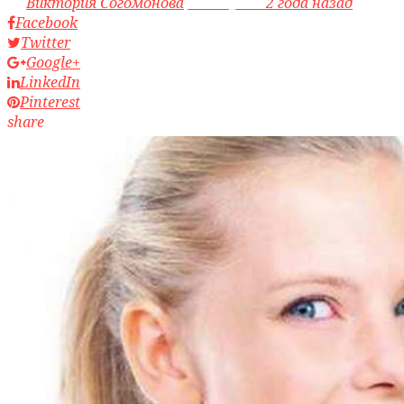
by
Виктория Согомонова
access_time
2 года назад
Facebook
Twitter
Google+
LinkedIn
Pinterest
share