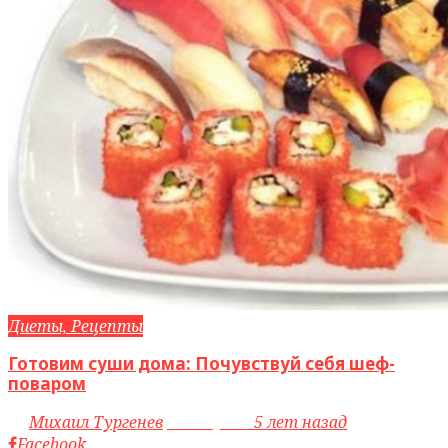
Диеты, Рецепты
Готовим суши дома: Почувствуй себя шеф-
поваром
by
Михаил Тургенев
access_time
5 лет назад
Facebook