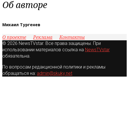
Об авторе
Михаил Тургенев
О проекте
Реклама
Контакты
© 2026 NewsTVstar. Все права защищены. При
использовании материалов ссылка на
NewsTVstar
обязательна.
По вопросам редакционной политики и рекламы
обращаться на:
admin@skuky.net