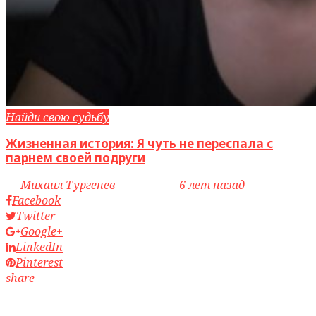
Найди свою судьбу
Жизненная история: Я чуть не переспала с
парнем своей подруги
by
Михаил Тургенев
access_time
6 лет назад
Facebook
Twitter
Google+
LinkedIn
Pinterest
share