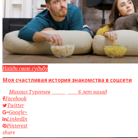
Найди свою судьбу
Моя счастливая история знакомства в соцсети
by
Михаил Тургенев
access_time
6 лет назад
Facebook
Twitter
Google+
LinkedIn
Pinterest
share