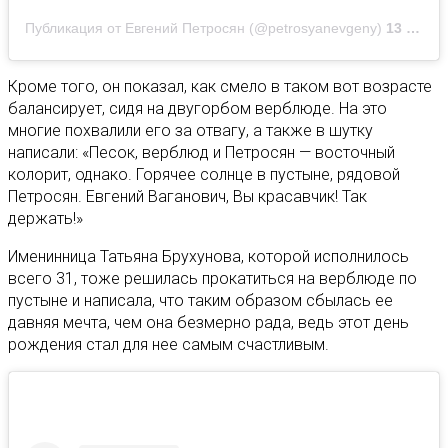
Публикация от Евгений Петросян (@petrosyanevgeny)
13 Мар 2020 в 10:53 PDT
Кроме того, он показал, как смело в таком вот возрасте
балансирует, сидя на двугорбом верблюде. На это
многие похвалили его за отвагу, а также в шутку
написали: «Песок, верблюд и Петросян — восточный
колорит, однако. Горячее солнце в пустыне, рядовой
Петросян. Евгений Ваганович, Вы красавчик! Так
держать!»
Именинница Татьяна Брухунова, которой исполнилось
всего 31, тоже решилась прокатиться на верблюде по
пустыне и написала, что таким образом сбылась ее
давняя мечта, чем она безмерно рада, ведь этот день
рождения стал для нее самым счастливым.