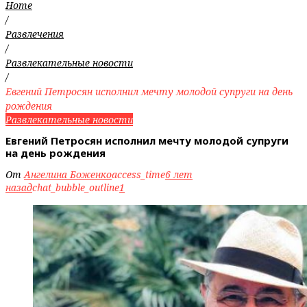
Home
/
Развлечения
/
Развлекательные новости
/
Евгений Петросян исполнил мечту молодой супруги на день
рождения
Развлекательные новости
Евгений Петросян исполнил мечту молодой супруги
на день рождения
От
Ангелина Боженко
access_time
6 лет
назад
chat_bubble_outline
1