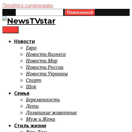
Перейти к содержанию
Ищи:
Поиск
search
menu
Новости
Евро
Новости бизнеса
Новости Мир
Новости России
Новости Украины
Спорт
Шок
Семья
Беременность
Дети
Домашние животные
Муж и Жена
Стиль жизни