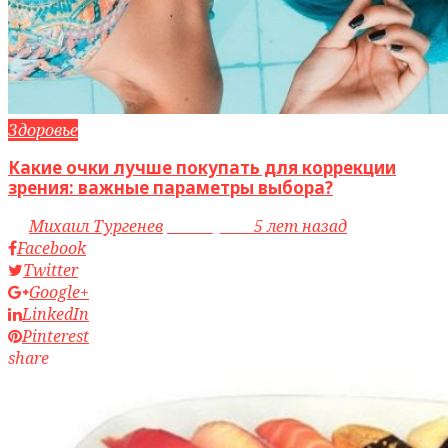
Здоровье
Какие очки лучше покупать для коррекции
зрения: важные параметры выбора?
by
Михаил Тургенев
access_time
5 лет назад
Facebook
Twitter
Google+
LinkedIn
Pinterest
share