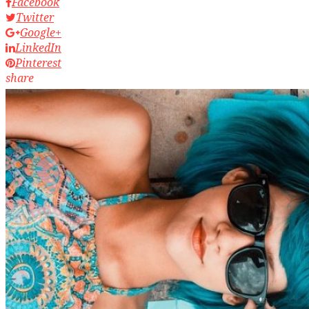
Facebook
Twitter
Google+
LinkedIn
Pinterest
share