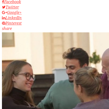
Facebook
Twitter
Google+
LinkedIn
Pinterest
share