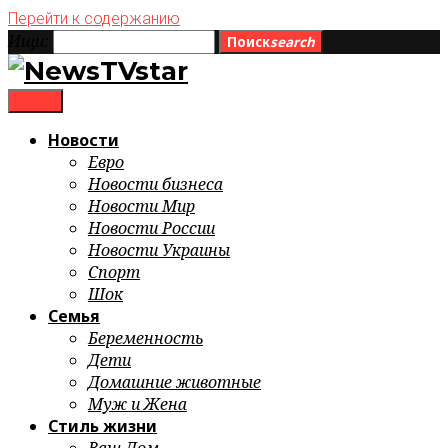
Перейти к содержанию
Ищи:
Поиск
search
menu
Новости
Евро
Новости бизнеса
Новости Мир
Новости России
Новости Украины
Спорт
Шок
Семья
Беременность
Дети
Домашние животные
Муж и Жена
Стиль жизни