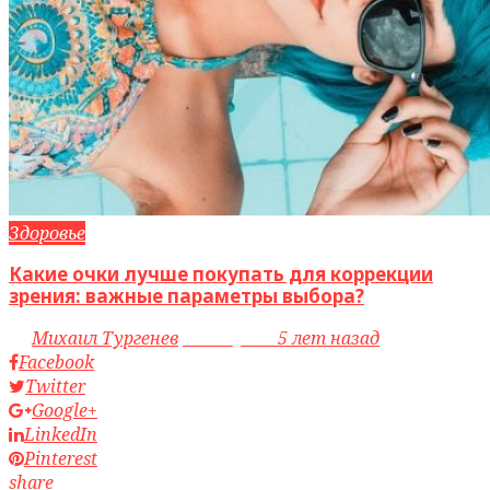
Здоровье
Какие очки лучше покупать для коррекции
зрения: важные параметры выбора?
by
Михаил Тургенев
access_time
5 лет назад
Facebook
Twitter
Google+
LinkedIn
Pinterest
share