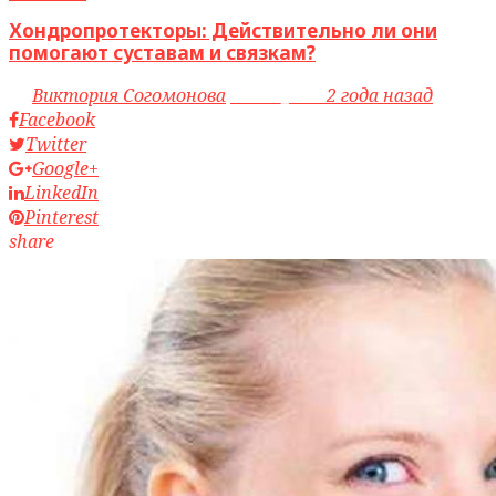
Хондропротекторы: Действительно ли они
помогают суставам и связкам?
by
Виктория Согомонова
access_time
2 года назад
Facebook
Twitter
Google+
LinkedIn
Pinterest
share