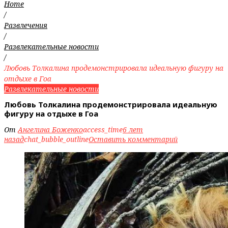
Home
/
Развлечения
/
Развлекательные новости
/
Любовь Толкалина продемонстрировала идеальную фигуру на
отдыхе в Гоа
Развлекательные новости
Любовь Толкалина продемонстрировала идеальную
фигуру на отдыхе в Гоа
От
Ангелина Боженко
access_time
6 лет
назад
chat_bubble_outline
Оставить комментарий