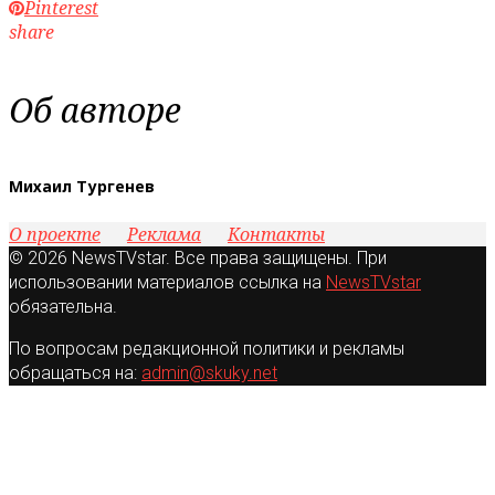
Pinterest
share
Об авторе
Михаил Тургенев
О проекте
Реклама
Контакты
© 2026 NewsTVstar. Все права защищены. При
использовании материалов ссылка на
NewsTVstar
обязательна.
По вопросам редакционной политики и рекламы
обращаться на:
admin@skuky.net