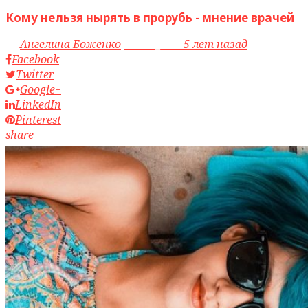
Кому нельзя нырять в прорубь - мнение врачей
by
Ангелина Боженко
access_time
5 лет назад
Facebook
Twitter
Google+
LinkedIn
Pinterest
share