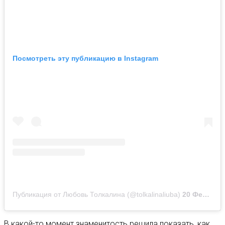
Посмотреть эту публикацию в Instagram
Публикация от Любовь Толкалина (@tolkalinaliuba)
20 Фев 2020 в 6:02 PST
В какой-то момент знаменитость решила показать, как