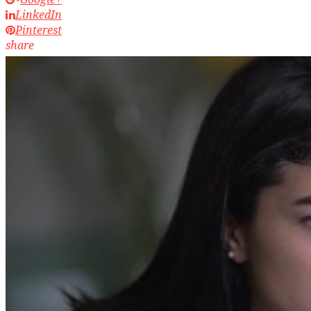
LinkedIn
Pinterest
share