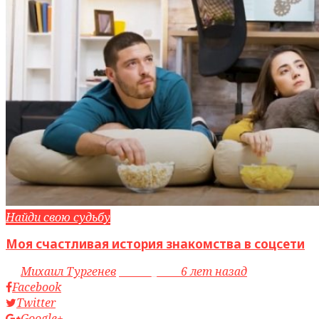
Найди свою судьбу
Моя счастливая история знакомства в соцсети
by
Михаил Тургенев
access_time
6 лет назад
Facebook
Twitter
Google+