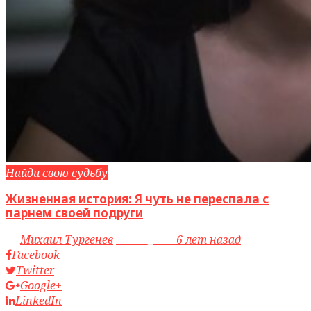
Найди свою судьбу
Жизненная история: Я чуть не переспала с
парнем своей подруги
by
Михаил Тургенев
access_time
6 лет назад
Facebook
Twitter
Google+
LinkedIn