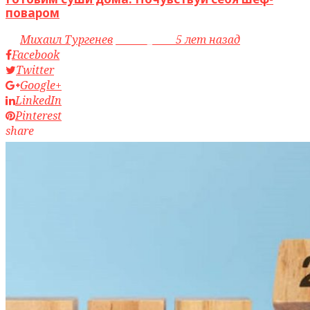
поваром
by
Михаил Тургенев
access_time
5 лет назад
Facebook
Twitter
Google+
LinkedIn
Pinterest
share