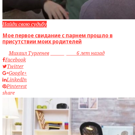
Найди свою судьбу
Мое первое свидание с парнем прошло в
присутствии моих родителей
by
Михаил Тургенев
access_time
6 лет назад
Facebook
Twitter
Google+
LinkedIn
Pinterest
share