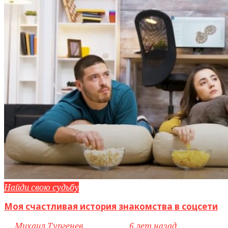
Найди свою судьбу
Моя счастливая история знакомства в соцсети
by
Михаил Тургенев
access_time
6 лет назад