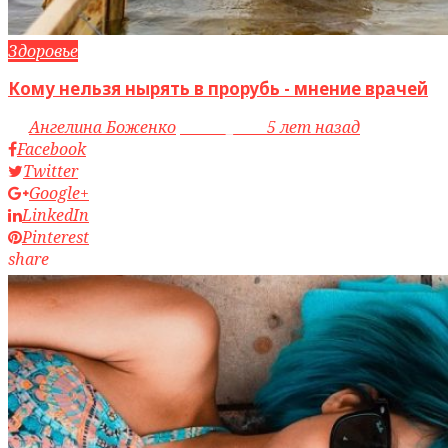
Здоровье
Кому нельзя нырять в прорубь - мнение врачей
by
Ангелина Боженко
access_time
5 лет назад
Facebook
Twitter
Google+
LinkedIn
Pinterest
share