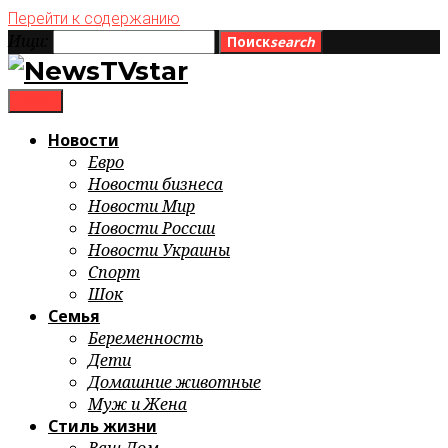
Перейти к содержанию
Ищи:
Поиск
search
menu
Новости
Евро
Новости бизнеса
Новости Мир
Новости России
Новости Украины
Спорт
Шок
Семья
Беременность
Дети
Домашние животные
Муж и Жена
Стиль жизни