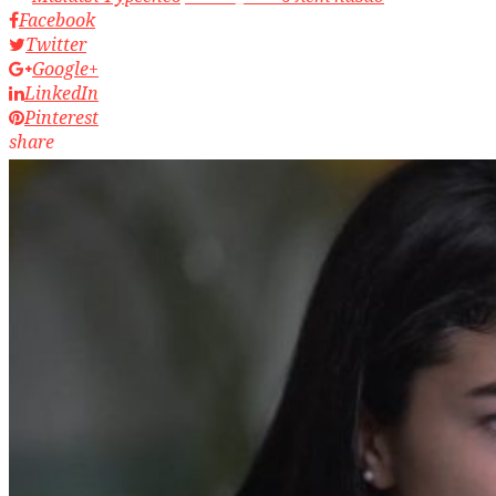
Facebook
Twitter
Google+
LinkedIn
Pinterest
share