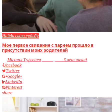
Найди свою судьбу
Мое первое свидание с парнем прошло в
присутствии моих родителей
by
Михаил Тургенев
access_time
6 лет назад
Facebook
Twitter
Google+
LinkedIn
Pinterest
share