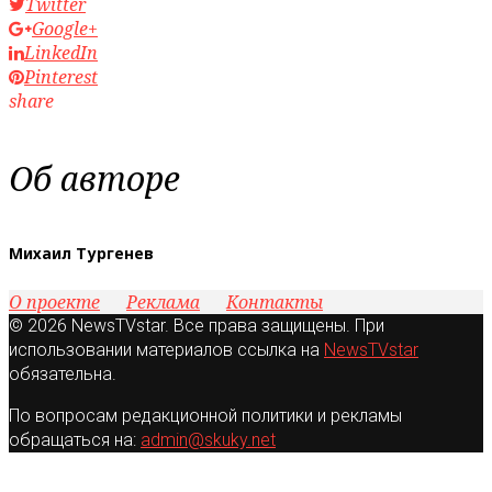
Twitter
Google+
LinkedIn
Pinterest
share
Об авторе
Михаил Тургенев
О проекте
Реклама
Контакты
© 2026 NewsTVstar. Все права защищены. При
использовании материалов ссылка на
NewsTVstar
обязательна.
По вопросам редакционной политики и рекламы
обращаться на:
admin@skuky.net