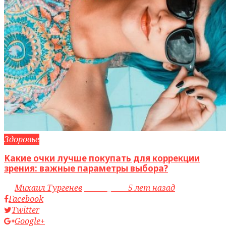
Здоровье
Какие очки лучше покупать для коррекции
зрения: важные параметры выбора?
by
Михаил Тургенев
access_time
5 лет назад
Facebook
Twitter
Google+