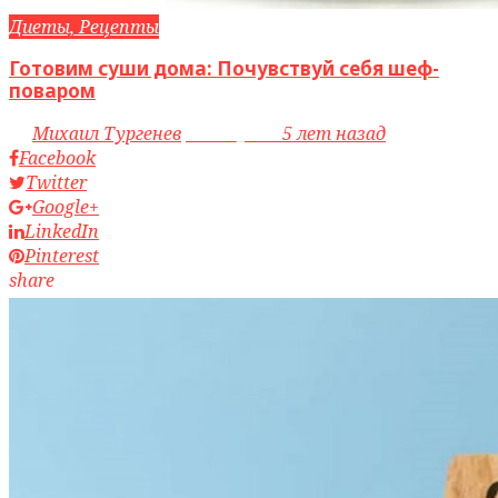
Диеты, Рецепты
Готовим суши дома: Почувствуй себя шеф-
поваром
by
Михаил Тургенев
access_time
5 лет назад
Facebook
Twitter
Google+
LinkedIn
Pinterest
share