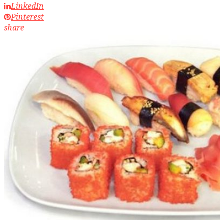
LinkedIn
Pinterest
share