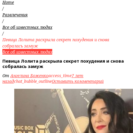
Home
/
Развлечения
/
Все об известных людях
/
Певица Лолита раскрыла секрет похудения и снова
собралась замуж
Все об известных людях
Певица Лолита раскрыла секрет похудения и снова
собралась замуж
От
Ангелина Боженко
access_time
7 лет
назад
chat_bubble_outline
Оставить комментарий