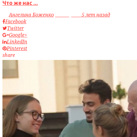
Что же нас ...
by
Ангелина Боженко
access_time
5 лет назад
Facebook
Twitter
Google+
LinkedIn
Pinterest
share