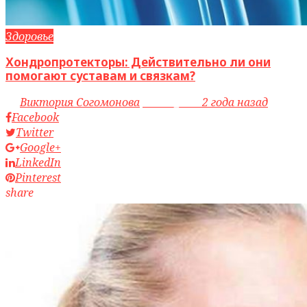
Здоровье
Хондропротекторы: Действительно ли они
помогают суставам и связкам?
by
Виктория Согомонова
access_time
2 года назад
Facebook
Twitter
Google+
LinkedIn
Pinterest
share