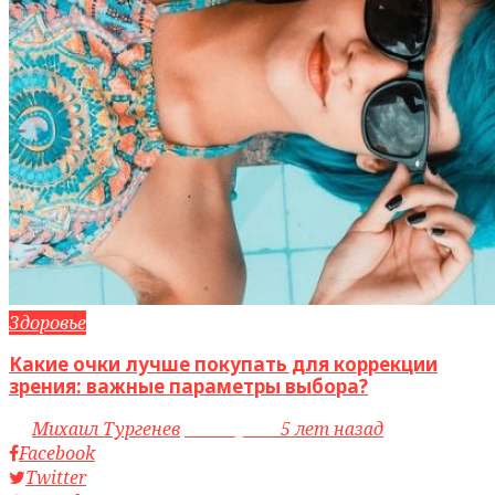
Здоровье
Какие очки лучше покупать для коррекции
зрения: важные параметры выбора?
by
Михаил Тургенев
access_time
5 лет назад
Facebook
Twitter