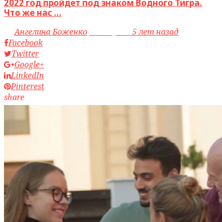
2022 год пройдет под знаком Водного Тигра.
Что же нас ...
by
Ангелина Боженко
access_time
5 лет назад
Facebook
Twitter
Google+
LinkedIn
Pinterest
share