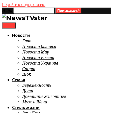
Перейти к содержанию
Ищи:
Поиск
search
menu
Новости
Евро
Новости бизнеса
Новости Мир
Новости России
Новости Украины
Спорт
Шок
Семья
Беременность
Дети
Домашние животные
Муж и Жена
Стиль жизни