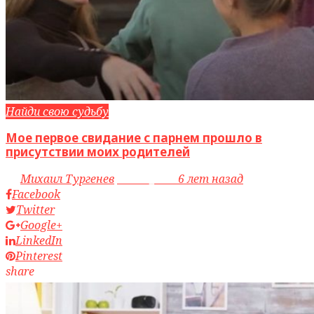
Найди свою судьбу
Мое первое свидание с парнем прошло в
присутствии моих родителей
by
Михаил Тургенев
access_time
6 лет назад
Facebook
Twitter
Google+
LinkedIn
Pinterest
share