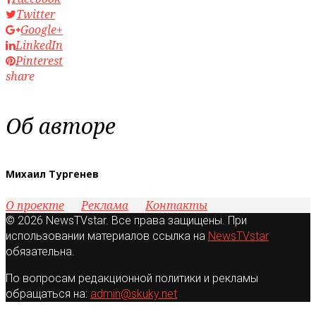
Twitter
Google+
LinkedIn
Pinterest
share
Об авторе
Михаил Тургенев
О проекте
Реклама
Контакты
© 2026 NewsTVstar. Все права защищены. При
использовании материалов ссылка на
NewsTVstar
обязательна.
По вопросам редакционной политики и рекламы
обращаться на:
admin@skuky.net