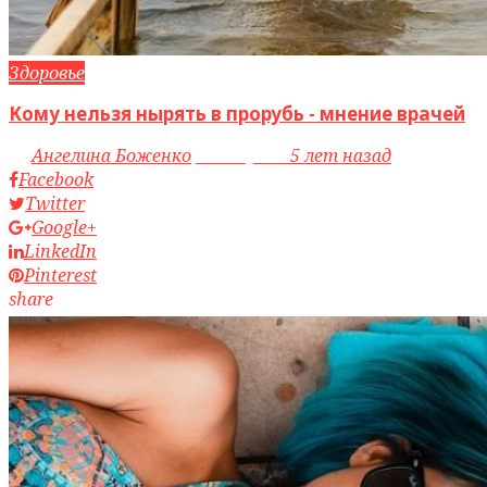
Здоровье
Кому нельзя нырять в прорубь - мнение врачей
by
Ангелина Боженко
access_time
5 лет назад
Facebook
Twitter
Google+
LinkedIn
Pinterest
share