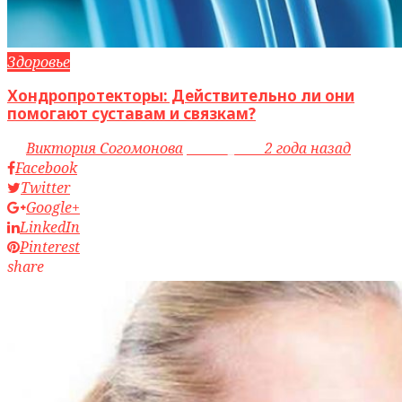
Здоровье
Хондропротекторы: Действительно ли они
помогают суставам и связкам?
by
Виктория Согомонова
access_time
2 года назад
Facebook
Twitter
Google+
LinkedIn
Pinterest
share