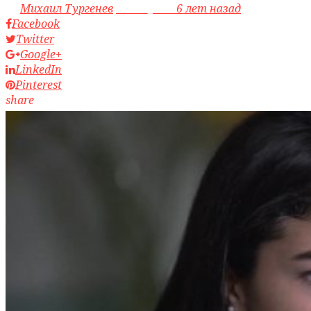
by
Михаил Тургенев
access_time
6 лет назад
Facebook
Twitter
Google+
LinkedIn
Pinterest
share