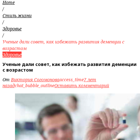
Home
/
Стиль жизни
/
Здоровье
/
Ученые дали совет, как избежать развития деменции с
возрастом
Здоровье
Ученые дали совет, как избежать развития деменции
с возрастом
От
Виктория Согомонова
access_time
7 лет
назад
chat_bubble_outline
Оставить комментарий