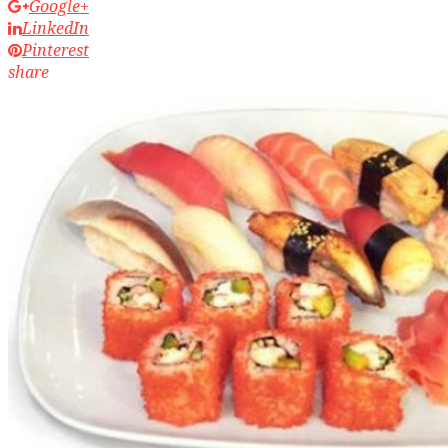
Google+
LinkedIn
Pinterest
share