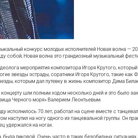
кальный конкурс молодых исполнителей Новая волна — 2019
ду собой, Новая волна это грандиозный музыкальный фести
идеолога мероприятия композитора Игоря Крутого, который
огие звезды эстрады, соратники Игоря Крутого, такие как 
везды, которым дал путевку в жизнь композитор Дима Билан
 концерту шли полным ходом несколько дней и это было зах
овища Черного моря» Валерием Леонтьевым.
ду исполнилось 70 лет, работал на сцене вместе с танцева
ом наступил на ногу одного из танцевальной группы. Он пра
ец удержался на ногах.
, была пиковой. Очень часто в таких безобидных ситуациях