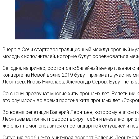
Вчера в Сочи стартовал традиционный международный музы
молодых исполнителей, которые будут соревноваться меж
Сегодня, например, состоится юбилейный вечер главного 
концерте на Новой волне 2019 будут принимать участие мн
Леонтьев, Игорь Николаев, Александр Серов. Будут петь з
Со сцены прозвучат многие хиты прошлых лет. Репетиции к
это случилось во время прогона хита прошлых лет «Сокр
Во время репетиции Валерий Леонтьев, которому в этом го
Леонтьев выполнял поворот вокруг себя и внезапно при эт
же опыт помог справится с нестандартной ситуацией и пев
Ситуация вообще-то, учитывая возраст Валерия Леонтьева