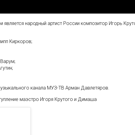
 является народный артист России композитор Игорь Круто
липп Киркоров;⠀
 Варум;
гутин;
;⠀
музыкального канала МУЗ-ТВ Арман Давлетяров.⠀
ступление маэстро Игоря Крутого и Димаша