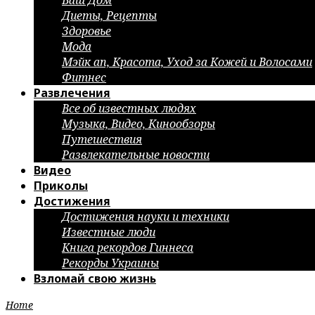
Ваш Дом
Диеты, Рецепты
Здоровье
Мода
Мэйк ап, Красота, Уход за Кожей и Волосами
Фитнес
Развлечения
Все об известных людях
Музыка, Видео, Кинообзоры
Путешествия
Развлекательные новости
Видео
Приколы
Достижения
Достижения науки и техники
Известные люди
Книга рекордов Гиннеса
Рекорды Украины
Взломай свою жизнь
Home