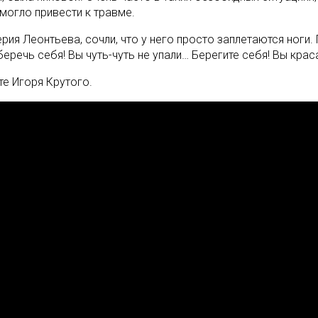
 могло привести к травме.
ерия Леонтьева, сочли, что у него просто заплетаются ноги
еречь себя! Вы чуть-чуть не упали… Берегите себя! Вы крас
е Игоря Крутого.