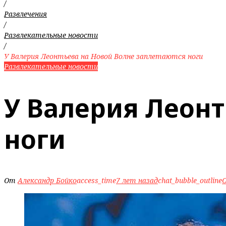
/
Развлечения
/
Развлекательные новости
/
У Валерия Леонтьева на Новой Волне заплетаются ноги
Развлекательные новости
У Валерия Леонт
ноги
От
Александр Бойко
access_time
7 лет назад
chat_bubble_outline