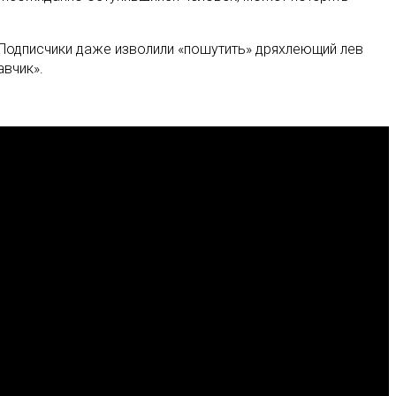
. Подписчики даже изволили «пошутить» дряхлеющий лев
авчик».