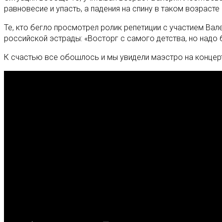
равновесие и упасть, а падения на спину в таком возрасте
Те, кто бегло просмотрел ролик репетиции с участием Вал
российской эстрады: «Восторг с самого детства, но надо б
К счастью все обошлось и мы увидели маэстро на концерт