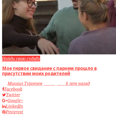
Найди свою судьбу
Мое первое свидание с парнем прошло в
присутствии моих родителей
by
Михаил Тургенев
access_time
6 лет назад
Facebook
Twitter
Google+
LinkedIn
Pinterest