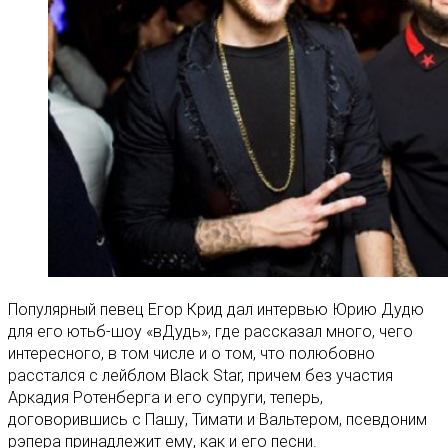
Популярный певец Егор Крид дал интервью Юрию Дудю
для его ютьб-шоу «вДудь», где рассказал много, чего
интересного, в том числе и о том, что полюбовно
расстался с лейблом Black Star, причем без участия
Аркадия Ротенберга и его супруги, теперь,
договорившись с Пашу, Тимати и Вальтером, псевдоним
рэпера принадлежит ему, как и его песни.