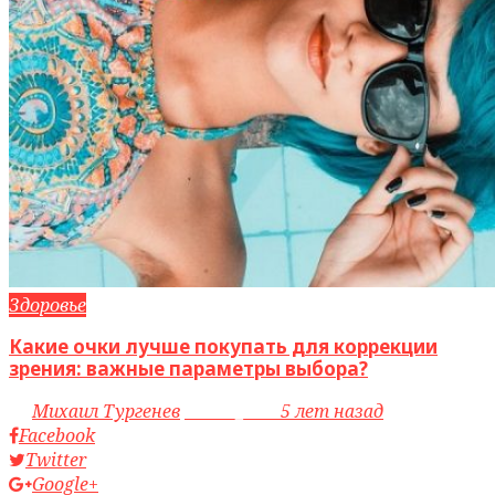
Здоровье
Какие очки лучше покупать для коррекции
зрения: важные параметры выбора?
by
Михаил Тургенев
access_time
5 лет назад
Facebook
Twitter
Google+