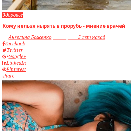
Здоровье
Кому нельзя нырять в прорубь - мнение врачей
by
Ангелина Боженко
access_time
5 лет назад
Facebook
Twitter
Google+
LinkedIn
Pinterest
share