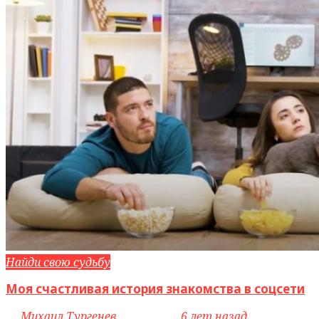
Найди свою судьбу
Моя счастливая история знакомства в соцсети
by
Михаил Тургенев
access_time
6 лет назад