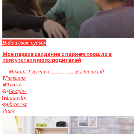
Найди свою судьбу
Мое первое свидание с парнем прошло в
присутствии моих родителей
by
Михаил Тургенев
access_time
6 лет назад
Facebook
Twitter
Google+
LinkedIn
Pinterest
share