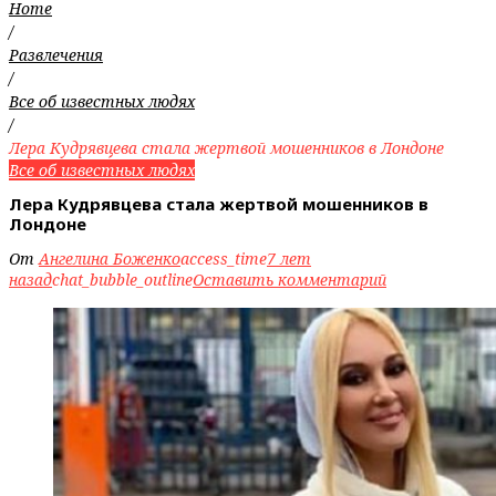
Home
/
Развлечения
/
Все об известных людях
/
Лера Кудрявцева стала жертвой мошенников в Лондоне
Все об известных людях
Лера Кудрявцева стала жертвой мошенников в
Лондоне
От
Ангелина Боженко
access_time
7 лет
назад
chat_bubble_outline
Оставить комментарий