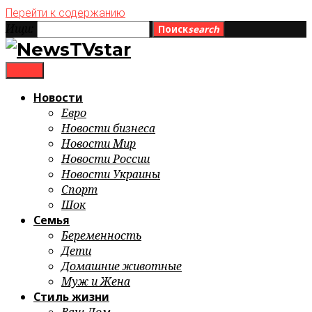
Перейти к содержанию
Ищи:
Поиск
search
menu
Новости
Евро
Новости бизнеса
Новости Мир
Новости России
Новости Украины
Спорт
Шок
Семья
Беременность
Дети
Домашние животные
Муж и Жена
Стиль жизни