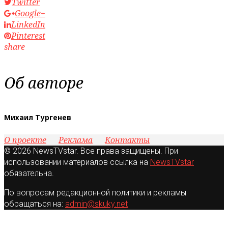
Twitter
Google+
LinkedIn
Pinterest
share
Об авторе
Михаил Тургенев
О проекте
Реклама
Контакты
© 2026 NewsTVstar. Все права защищены. При
использовании материалов ссылка на
NewsTVstar
обязательна.
По вопросам редакционной политики и рекламы
обращаться на:
admin@skuky.net