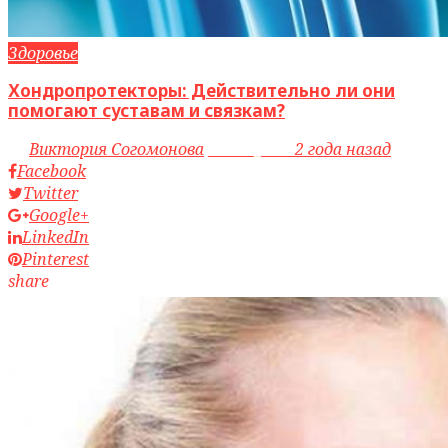
Здоровье
Хондропротекторы: Действительно ли они
помогают суставам и связкам?
by
Виктория Согомонова
access_time
2 года назад
Facebook
Twitter
Google+
LinkedIn
Pinterest
share