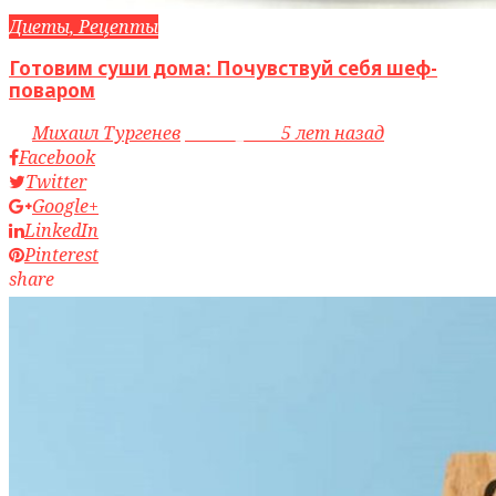
Диеты, Рецепты
Готовим суши дома: Почувствуй себя шеф-
поваром
by
Михаил Тургенев
access_time
5 лет назад
Facebook
Twitter
Google+
LinkedIn
Pinterest
share