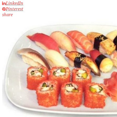
LinkedIn
Pinterest
share