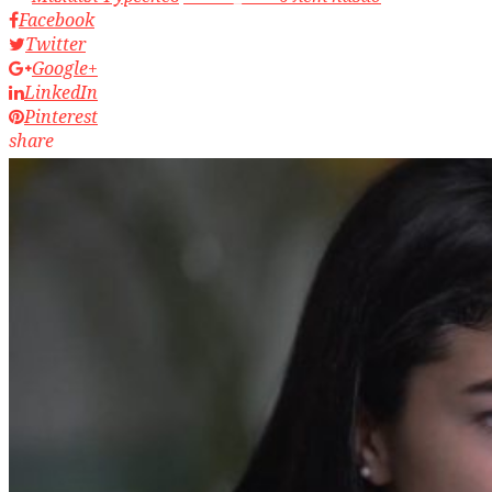
Facebook
Twitter
Google+
LinkedIn
Pinterest
share