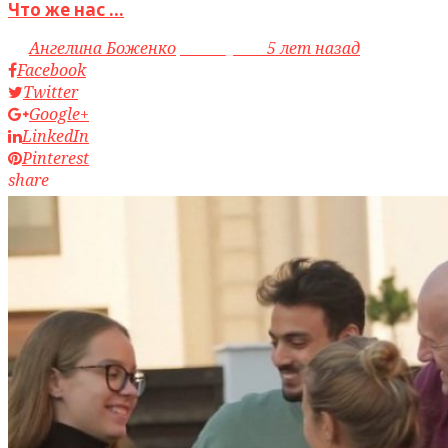
Что же нас ...
by
Ангелина Боженко
access_time
5 лет назад
Facebook
Twitter
Google+
LinkedIn
Pinterest
share