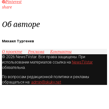
Pinterest
share
Об авторе
Михаил Тургенев
О проекте
Реклама
Контакты
© 2026 NewsTVstar. Все права защищены. При
использовании материалов ссылка на
NewsTVstar
обязательна.
По вопросам редакционной политики и рекламы
обращаться на:
admin@skuky.net