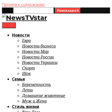
Перейти к содержанию
Ищи:
Поиск
search
menu
Новости
Евро
Новости бизнеса
Новости Мир
Новости России
Новости Украины
Спорт
Шок
Семья
Беременность
Дети
Домашние животные
Муж и Жена
Стиль жизни