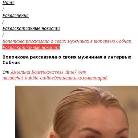
Home
/
Развлечения
/
Развлекательные новости
/
Волочкова рассказала о своих мужчинах в интервью Собчак
Развлекательные новости
Волочкова рассказала о своих мужчинах в интервью
Собчак
От
Ангелина Боженко
access_time
7 лет
назад
chat_bubble_outline
Оставить комментарий