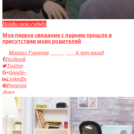
Найди свою судьбу
Мое первое свидание с парнем прошло в
присутствии моих родителей
by
Михаил Тургенев
access_time
6 лет назад
Facebook
Twitter
Google+
LinkedIn
Pinterest
share