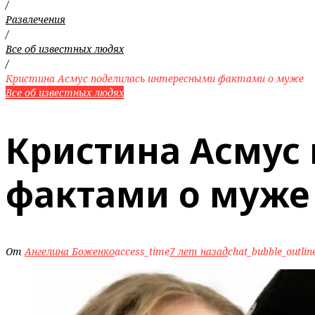
/
Развлечения
/
Все об известных людях
/
Кристина Асмус поделилась интересными фактами о муже
Все об известных людях
Кристина Асмус
фактами о муже
От
Ангелина Боженко
access_time
7 лет назад
chat_bubble_outlin