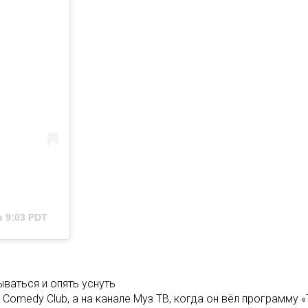
в 9:03 PDT
ываться и опять уснуть
в Comedy Club, а на канале Муз ТВ, когда он вёл программу 