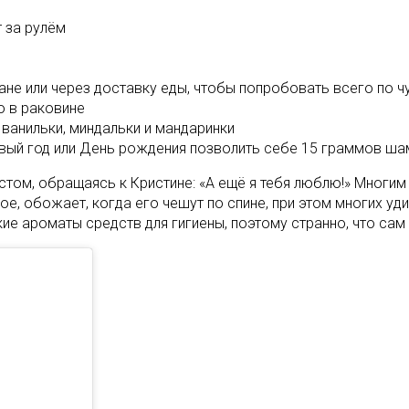
т за рулём
не или через доставку еды, чтобы попробовать всего по чу
о в раковине
 ванильки, миндальки и мандаринки
Новый год или День рождения позволить себе 15 граммов ш
стом, обращаясь к Кристине: «А ещё я тебя люблю!» Многи
ное, обожает, когда его чешут по спине, при этом многих уд
ие ароматы средств для гигиены, поэтому странно, что сам