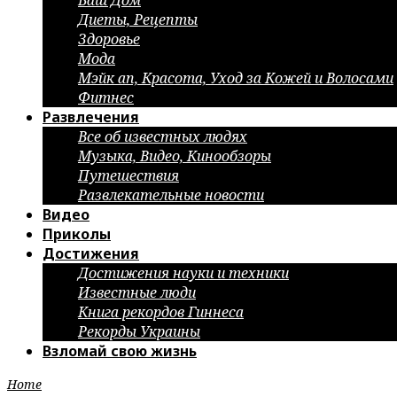
Ваш Дом
Диеты, Рецепты
Здоровье
Мода
Мэйк ап, Красота, Уход за Кожей и Волосами
Фитнес
Развлечения
Все об известных людях
Музыка, Видео, Кинообзоры
Путешествия
Развлекательные новости
Видео
Приколы
Достижения
Достижения науки и техники
Известные люди
Книга рекордов Гиннеса
Рекорды Украины
Взломай свою жизнь
Home