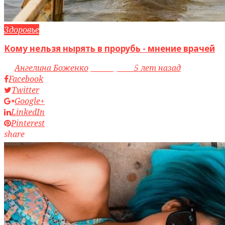
Здоровье
Кому нельзя нырять в прорубь - мнение врачей
by
Ангелина Боженко
access_time
5 лет назад
Facebook
Twitter
Google+
LinkedIn
Pinterest
share