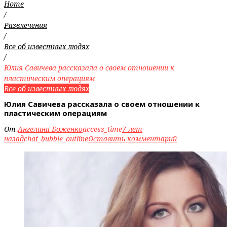
Home
/
Развлечения
/
Все об известных людях
/
Юлия Савичева рассказала о своем отношении к
пластическим операциям
Все об известных людях
Юлия Савичева рассказала о своем отношении к
пластическим операциям
От
Ангелина Боженко
access_time
7 лет
назад
chat_bubble_outline
Оставить комментарий