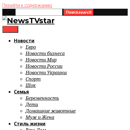
Перейти к содержанию
Ищи:
Поиск
search
menu
Новости
Евро
Новости бизнеса
Новости Мир
Новости России
Новости Украины
Спорт
Шок
Семья
Беременность
Дети
Домашние животные
Муж и Жена
Стиль жизни