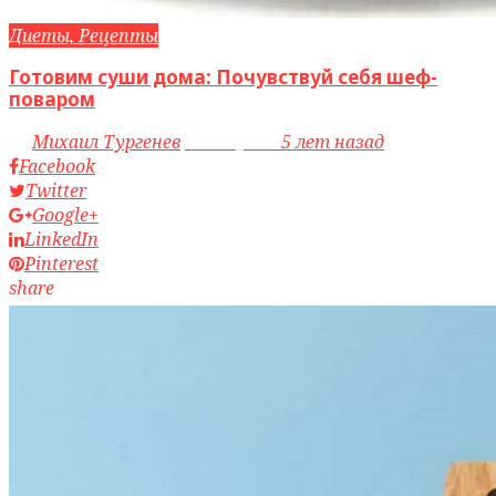
Диеты, Рецепты
Готовим суши дома: Почувствуй себя шеф-
поваром
by
Михаил Тургенев
access_time
5 лет назад
Facebook
Twitter
Google+
LinkedIn
Pinterest
share