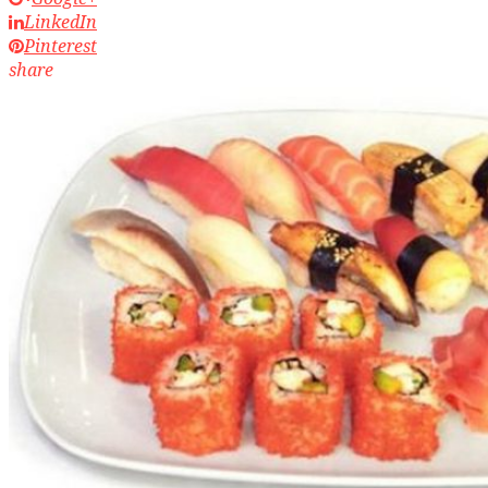
LinkedIn
Pinterest
share