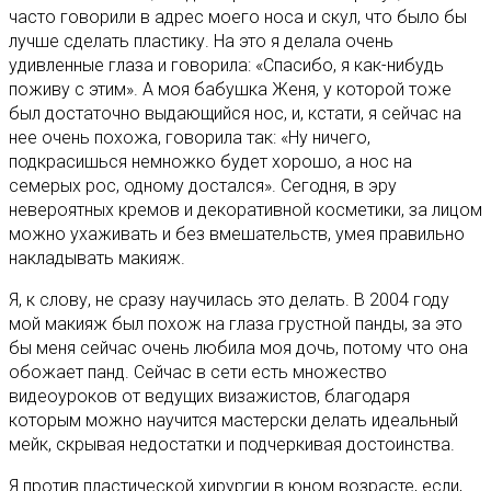
часто говорили в адрес моего носа и скул, что было бы
лучше сделать пластику. На это я делала очень
удивленные глаза и говорила: «Спасибо, я как-нибудь
поживу с этим». А моя бабушка Женя, у которой тоже
был достаточно выдающийся нос, и, кстати, я сейчас на
нее очень похожа, говорила так: «Ну ничего,
подкрасишься немножко будет хорошо, а нос на
семерых рос, одному достался». Сегодня, в эру
невероятных кремов и декоративной косметики, за лицом
можно ухаживать и без вмешательств, умея правильно
накладывать макияж.
Я, к слову, не сразу научилась это делать. В 2004 году
мой макияж был похож на глаза грустной панды, за это
бы меня сейчас очень любила моя дочь, потому что она
обожает панд. Сейчас в сети есть множество
видеоуроков от ведущих визажистов, благодаря
которым можно научится мастерски делать идеальный
мейк, скрывая недостатки и подчеркивая достоинства.
Я против пластической хирургии в юном возрасте, если,