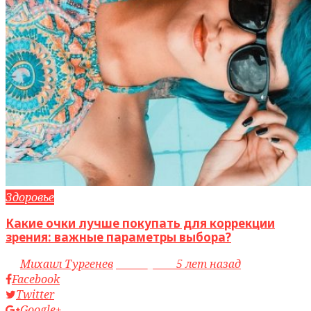
Здоровье
Какие очки лучше покупать для коррекции
зрения: важные параметры выбора?
by
Михаил Тургенев
access_time
5 лет назад
Facebook
Twitter
Google+