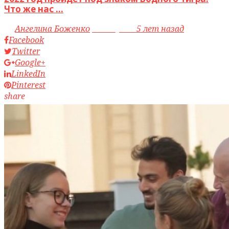
Что же нас ...
by
Ангелина Боженко
access_time
5 лет назад
Facebook
Twitter
Google+
LinkedIn
Pinterest
share