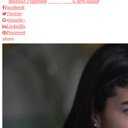
by
Михаил Тургенев
access_time
6 лет назад
Facebook
Twitter
Google+
LinkedIn
Pinterest
share