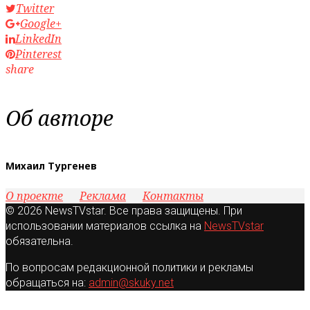
Twitter
Google+
LinkedIn
Pinterest
share
Об авторе
Михаил Тургенев
О проекте
Реклама
Контакты
© 2026 NewsTVstar. Все права защищены. При
использовании материалов ссылка на
NewsTVstar
обязательна.
По вопросам редакционной политики и рекламы
обращаться на:
admin@skuky.net