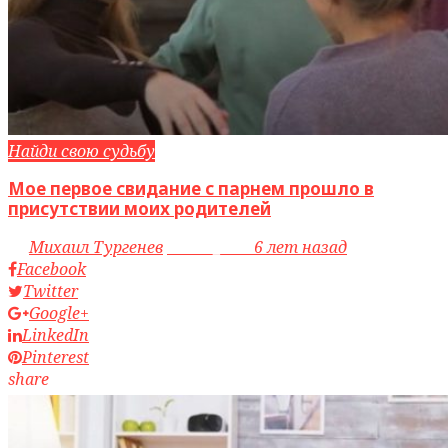
Найди свою судьбу
Мое первое свидание с парнем прошло в
присутствии моих родителей
by
Михаил Тургенев
access_time
6 лет назад
Facebook
Twitter
Google+
LinkedIn
Pinterest
share