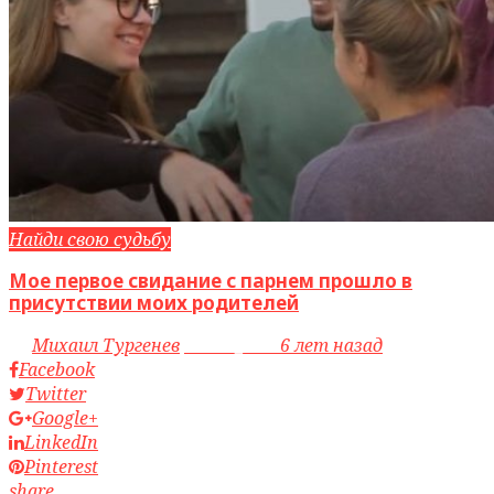
Найди свою судьбу
Мое первое свидание с парнем прошло в
присутствии моих родителей
by
Михаил Тургенев
access_time
6 лет назад
Facebook
Twitter
Google+
LinkedIn
Pinterest
share