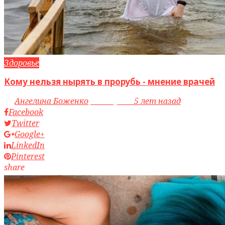
Здоровье
Кому нельзя нырять в прорубь - мнение врачей
by
Ангелина Боженко
access_time
5 лет назад
Facebook
Twitter
Google+
LinkedIn
Pinterest
share