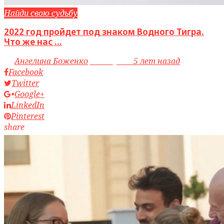
Найди свою судьбу
2022 год пройдет под знаком Водного Тигра.
Что же нас ...
by
Ангелина Боженко
access_time
5 лет назад
Facebook
Twitter
Google+
LinkedIn
Pinterest
share