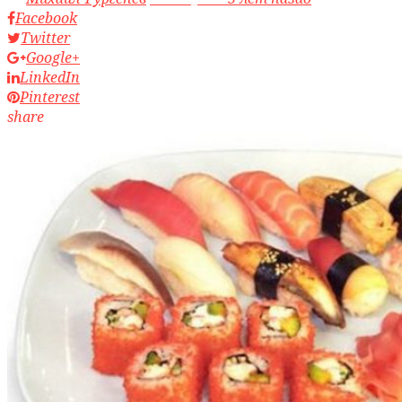
Facebook
Twitter
Google+
LinkedIn
Pinterest
share