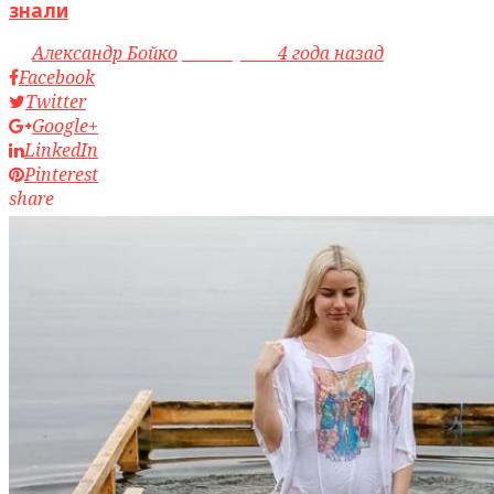
знали
by
Александр Бойко
access_time
4 года назад
Facebook
Twitter
Google+
LinkedIn
Pinterest
share