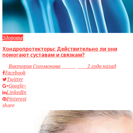
Здоровье
Хондропротекторы: Действительно ли они
помогают суставам и связкам?
by
Виктория Согомонова
access_time
2 года назад
Facebook
Twitter
Google+
LinkedIn
Pinterest
share