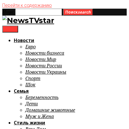
Перейти к содержанию
Ищи:
Поиск
search
menu
Новости
Евро
Новости бизнеса
Новости Мир
Новости России
Новости Украины
Спорт
Шок
Семья
Беременность
Дети
Домашние животные
Муж и Жена
Стиль жизни