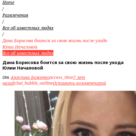
Home
/
Развлечения
/
Все об известных людях
/
Дана Борисова боится за свою жизнь после ухода
Юлии Началовой
Все об известных людях
Дана Борисова боится за свою жизнь после ухода
Юлии Началовой
От
Ангелина Боженко
access_time
7 лет
назад
chat_bubble_outline
Оставить комментарий