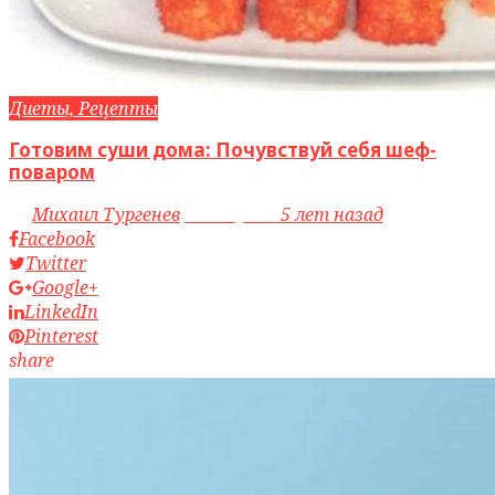
Диеты, Рецепты
Готовим суши дома: Почувствуй себя шеф-
поваром
by
Михаил Тургенев
access_time
5 лет назад
Facebook
Twitter
Google+
LinkedIn
Pinterest
share