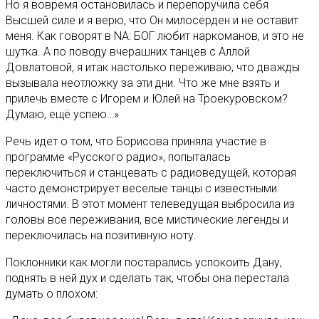
Но я вовремя остановилась и перепоручила себя
Высшей силе и я верю, что Он милосерден и не оставит
меня. Как говорят в NA: БОГ любит наркоманов, и это не
шутка. А по поводу вчерашних танцев с Аллой
Довлатовой, я итак настолько переживаю, что дважды
вызывала неотложку за эти дни. Что же мне взять и
прилечь вместе с Игорем и Юлей на Троекуровском?
Думаю, ещё успею…»
Речь идет о том, что Борисова приняла участие в
программе «Русского радио», попыталась
переключиться и станцевать с радиоведущей, которая
часто демонстрирует веселые танцы с известными
личностями. В этот момент телеведущая выбросила из
головы все переживания, все мистические легенды и
переключилась на позитивную ноту.
Поклонники как могли постарались успокоить Дану,
поднять в ней дух и сделать так, чтобы она перестала
думать о плохом: