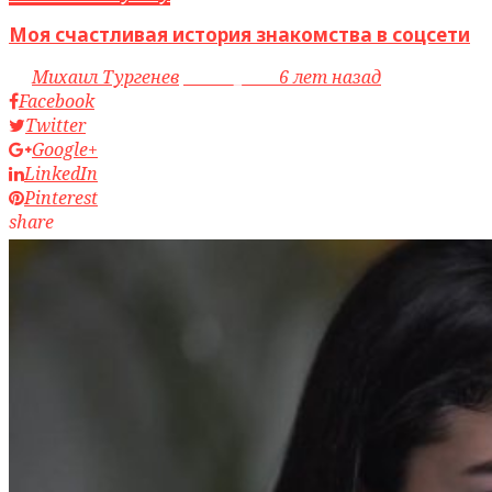
Моя счастливая история знакомства в соцсети
by
Михаил Тургенев
access_time
6 лет назад
Facebook
Twitter
Google+
LinkedIn
Pinterest
share