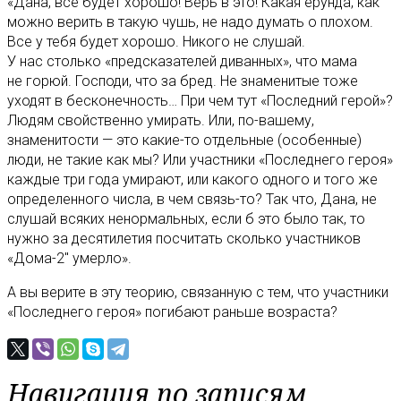
«Дана, все будет хорошо! Верь в это! Какая ерунда, как
можно верить в такую чушь, не надо думать о плохом.
Все у тебя будет хорошо. Никого не слушай.
У нас столько «предсказателей диванных», что мама
не горюй. Господи, что за бред. Не знаменитые тоже
уходят в бесконечность… При чем тут «Последний герой»?
Людям свойственно умирать. Или, по-вашему,
знаменитости — это какие-то отдельные (особенные)
люди, не такие как мы? Или участники «Последнего героя»
каждые три года умирают, или какого одного и того же
определенного числа, в чем связь-то? Так что, Дана, не
слушай всяких ненормальных, если б это было так, то
нужно за десятилетия посчитать сколько участников
«Дома-2″ умерло».
А вы верите в эту теорию, связанную с тем, что участники
«Последнего героя» погибают раньше возраста?
Навигация по записям