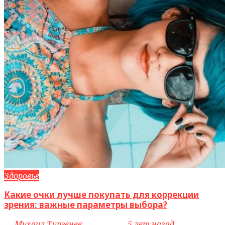
Здоровье
Какие очки лучше покупать для коррекции
зрения: важные параметры выбора?
by
Михаил Тургенев
access_time
5 лет назад