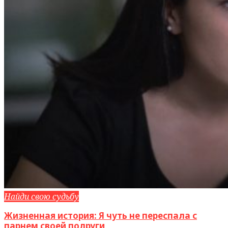
Найди свою судьбу
Жизненная история: Я чуть не переспала с
парнем своей подруги