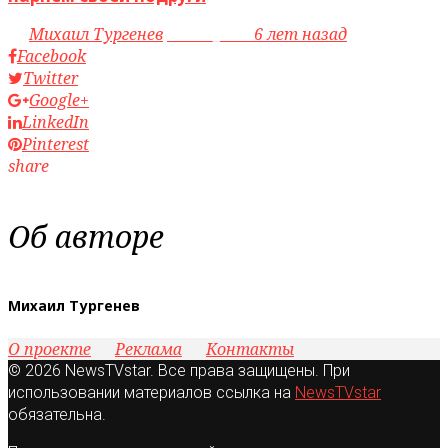
by
Михаил Тургенев
access_time
6 лет назад
Facebook
Twitter
Google+
LinkedIn
Pinterest
share
Об авторе
Михаил Тургенев
О проекте
Реклама
Контакты
© 2026 NewsTVstar. Все права защищены. При
использовании материалов ссылка на
NewsTVstar
обязательна.