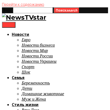
Перейти к содержанию
Ищи:
Поиск
search
menu
Новости
Евро
Новости бизнеса
Новости Мир
Новости России
Новости Украины
Спорт
Шок
Семья
Беременность
Дети
Домашние животные
Муж и Жена
Стиль жизни