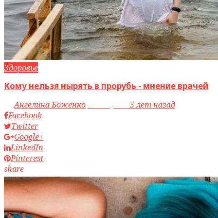
Здоровье
Кому нельзя нырять в прорубь - мнение врачей
by
Ангелина Боженко
access_time
5 лет назад
Facebook
Twitter
Google+
LinkedIn
Pinterest
share