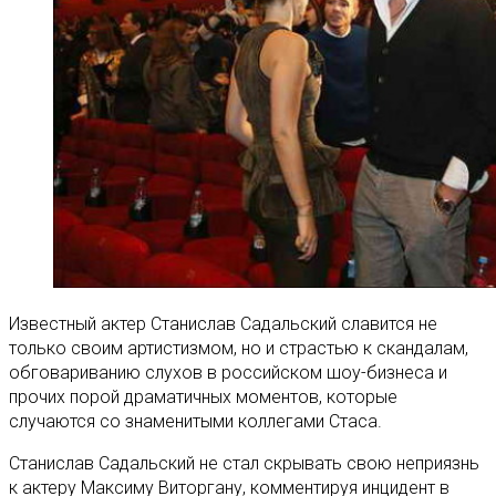
Известный актер Станислав Садальский славится не
только своим артистизмом, но и страстью к скандалам,
обговариванию слухов в российском шоу-бизнеса и
прочих порой драматичных моментов, которые
случаются со знаменитыми коллегами Стаса.
Станислав Садальский не стал скрывать свою неприязнь
к актеру Максиму Виторгану, комментируя инцидент в