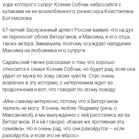
ходе которого супруг Ксении Собчак набросился с
кулаками на ее возлюбленного, режиссера Константина
Богомолова.
67-летний Заслуженный артист России заявил, что на дух
не переносит обоих Виторганов, и Максима, и его отца,
также актера Эммануила, поэтому осуждает нападение
Максима на любовника его супруги.
Садальский также рассказал о том, что хорошо
относится к семье Ксении Собчак, но будет рад, если она
уйдет от мужа по зову своих чувств. Стас очень
вовлечен в эту историю, с нетерпением ждет ее
продолжения и вот, что говорит по этому поводу:
«Мне самому интересно, потому что я Виторганов
терпеть не могу. Я очень люблю Людмилу (речь о
Максаковой), и мы вынужденно с ней расстались из-за
Виторганов. И я ей говорю: «Какая же противная эта
семейка». Но я очень рад, что они разойдутся — если
разойдутся, и если это не вброс».