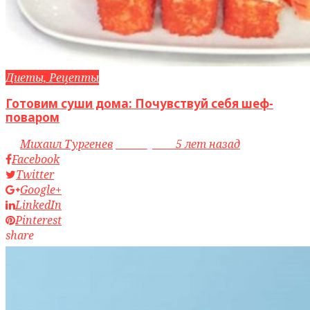
Диеты, Рецепты
Готовим суши дома: Почувствуй себя шеф-
поваром
by
Михаил Тургенев
access_time
5 лет назад
Facebook
Twitter
Google+
LinkedIn
Pinterest
share