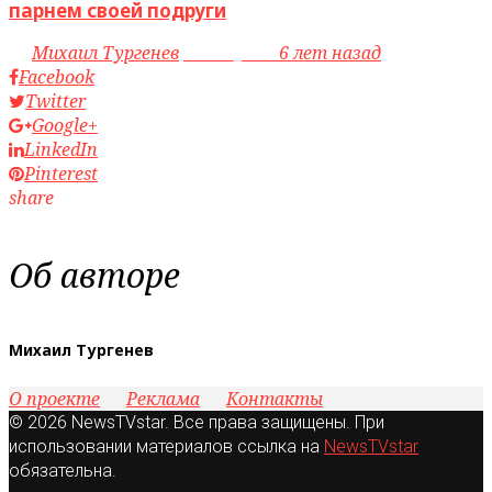
парнем своей подруги
by
Михаил Тургенев
access_time
6 лет назад
Facebook
Twitter
Google+
LinkedIn
Pinterest
share
Об авторе
Михаил Тургенев
О проекте
Реклама
Контакты
© 2026 NewsTVstar. Все права защищены. При
использовании материалов ссылка на
NewsTVstar
обязательна.