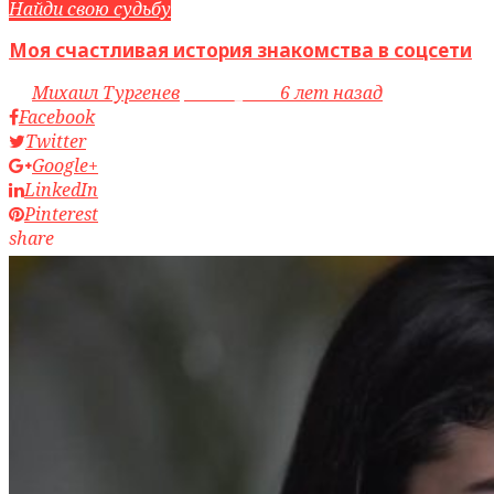
Найди свою судьбу
Моя счастливая история знакомства в соцсети
by
Михаил Тургенев
access_time
6 лет назад
Facebook
Twitter
Google+
LinkedIn
Pinterest
share