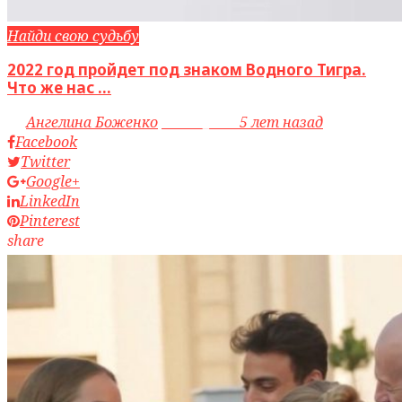
Найди свою судьбу
2022 год пройдет под знаком Водного Тигра.
Что же нас ...
by
Ангелина Боженко
access_time
5 лет назад
Facebook
Twitter
Google+
LinkedIn
Pinterest
share