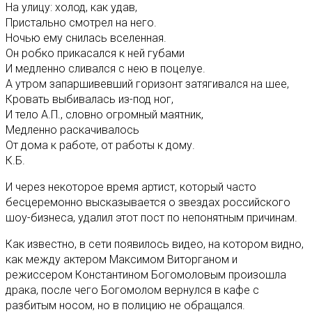
На улицу: холод, как удав,
Пристально смотрел на него.
Ночью ему снилась вселенная.
Он робко прикасался к ней губами
И медленно сливался с нею в поцелуе.
А утром запаршивевший горизонт затягивался на шее,
Кровать выбивалась из-под ног,
И тело А.П., словно огромный маятник,
Медленно раскачивалось
От дома к работе, от работы к дому.
К.Б.
И через некоторое время артист, который часто
бесцеремонно высказывается о звездах российского
шоу-бизнеса, удалил этот пост по непонятным причинам.
Как известно, в сети появилось видео, на котором видно,
как между актером Максимом Виторганом и
режиссером Константином Богомоловым произошла
драка, после чего Богомолом вернулся в кафе с
разбитым носом, но в полицию не обращался.