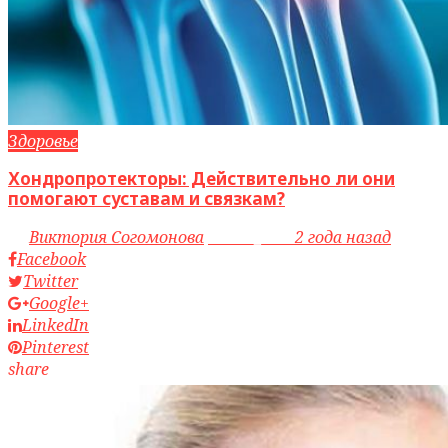
Здоровье
Хондропротекторы: Действительно ли они
помогают суставам и связкам?
by
Виктория Согомонова
access_time
2 года назад
Facebook
Twitter
Google+
LinkedIn
Pinterest
share