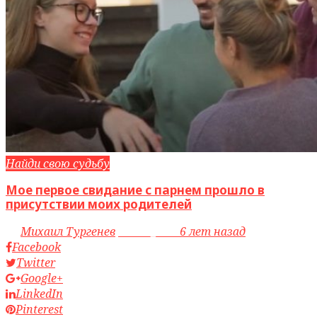
Найди свою судьбу
Мое первое свидание с парнем прошло в
присутствии моих родителей
by
Михаил Тургенев
access_time
6 лет назад
Facebook
Twitter
Google+
LinkedIn
Pinterest