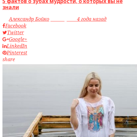
5 фактов о зубах мудрости, о которых вы не
знали
by
Александр Бойко
access_time
4 года назад
Facebook
Twitter
Google+
LinkedIn
Pinterest
share