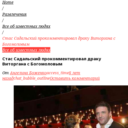
Home
/
Развлечения
/
Все об известных людях
/
Стас Садальский️ прокомментировал драку Виторгана с
Богомоловым
Все об известных людях
Стас Садальский️ прокомментировал драку
Виторгана с Богомоловым
От
Ангелина Боженко
access_time
8 лет
назад
chat_bubble_outline
Оставить комментарий