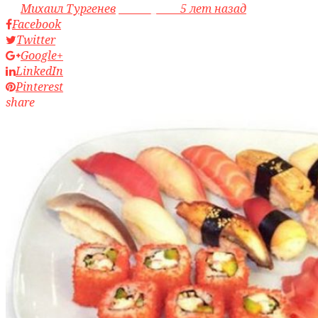
by
Михаил Тургенев
access_time
5 лет назад
Facebook
Twitter
Google+
LinkedIn
Pinterest
share