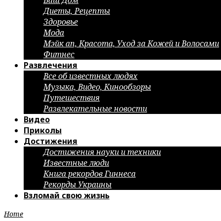
Ваш Дом
Диеты, Рецепты
Здоровье
Мода
Мэйк ап, Красота, Уход за Кожей и Волосами
Фитнес
Развлечения
Все об известных людях
Музыка, Видео, Кинообзоры
Путешествия
Развлекательные новости
Видео
Приколы
Достижения
Достижения науки и техники
Известные люди
Книга рекордов Гиннеса
Рекорды Украины
Взломай свою жизнь
Home