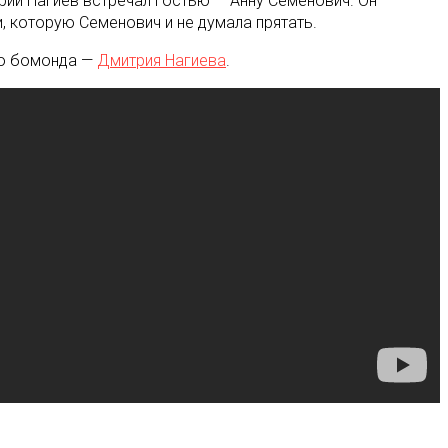
трий Нагиев встречал гостью — Анну Семенович. Он
, которую Семенович и не думала прятать.
го бомонда —
Дмитрия Нагиева
.