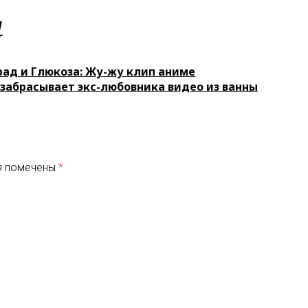
м
ад и Глюкоза: Жу-жу клип аниме
забрасывает экс-любовника видео из ванны
я помечены
*