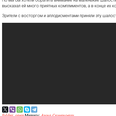
Но мы бы хотели обратить внимание на маленькие шалости
высказал ей много приятных комплиментов, а в конце их к
Зрители с восторгом и аплодисментами приняли эту шало
folder_open
Метки:
Анна Семенович