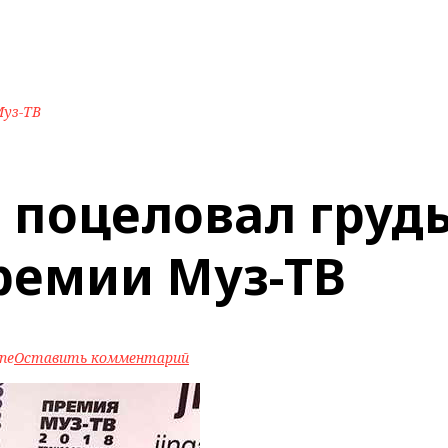
Муз-ТВ
 поцеловал груд
ремии Муз-ТВ
ine
Оставить комментарий