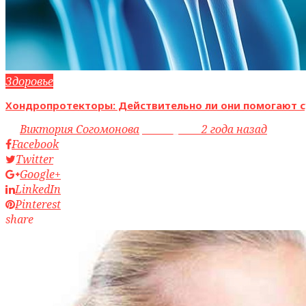
Здоровье
Хондропротекторы: Действительно ли они помогают с
by
Виктория Согомонова
access_time
2 года назад
Facebook
Twitter
Google+
LinkedIn
Pinterest
share