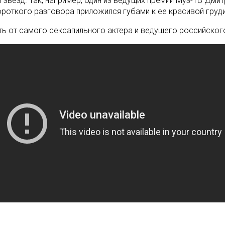
 звезд. Так, например, один из ведущих премии Муз-ТВ Дми
ороткого разговора приложился губами к ее красивой груди
сть от самого сексапильного актера и ведущего российско