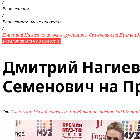
/
Развлечения
/
Развлекательные новости
/
Дмитрий Нагиев поцеловал грудь Анны Семенович на Премии 
Развлекательные новости
Дмитрий Нагиев
Семенович на П
От
Владимир Михайлов
access_time
8 лет назад
chat_bubble_outl