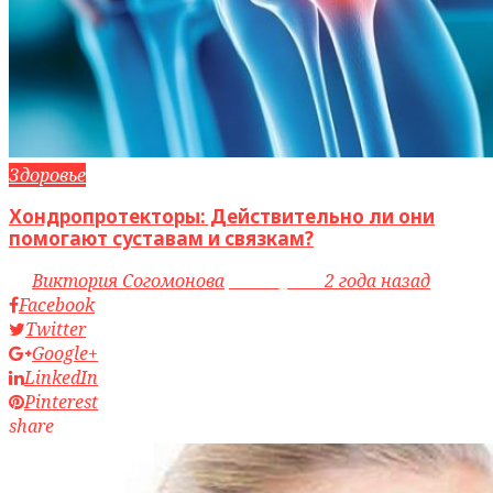
Здоровье
Хондропротекторы: Действительно ли они
помогают суставам и связкам?
by
Виктория Согомонова
access_time
2 года назад
Facebook
Twitter
Google+
LinkedIn
Pinterest
share