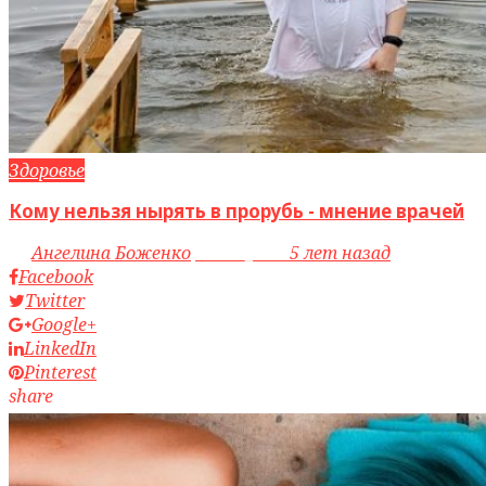
Здоровье
Кому нельзя нырять в прорубь - мнение врачей
by
Ангелина Боженко
access_time
5 лет назад
Facebook
Twitter
Google+
LinkedIn
Pinterest
share