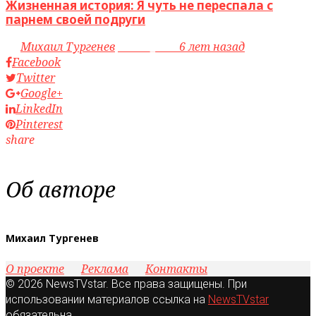
Жизненная история: Я чуть не переспала с
парнем своей подруги
by
Михаил Тургенев
access_time
6 лет назад
Facebook
Twitter
Google+
LinkedIn
Pinterest
share
Об авторе
Михаил Тургенев
О проекте
Реклама
Контакты
© 2026 NewsTVstar. Все права защищены. При
использовании материалов ссылка на
NewsTVstar
обязательна.