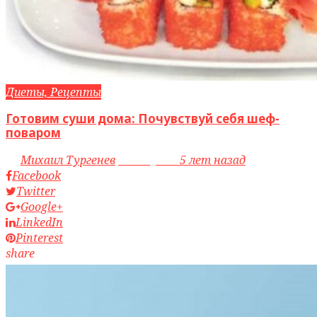
Диеты, Рецепты
Готовим суши дома: Почувствуй себя шеф-
поваром
by
Михаил Тургенев
access_time
5 лет назад
Facebook
Twitter
Google+
LinkedIn
Pinterest
share