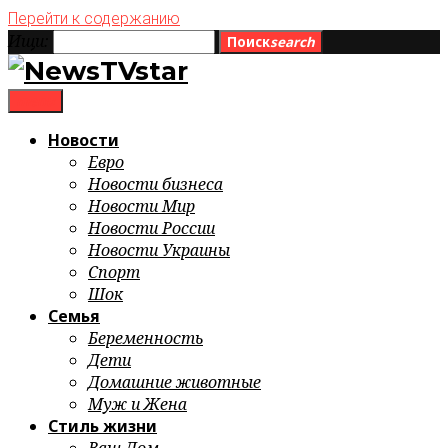
Перейти к содержанию
Ищи:
Поиск
search
menu
Новости
Евро
Новости бизнеса
Новости Мир
Новости России
Новости Украины
Спорт
Шок
Семья
Беременность
Дети
Домашние животные
Муж и Жена
Стиль жизни