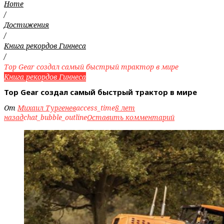
Home
/
Достижения
/
Книга рекордов Гиннеса
/
Top Gear создал самый быстрый трактор в мире
Книга рекордов Гиннеса
Top Gear создал самый быстрый трактор в мире
От
Михаил Тургенев
access_time
8 лет
назад
chat_bubble_outline
Оставить комментарий