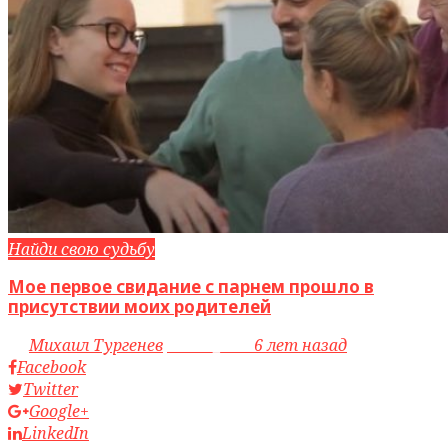
Найди свою судьбу
Мое первое свидание с парнем прошло в
присутствии моих родителей
by
Михаил Тургенев
access_time
6 лет назад
Facebook
Twitter
Google+
LinkedIn