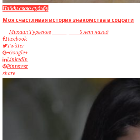
Найди свою судьбу
Моя счастливая история знакомства в соцсети
by
Михаил Тургенев
access_time
6 лет назад
Facebook
Twitter
Google+
LinkedIn
Pinterest
share