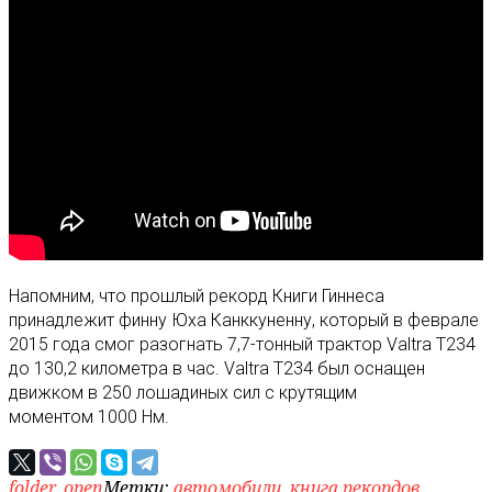
Напомним, что прошлый рекорд Книги Гиннеса
принадлежит финну Юха Канккуненну, который в феврале
2015 года смог разогнать 7,7-тонный трактор Valtra T234
до 130,2 километра в час. Valtra T234 был оснащен
движком в 250 лошадиных сил с крутящим
моментом 1000 Нм.
folder_open
Метки:
автомобили
,
книга рекордов