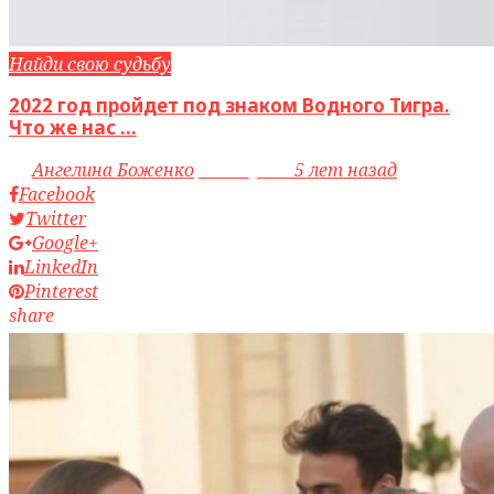
Найди свою судьбу
2022 год пройдет под знаком Водного Тигра.
Что же нас ...
by
Ангелина Боженко
access_time
5 лет назад
Facebook
Twitter
Google+
LinkedIn
Pinterest
share