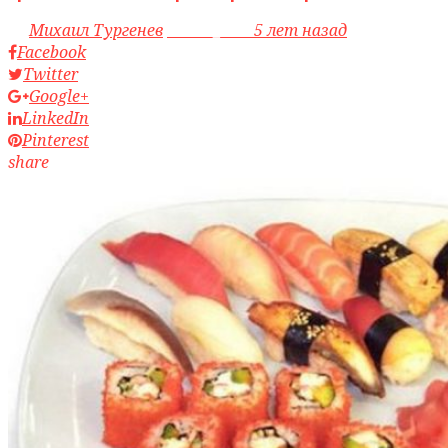
by
Михаил Тургенев
access_time
5 лет назад
Facebook
Twitter
Google+
LinkedIn
Pinterest
share