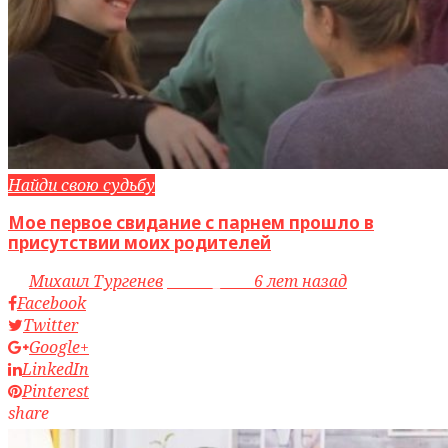
Найди свою судьбу
Мое первое свидание с парнем прошло в
присутствии моих родителей
by
Михаил Тургенев
access_time
6 лет назад
Facebook
Twitter
Google+
LinkedIn
Pinterest
share