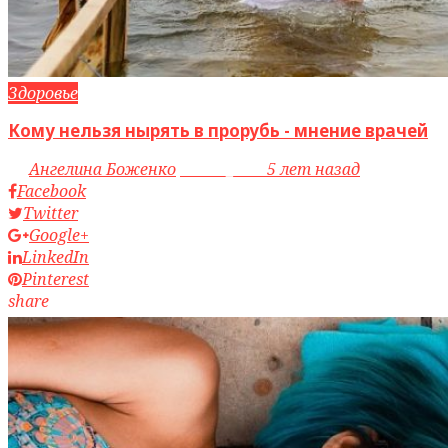
Здоровье
Кому нельзя нырять в прорубь - мнение врачей
by
Ангелина Боженко
access_time
5 лет назад
Facebook
Twitter
Google+
LinkedIn
Pinterest
share