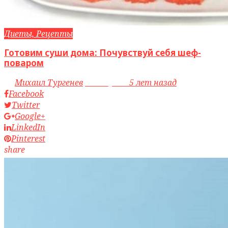
Диеты, Рецепты
Готовим суши дома: Почувствуй себя шеф-
поваром
by
Михаил Тургенев
access_time
5 лет назад
Facebook
Twitter
Google+
LinkedIn
Pinterest
share