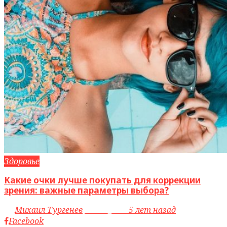
Здоровье
Какие очки лучше покупать для коррекции
зрения: важные параметры выбора?
by
Михаил Тургенев
access_time
5 лет назад
Facebook