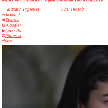
by
Михаил Тургенев
access_time
6 лет назад
Facebook
Twitter
Google+
LinkedIn
Pinterest
share