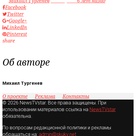
by
Михаил Тургенев
access_time
6 лет назад
Facebook
Twitter
Google+
LinkedIn
Pinterest
share
Об авторе
Михаил Тургенев
О проекте
Реклама
Контакты
© 2026 NewsTVstar. Все права защищены. При
использовании материалов ссылка на
NewsTVstar
обязательна.
По вопросам редакционной политики и рекламы
обращаться на:
admin@skuky.net