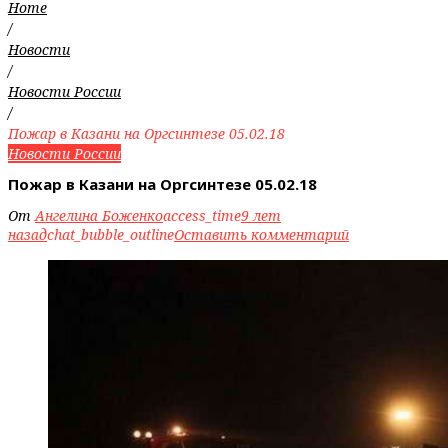
Home
/
Новости
/
Новости России
/
Пожар в Казани на Оргсинтезе 05.02.18
Новости России
Пожар в Казани на Оргсинтезе 05.02.18
От
Ангелина Боженко
access_time
9 лет
назад
chat_bubble_outline
Оставить комментарий