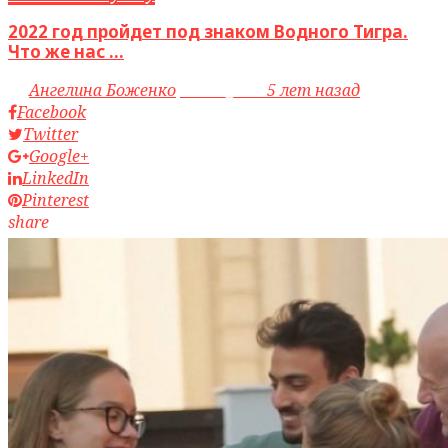
2022 год пройдет под знаком Водного Тигра.
Что же нас ...
by
Ангелина Боженко
access_time
5 лет назад
Facebook
Twitter
Google+
LinkedIn
Pinterest
share