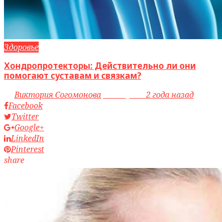
Здоровье
Хондропротекторы: Действительно ли они
помогают суставам и связкам?
by
Виктория Согомонова
access_time
2 года назад
Facebook
Twitter
Google+
LinkedIn
Pinterest
share