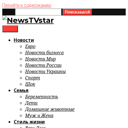
Перейти к содержанию
Ищи:
Поиск
search
menu
Новости
Евро
Новости бизнеса
Новости Мир
Новости России
Новости Украины
Спорт
Шок
Семья
Беременность
Дети
Домашние животные
Муж и Жена
Стиль жизни