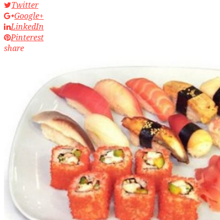
Twitter
Google+
LinkedIn
Pinterest
share