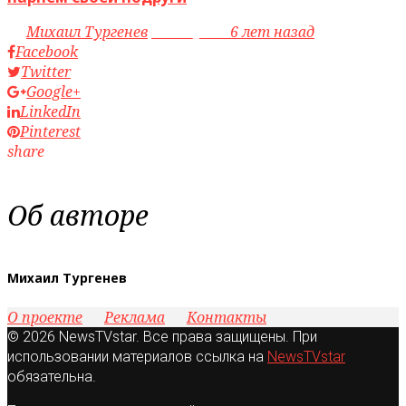
by
Михаил Тургенев
access_time
6 лет назад
Facebook
Twitter
Google+
LinkedIn
Pinterest
share
Об авторе
Михаил Тургенев
О проекте
Реклама
Контакты
© 2026 NewsTVstar. Все права защищены. При
использовании материалов ссылка на
NewsTVstar
обязательна.