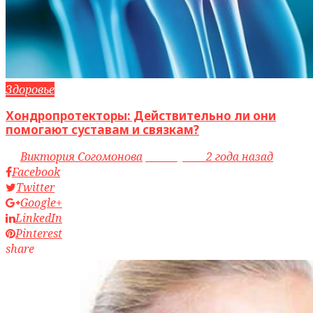
Здоровье
Хондропротекторы: Действительно ли они
помогают суставам и связкам?
by
Виктория Согомонова
access_time
2 года назад
Facebook
Twitter
Google+
LinkedIn
Pinterest
share