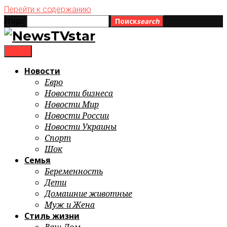
Перейти к содержанию
Ищи:
Поиск
search
menu
Новости
Евро
Новости бизнеса
Новости Мир
Новости России
Новости Украины
Спорт
Шок
Семья
Беременность
Дети
Домашние животные
Муж и Жена
Стиль жизни