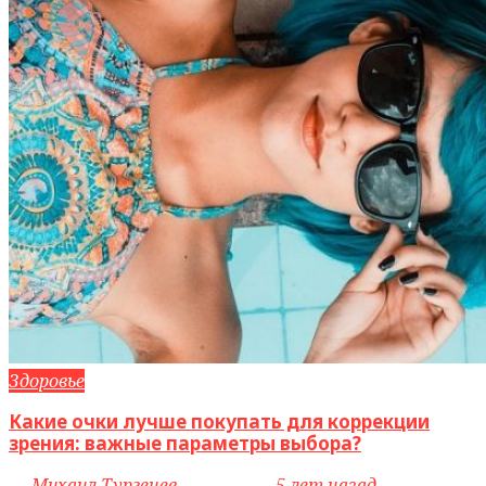
Здоровье
Какие очки лучше покупать для коррекции
зрения: важные параметры выбора?
by
Михаил Тургенев
access_time
5 лет назад