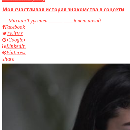
Моя счастливая история знакомства в соцсети
by
Михаил Тургенев
access_time
6 лет назад
Facebook
Twitter
Google+
LinkedIn
Pinterest
share