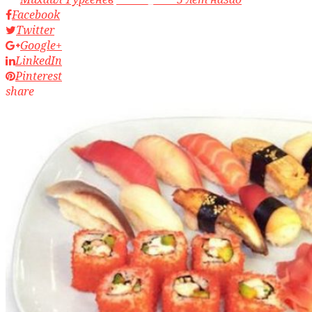
Facebook
Twitter
Google+
LinkedIn
Pinterest
share