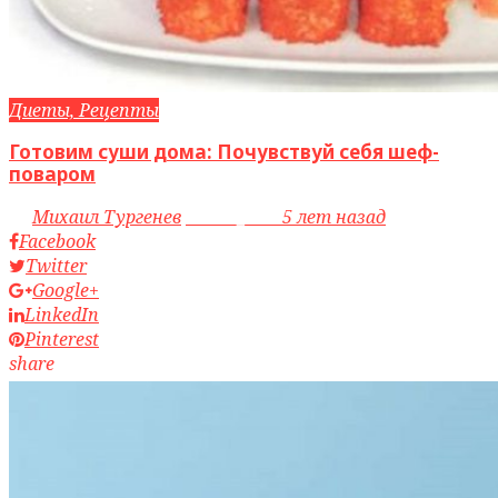
Диеты, Рецепты
Готовим суши дома: Почувствуй себя шеф-
поваром
by
Михаил Тургенев
access_time
5 лет назад
Facebook
Twitter
Google+
LinkedIn
Pinterest
share