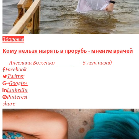
Здоровье
Кому нельзя нырять в прорубь - мнение врачей
by
Ангелина Боженко
access_time
5 лет назад
Facebook
Twitter
Google+
LinkedIn
Pinterest
share