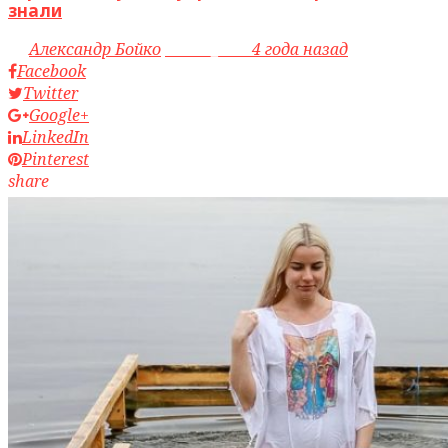
знали
by
Александр Бойко
access_time
4 года назад
Facebook
Twitter
Google+
LinkedIn
Pinterest
share