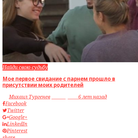
Найди свою судьбу
Мое первое свидание с парнем прошло в
присутствии моих родителей
by
Михаил Тургенев
access_time
6 лет назад
Facebook
Twitter
Google+
LinkedIn
Pinterest
share