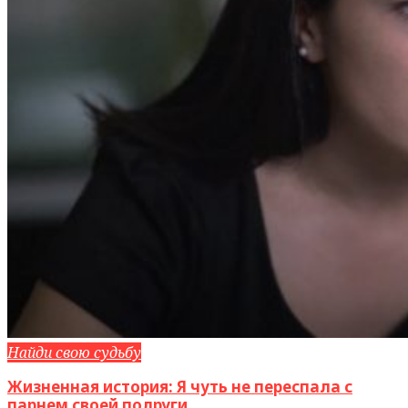
Найди свою судьбу
Жизненная история: Я чуть не переспала с
парнем своей подруги