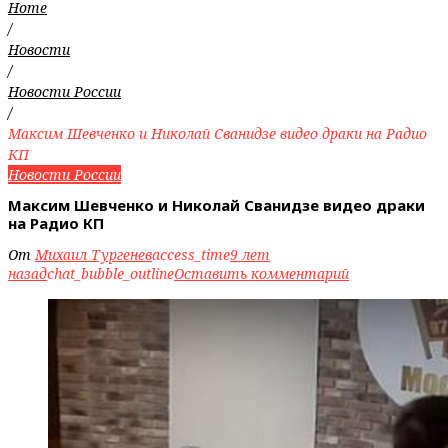
Home
/
Новости
/
Новости России
/
Максим Шевченко и Николай Сванидзе видео драки на Радио
КП
Новости России
Максим Шевченко и Николай Сванидзе видео драки
на Радио КП
От
Михаил Тургенев
access_time
9 лет
назад
chat_bubble_outline
Оставить комментарий