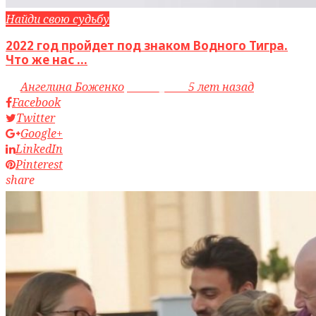
Найди свою судьбу
2022 год пройдет под знаком Водного Тигра.
Что же нас ...
by
Ангелина Боженко
access_time
5 лет назад
Facebook
Twitter
Google+
LinkedIn
Pinterest
share