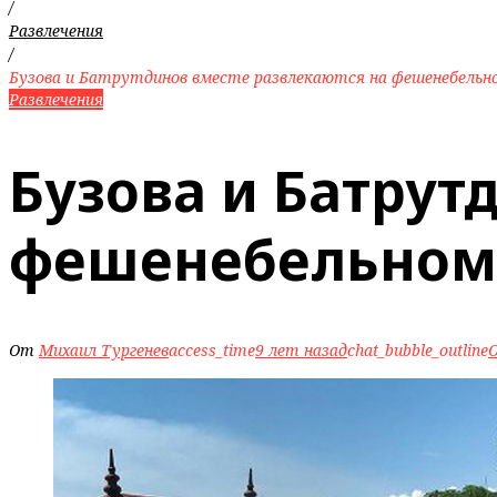
/
Развлечения
/
Бузова и Батрутдинов вместе развлекаются на фешенебельн
Развлечения
Бузова и Батрут
фешенебельном
От
Михаил Тургенев
access_time
9 лет назад
chat_bubble_outline