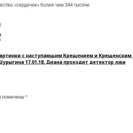
ество «сердечек» более чем 344 тысячи.
в
м
картинки с наступающим Крещением и Крещенским
Шурыгина 17.01.18. Диана проходит детектор лжи
я помечены
*