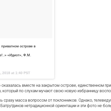
 приватном острове в
!..» «Идиот», Ф.М.
, 2018 at 1:40 PST
о оказалась вместе на закрытом острове, единственном при
, который по слухам мучают свою новую избранницу воспо
ь сразу масса вопросом от поклонников. Однако, телеведущ
р Батрутдинов нетрадиционной ориентации и эти фото не бол