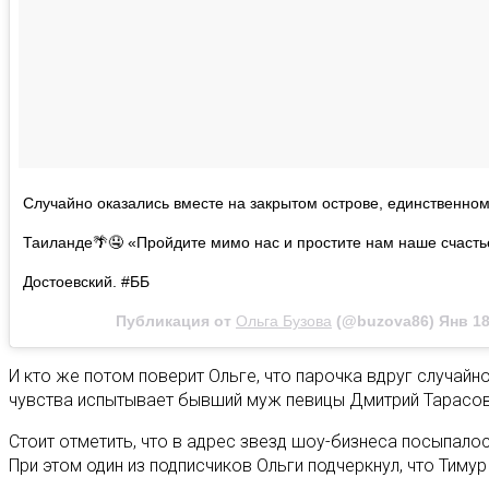
Случайно оказались вместе на закрытом острове, единственном
Таиланде🌴🤤 «Пройдите мимо нас и простите нам наше счастье
Достоевский. #ББ
Публикация от
Ольга Бузова
(@buzova86)
Янв 18
И кто же потом поверит Ольге, что парочка вдруг случайн
чувства испытывает бывший муж певицы Дмитрий Тарасов
Стоит отметить, что в адрес звезд шоу-бизнеса посыпалос
При этом один из подписчиков Ольги подчеркнул, что Тиму