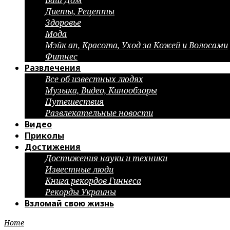
Ваш Дом
Диеты, Рецепты
Здоровье
Мода
Мэйк ап, Красота, Уход за Кожей и Волосами
Фитнес
Развлечения
Все об известных людях
Музыка, Видео, Кинообзоры
Путешествия
Развлекательные новости
Видео
Приколы
Достижения
Достижения науки и техники
Известные люди
Книга рекордов Гиннеса
Рекорды Украины
Взломай свою жизнь
Home