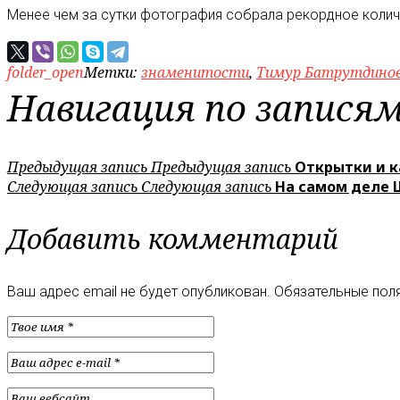
Менее чем за сутки фотография собрала рекордное колич
folder_open
Метки:
знаменитости
,
Тимур Батрутдино
Навигация по запися
Предыдущая запись
Предыдущая запись
Открытки и 
Следующая запись
Следующая запись
На самом деле 
Добавить комментарий
Ваш адрес email не будет опубликован.
Обязательные пол