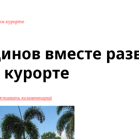
ом курорте
динов вместе раз
 курорте
Оставить комментарий