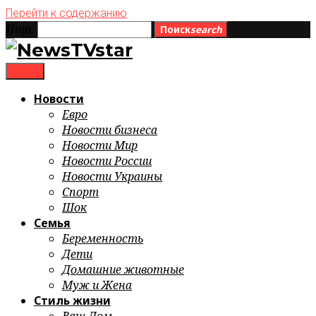
Перейти к содержанию
Ищи:
Поиск
search
menu
Новости
Евро
Новости бизнеса
Новости Мир
Новости России
Новости Украины
Спорт
Шок
Семья
Беременность
Дети
Домашние животные
Муж и Жена
Стиль жизни