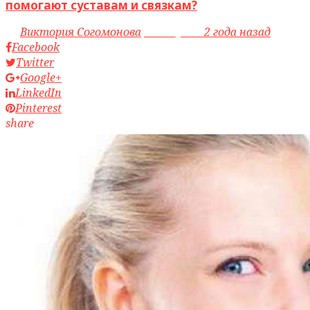
помогают суставам и связкам?
by
Виктория Согомонова
access_time
2 года назад
Facebook
Twitter
Google+
LinkedIn
Pinterest
share