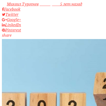
by
Михаил Тургенев
access_time
5 лет назад
Facebook
Twitter
Google+
LinkedIn
Pinterest
share