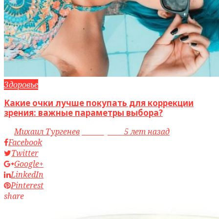
Здоровье
Какие очки лучше покупать для коррекции
зрения: важные параметры выбора?
by
Михаил Тургенев
access_time
5 лет назад
Facebook
Twitter
Google+
LinkedIn
Pinterest
share