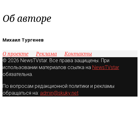
Об авторе
Михаил Тургенев
О проекте
Реклама
Контакты
© 2026 NewsTVstar. Все права защищены. При
использовании материалов ссылка на
NewsTVstar
обязательна.
По вопросам редакционной политики и рекламы
обращаться на:
admin@skuky.net