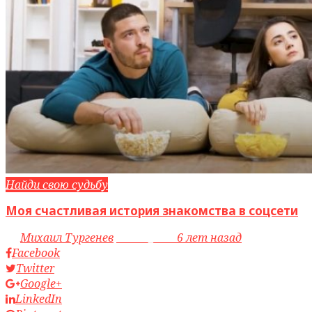
Найди свою судьбу
Моя счастливая история знакомства в соцсети
by
Михаил Тургенев
access_time
6 лет назад
Facebook
Twitter
Google+
LinkedIn