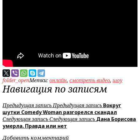
folder_open
Метки:
онлайн
,
смотреть видео
,
шоу
Навигация по записям
Предыдущая запись
Предыдущая запись
Вокруг
шутки Comedy Woman разгорелся скандал
Следующая запись
Следующая запись
Дана Борисова
умерла. Правда или нет
Добавить комментарий