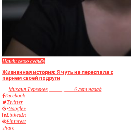
Найди свою судьбу
Жизненная история: Я чуть не переспала с
парнем своей подруги
by
Михаил Тургенев
access_time
6 лет назад
Facebook
Twitter
Google+
LinkedIn
Pinterest
share