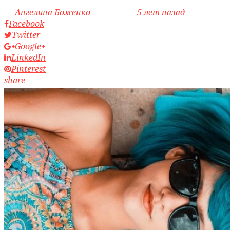
by
Ангелина Боженко
access_time
5 лет назад
Facebook
Twitter
Google+
LinkedIn
Pinterest
share