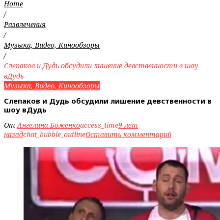
Home
/
Развлечения
/
Музыка, Видео, Кинообзоры
/
Слепаков и Дудь обсудили лишение девственности в шоу
вДудь
Музыка, Видео, Кинообзоры
Слепаков и Дудь обсудили лишение девственности в
шоу вДудь
От
Ангелина Боженко
access_time
9 лет
назад
chat_bubble_outline
Оставить комментарий