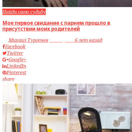
Найди свою судьбу
Мое первое свидание с парнем прошло в
присутствии моих родителей
by
Михаил Тургенев
access_time
6 лет назад
Facebook
Twitter
Google+
LinkedIn
Pinterest
share