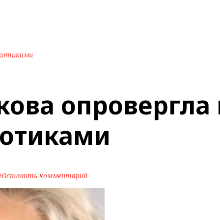
ркотиками
кова опровергла
котиками
e
Оставить комментарий