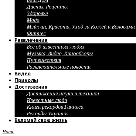
Ваш Дом
Диеты, Рецепты
Здоровье
Мода
Мэйк ап, Красота, Уход за Кожей и Волосами
Фитнес
Развлечения
Все об известных людях
Музыка, Видео, Кинообзоры
Путешествия
Развлекательные новости
Видео
Приколы
Достижения
Достижения науки и техники
Известные люди
Книга рекордов Гиннеса
Рекорды Украины
Взломай свою жизнь
Home