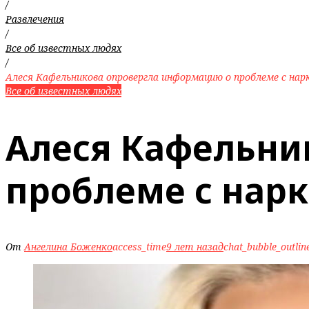
/
Развлечения
/
Все об известных людях
/
Алеся Кафельникова опровергла информацию о проблеме с на
Все об известных людях
Алеся Кафельни
проблеме с нар
От
Ангелина Боженко
access_time
9 лет назад
chat_bubble_outlin