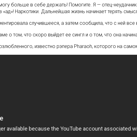
могу больше в себе держать! Помогите. Я — отец-неудачник
в «ад»! Наркотики. Дальнейшая жизнь начинает терять смысл
нтировала случившееся, а затем сообщила, что с ней все в 
е о том, что скоро выйдет ее сингл и о том, что она начин
озлюбленного, известно рэпера Pharaoh, которого на самом