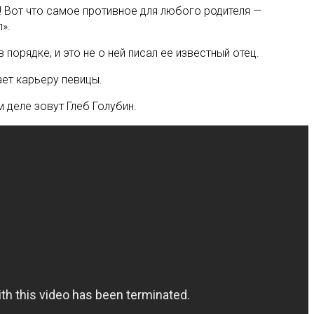
! Вот что самое противное для любого родителя —
».
порядке, и это не о ней писал ее известный отец.
ает карьеру певицы.
 деле зовут Глеб Голубин.