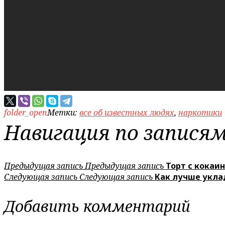
folder_open
Метки:
все об известных людях
,
наркотики
Навигация по запися
Предыдущая запись
Предыдущая запись
Торт с кокаин
Следующая запись
Следующая запись
Как лучше укла
Добавить комментарий