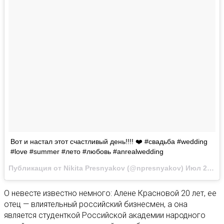
Вот и настал этот счастливый день!!!! ❤️ #свадьба #wedding
#love #summer #лето #любовь #anrealwedding
Публикация от Nikita Presnyakov (@npresnyakov)
Июл 27 2017 в 5:08 PDT
О невесте известно немного: Алене Красновой 20 лет, ее
отец — влиятельный российский бизнесмен, а она
является студенткой Российской академии народного