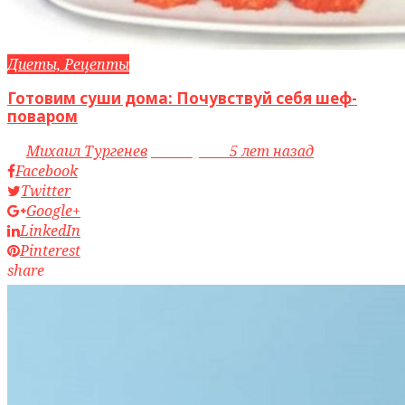
Диеты, Рецепты
Готовим суши дома: Почувствуй себя шеф-
поваром
by
Михаил Тургенев
access_time
5 лет назад
Facebook
Twitter
Google+
LinkedIn
Pinterest
share