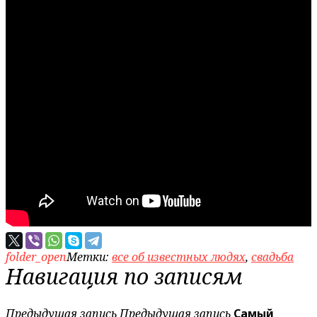
folder_open
Метки:
все об известных людях
,
свадьба
Навигация по записям
Предыдущая запись
Предыдущая запись
Самый