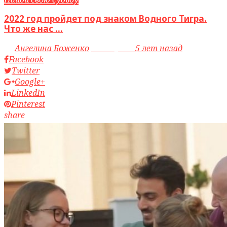
2022 год пройдет под знаком Водного Тигра.
Что же нас ...
by
Ангелина Боженко
access_time
5 лет назад
Facebook
Twitter
Google+
LinkedIn
Pinterest
share