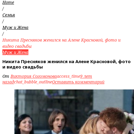
Home
/
Семья
/
Муж и Жена
/
Никита Пресняков женился на Алене Красновой, фото и
видео свадьбы
Муж и Жена
Никита Пресняков женился на Алене Красновой, фото
и видео свадьбы
От
Виктория Согомонова
access_time
9 лет
назад
chat_bubble_outline
Оставить комментарий