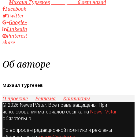
by
Михаил Тургенев
access_time
6 лет назад
Facebook
Twitter
Google+
LinkedIn
Pinterest
share
Об авторе
Михаил Тургенев
О проекте
Реклама
Контакты
© 2026 NewsTVstar. Все права защищены. При
использовании материалов ссылка на
NewsTVstar
обязательна.
По вопросам редакционной политики и рекламы
обращаться на:
admin@skuky.net