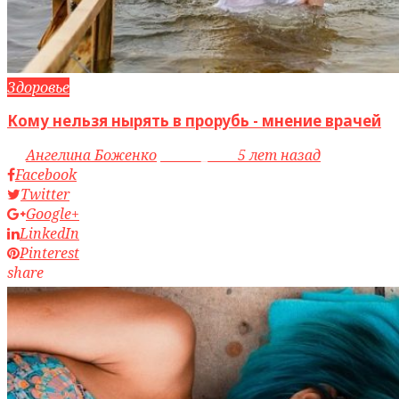
Здоровье
Кому нельзя нырять в прорубь - мнение врачей
by
Ангелина Боженко
access_time
5 лет назад
Facebook
Twitter
Google+
LinkedIn
Pinterest
share