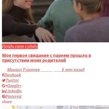
Найди свою судьбу
Мое первое свидание с парнем прошло в
присутствии моих родителей
by
Михаил Тургенев
access_time
6 лет назад
Facebook
Twitter
Google+
LinkedIn
Pinterest
share