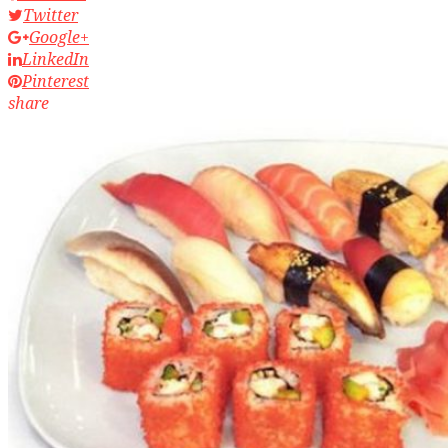
Twitter
Google+
LinkedIn
Pinterest
share