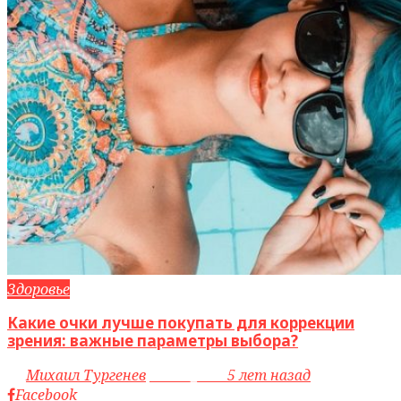
Здоровье
Какие очки лучше покупать для коррекции
зрения: важные параметры выбора?
by
Михаил Тургенев
access_time
5 лет назад
Facebook