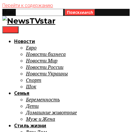
Перейти к содержанию
Ищи:
Поиск
search
menu
Новости
Евро
Новости бизнеса
Новости Мир
Новости России
Новости Украины
Спорт
Шок
Семья
Беременность
Дети
Домашние животные
Муж и Жена
Стиль жизни