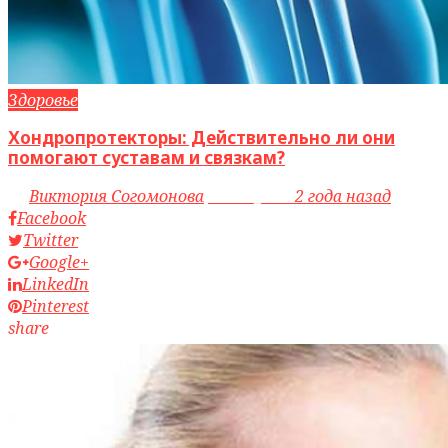
Здоровье
Хондропротекторы: Действительно ли они
помогают суставам и связкам?
by
Виктория Согомонова
access_time
2 года назад
Facebook
Twitter
Google+
LinkedIn
Pinterest
share