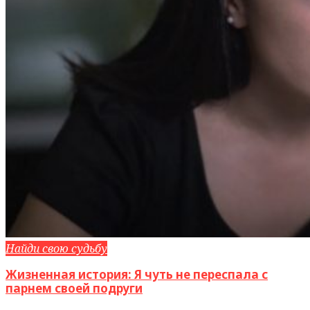
Найди свою судьбу
Жизненная история: Я чуть не переспала с
парнем своей подруги