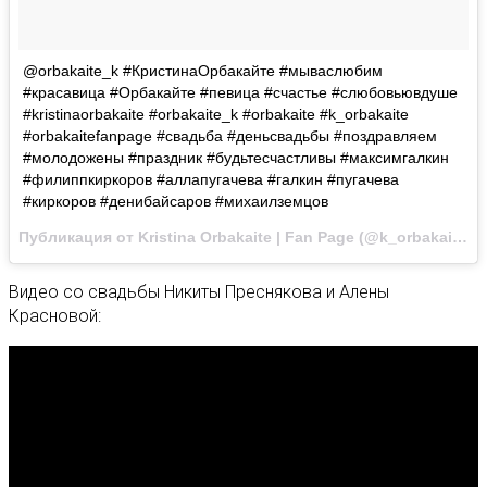
@orbakaite_k #КристинаОрбакайте #мываслюбим
#красавица #Орбакайте #певица #счастье #слюбовьювдуше
#kristinaorbakaite #orbakaite_k #orbakaite #k_orbakaite
#orbakaitefanpage #свадьба #деньсвадьбы #поздравляем
#молодожены #праздник #будьтесчастливы #максимгалкин
#филиппкиркоров #аллапугачева #галкин #пугачева
#киркоров #денибайсаров #михаилземцов
Публикация от Kristina Orbakaite | Fan Page (@k_orbakaite)
И
Видео со свадьбы Никиты Преснякова и Алены
Красновой: