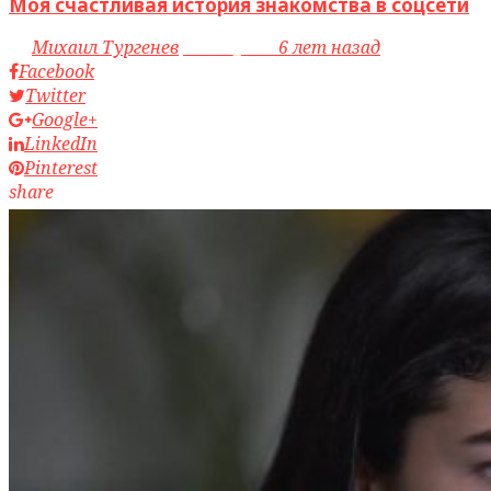
Моя счастливая история знакомства в соцсети
by
Михаил Тургенев
access_time
6 лет назад
Facebook
Twitter
Google+
LinkedIn
Pinterest
share