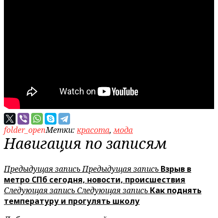
folder_open
Метки:
красота
,
мода
Навигация по записям
Предыдущая запись
Предыдущая запись
Взрыв в
метро СПб сегодня, новости, происшествия
Следующая запись
Следующая запись
Как поднять
температуру и прогулять школу