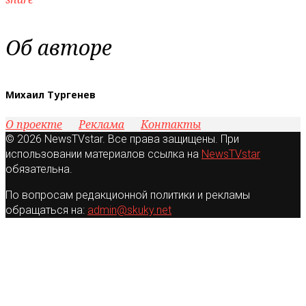
Об авторе
Михаил Тургенев
О проекте
Реклама
Контакты
© 2026 NewsTVstar. Все права защищены. При
использовании материалов ссылка на
NewsTVstar
обязательна.
По вопросам редакционной политики и рекламы
обращаться на:
admin@skuky.net