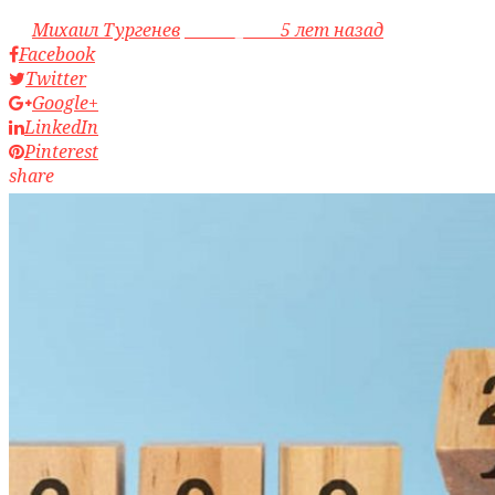
by
Михаил Тургенев
access_time
5 лет назад
Facebook
Twitter
Google+
LinkedIn
Pinterest
share