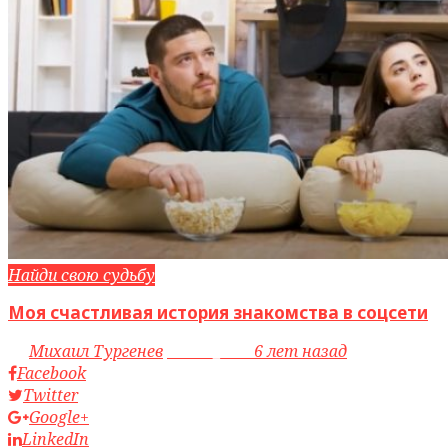
Найди свою судьбу
Моя счастливая история знакомства в соцсети
by
Михаил Тургенев
access_time
6 лет назад
Facebook
Twitter
Google+
LinkedIn