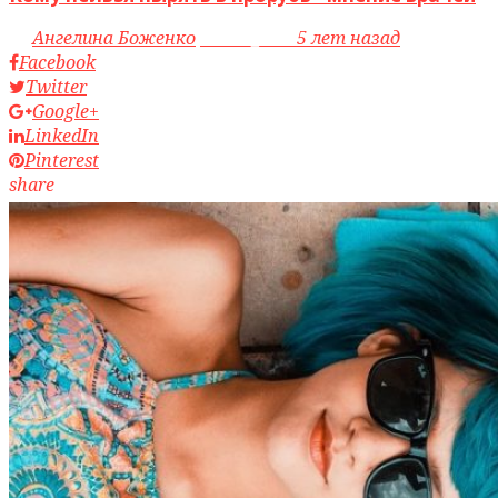
by
Ангелина Боженко
access_time
5 лет назад
Facebook
Twitter
Google+
LinkedIn
Pinterest
share