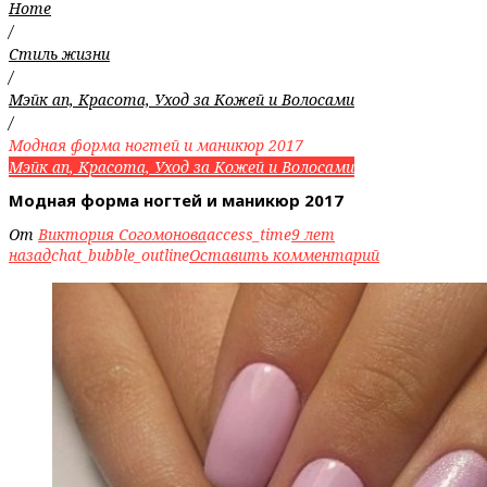
Home
/
Стиль жизни
/
Мэйк ап, Красота, Уход за Кожей и Волосами
/
Модная форма ногтей и маникюр 2017
Мэйк ап, Красота, Уход за Кожей и Волосами
Модная форма ногтей и маникюр 2017
От
Виктория Согомонова
access_time
9 лет
назад
chat_bubble_outline
Оставить комментарий