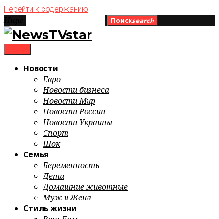
Перейти к содержанию
Ищи:
Поиск
search
menu
Новости
Евро
Новости бизнеса
Новости Мир
Новости России
Новости Украины
Спорт
Шок
Семья
Беременность
Дети
Домашние животные
Муж и Жена
Стиль жизни