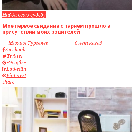
Найди свою судьбу
Мое первое свидание с парнем прошло в
присутствии моих родителей
by
Михаил Тургенев
access_time
6 лет назад
Facebook
Twitter
Google+
LinkedIn
Pinterest
share