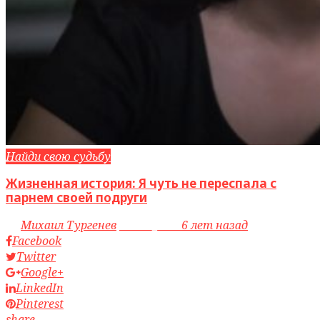
Найди свою судьбу
Жизненная история: Я чуть не переспала с
парнем своей подруги
by
Михаил Тургенев
access_time
6 лет назад
Facebook
Twitter
Google+
LinkedIn
Pinterest
share