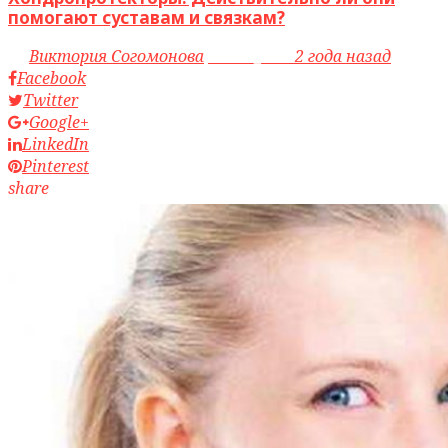
помогают суставам и связкам?
by
Виктория Согомонова
access_time
2 года назад
Facebook
Twitter
Google+
LinkedIn
Pinterest
share