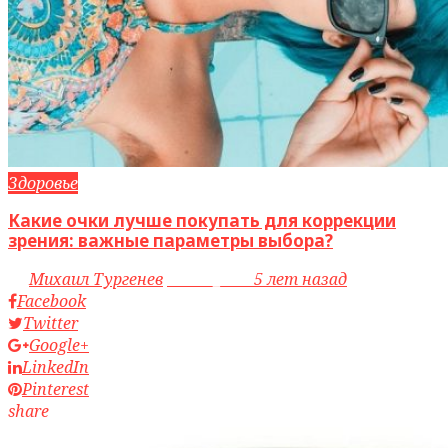
Здоровье
Какие очки лучше покупать для коррекции
зрения: важные параметры выбора?
by
Михаил Тургенев
access_time
5 лет назад
Facebook
Twitter
Google+
LinkedIn
Pinterest
share