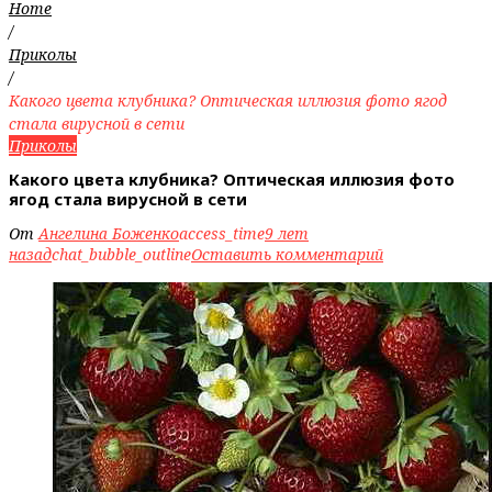
Home
/
Приколы
/
Какого цвета клубника? Оптическая иллюзия фото ягод
стала вирусной в сети
Приколы
Какого цвета клубника? Оптическая иллюзия фото
ягод стала вирусной в сети
От
Ангелина Боженко
access_time
9 лет
назад
chat_bubble_outline
Оставить комментарий