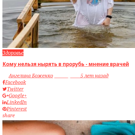
Здоровье
Кому нельзя нырять в прорубь - мнение врачей
by
Ангелина Боженко
access_time
5 лет назад
Facebook
Twitter
Google+
LinkedIn
Pinterest
share