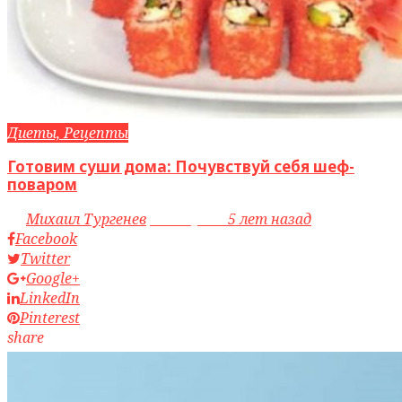
Диеты, Рецепты
Готовим суши дома: Почувствуй себя шеф-
поваром
by
Михаил Тургенев
access_time
5 лет назад
Facebook
Twitter
Google+
LinkedIn
Pinterest
share