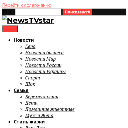
Перейти к содержанию
Ищи:
Поиск
search
menu
Новости
Евро
Новости бизнеса
Новости Мир
Новости России
Новости Украины
Спорт
Шок
Семья
Беременность
Дети
Домашние животные
Муж и Жена
Стиль жизни