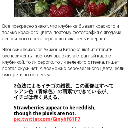
Все прекрасно знают, что клубника бывает красного и
только красного цвета, поэтому фотография с ягодами
непонятного цвета переполошила весь интернет.
Японский психолог Акийоши Китаока любит ставить
эксперименты, поэтому выложила странный кадр с
клубникой, то ли серого, то ли зеленого оттенка, пишет
портал скуки нет. А возможно серо-зеленого цвета, если
смотреть по пикселям.
2色法によるイチゴの錯視。この画像はすべて
シアン色（青緑色）の画素でできているが、
イチゴは赤く見える。
Strawberries appear to be reddish,
though the pixels are not.
pic.twitter.com/Ginyhf61F7