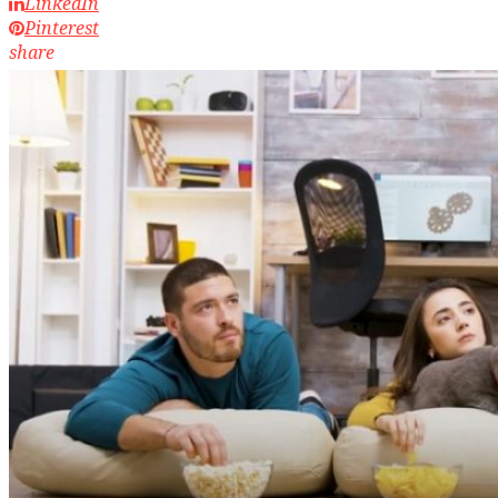
LinkedIn
Pinterest
share