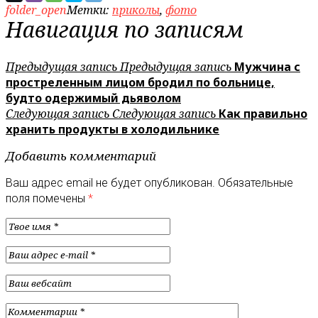
folder_open
Метки:
приколы
,
фото
Навигация по записям
Предыдущая запись
Предыдущая запись
Мужчина с
простреленным лицом бродил по больнице,
будто одержимый дьяволом
Следующая запись
Следующая запись
Как правильно
хранить продукты в холодильнике
Добавить комментарий
Ваш адрес email не будет опубликован.
Обязательные
поля помечены
*