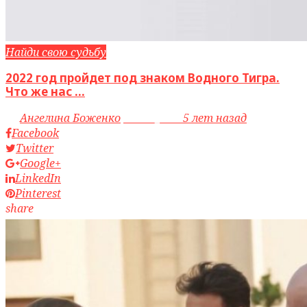
Найди свою судьбу
2022 год пройдет под знаком Водного Тигра.
Что же нас ...
by
Ангелина Боженко
access_time
5 лет назад
Facebook
Twitter
Google+
LinkedIn
Pinterest
share