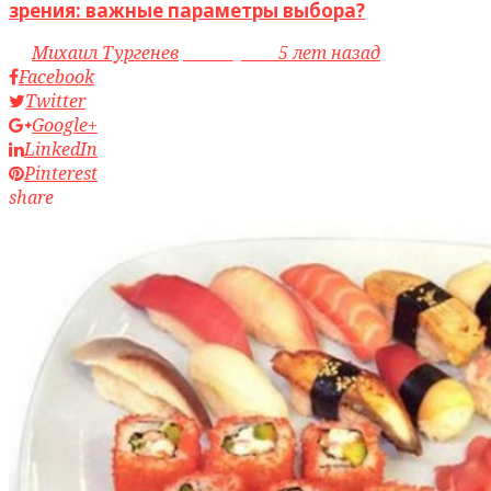
зрения: важные параметры выбора?
by
Михаил Тургенев
access_time
5 лет назад
Facebook
Twitter
Google+
LinkedIn
Pinterest
share