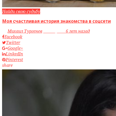
Найди свою судьбу
Моя счастливая история знакомства в соцсети
by
Михаил Тургенев
access_time
6 лет назад
Facebook
Twitter
Google+
LinkedIn
Pinterest
share