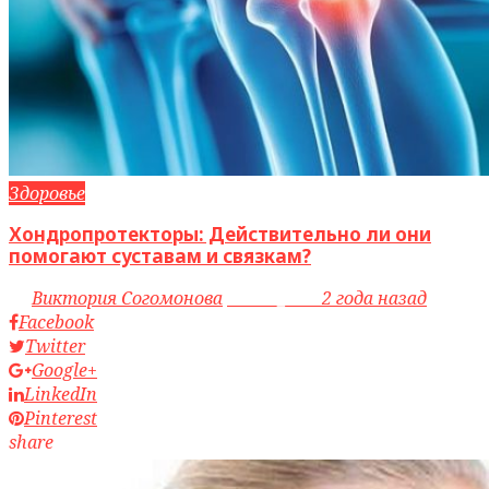
Здоровье
Хондропротекторы: Действительно ли они
помогают суставам и связкам?
by
Виктория Согомонова
access_time
2 года назад
Facebook
Twitter
Google+
LinkedIn
Pinterest
share