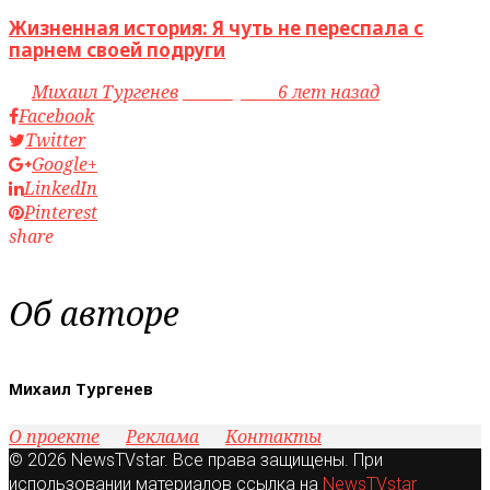
Жизненная история: Я чуть не переспала с
парнем своей подруги
by
Михаил Тургенев
access_time
6 лет назад
Facebook
Twitter
Google+
LinkedIn
Pinterest
share
Об авторе
Михаил Тургенев
О проекте
Реклама
Контакты
© 2026 NewsTVstar. Все права защищены. При
использовании материалов ссылка на
NewsTVstar