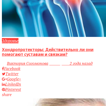
Здоровье
Хондропротекторы: Действительно ли они
помогают суставам и связкам?
by
Виктория Согомонова
access_time
2 года назад
Facebook
Twitter
Google+
LinkedIn
Pinterest
share