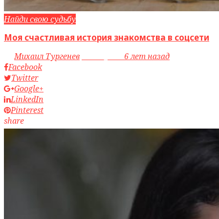
Найди свою судьбу
Моя счастливая история знакомства в соцсети
by
Михаил Тургенев
access_time
6 лет назад
Facebook
Twitter
Google+
LinkedIn
Pinterest
share