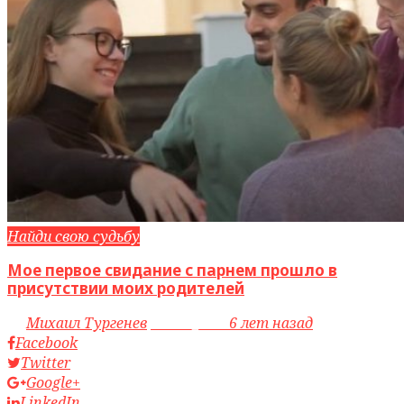
Найди свою судьбу
Мое первое свидание с парнем прошло в
присутствии моих родителей
by
Михаил Тургенев
access_time
6 лет назад
Facebook
Twitter
Google+
LinkedIn