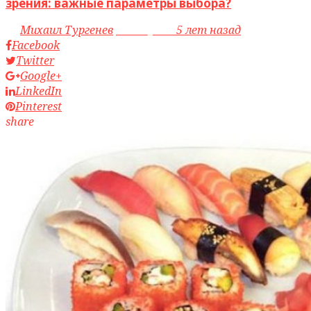
зрения: важные параметры выбора?
by
Михаил Тургенев
access_time
5 лет назад
Facebook
Twitter
Google+
LinkedIn
Pinterest
share