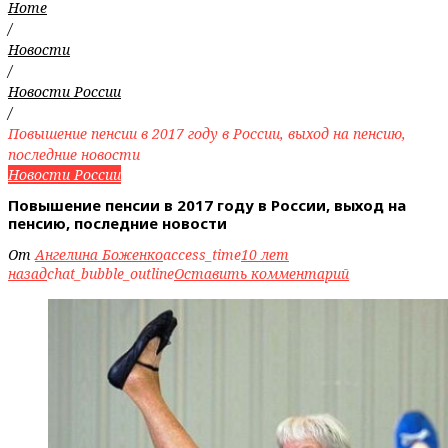
Home
/
Новости
/
Новости России
/
Повышение пенсии в 2017 году в России, выход на пенсию,
последние новости
Новости России
Повышение пенсии в 2017 году в России, выход на
пенсию, последние новости
От
Ангелина Боженко
access_time
10 лет
назад
chat_bubble_outline
Оставить комментарий