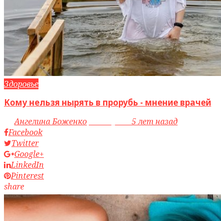
Здоровье
Кому нельзя нырять в прорубь - мнение врачей
by
Ангелина Боженко
access_time
5 лет назад
Facebook
Twitter
Google+
LinkedIn
Pinterest
share