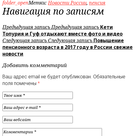
folder_open
Метки:
Новости России
,
пенсия
Навигация по записям
Предыдущая запись
Предыдущая запись
Кети
Топурия и Гуф отдыхают вместе фото и видео
Следующая запись
Следующая запись
Повышение
пенсионного возраста в 2017 году в России свежие
новости
Добавить комментарий
Ваш адрес email не будет опубликован.
Обязательные
поля помечены
*