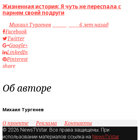
Жизненная история: Я чуть не переспала с
парнем своей подруги
by
Михаил Тургенев
access_time
6 лет назад
Facebook
Twitter
Google+
LinkedIn
Pinterest
share
Об авторе
Михаил Тургенев
О проекте
Реклама
Контакты
© 2026 NewsTVstar. Все права защищены. При
использовании материалов ссылка на
NewsTVstar