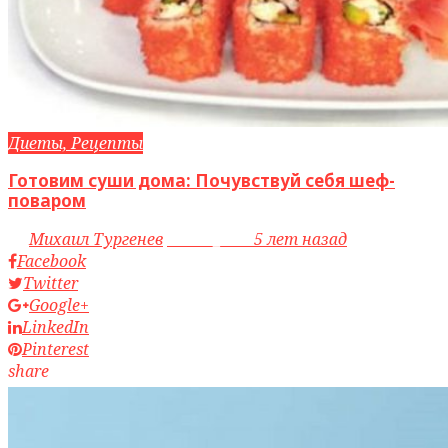
Диеты, Рецепты
Готовим суши дома: Почувствуй себя шеф-
поваром
by
Михаил Тургенев
access_time
5 лет назад
Facebook
Twitter
Google+
LinkedIn
Pinterest
share