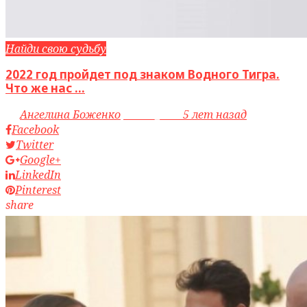
Найди свою судьбу
2022 год пройдет под знаком Водного Тигра.
Что же нас ...
by
Ангелина Боженко
access_time
5 лет назад
Facebook
Twitter
Google+
LinkedIn
Pinterest
share