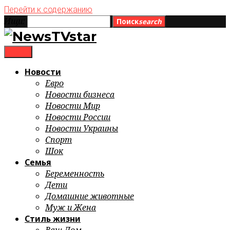
Перейти к содержанию
Ищи:
Поиск
search
menu
Новости
Евро
Новости бизнеса
Новости Мир
Новости России
Новости Украины
Спорт
Шок
Семья
Беременность
Дети
Домашние животные
Муж и Жена
Стиль жизни