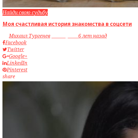
Найди свою судьбу
Моя счастливая история знакомства в соцсети
by
Михаил Тургенев
access_time
6 лет назад
Facebook
Twitter
Google+
LinkedIn
Pinterest
share