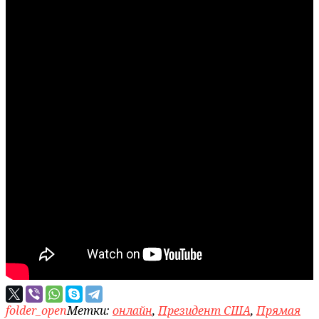
folder_open
Метки:
онлайн
,
Президент США
,
Прямая