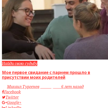
Найди свою судьбу
Мое первое свидание с парнем прошло в
присутствии моих родителей
by
Михаил Тургенев
access_time
6 лет назад
Facebook
Twitter
Google+
LinkedIn