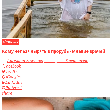
Здоровье
Кому нельзя нырять в прорубь - мнение врачей
by
Ангелина Боженко
access_time
5 лет назад
Facebook
Twitter
Google+
LinkedIn
Pinterest
share