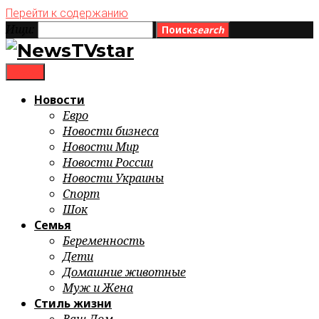
Перейти к содержанию
Ищи:
Поиск
search
menu
Новости
Евро
Новости бизнеса
Новости Мир
Новости России
Новости Украины
Спорт
Шок
Семья
Беременность
Дети
Домашние животные
Муж и Жена
Стиль жизни