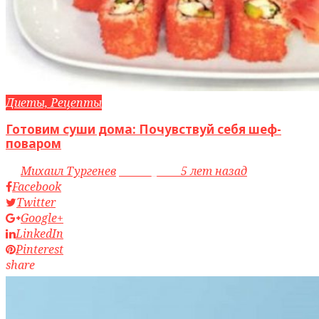
Диеты, Рецепты
Готовим суши дома: Почувствуй себя шеф-
поваром
by
Михаил Тургенев
access_time
5 лет назад
Facebook
Twitter
Google+
LinkedIn
Pinterest
share