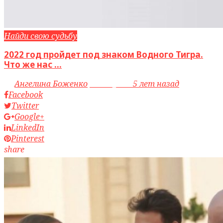
Найди свою судьбу
2022 год пройдет под знаком Водного Тигра.
Что же нас ...
by
Ангелина Боженко
access_time
5 лет назад
Facebook
Twitter
Google+
LinkedIn
Pinterest
share