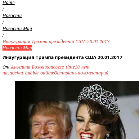
Home
/
Новости
/
Новости Мир
/
Инаугурация Трампа президента США 20.01.2017
Новости Мир
Инаугурация Трампа президента США 20.01.2017
От
Ангелина Боженко
access_time
10 лет
назад
chat_bubble_outline
Оставить комментарий