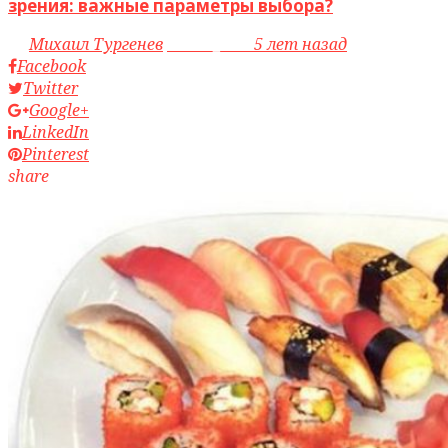
зрения: важные параметры выбора?
by
Михаил Тургенев
access_time
5 лет назад
Facebook
Twitter
Google+
LinkedIn
Pinterest
share