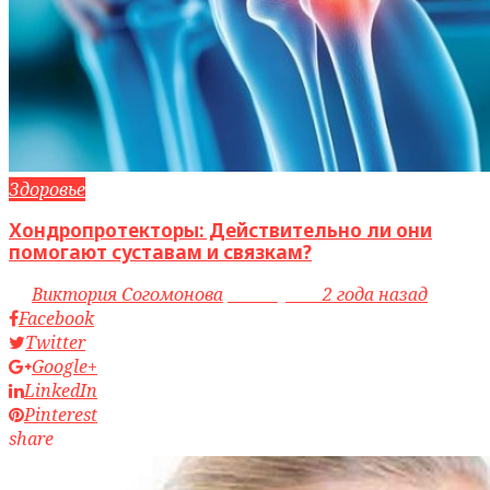
Здоровье
Хондропротекторы: Действительно ли они
помогают суставам и связкам?
by
Виктория Согомонова
access_time
2 года назад
Facebook
Twitter
Google+
LinkedIn
Pinterest
share