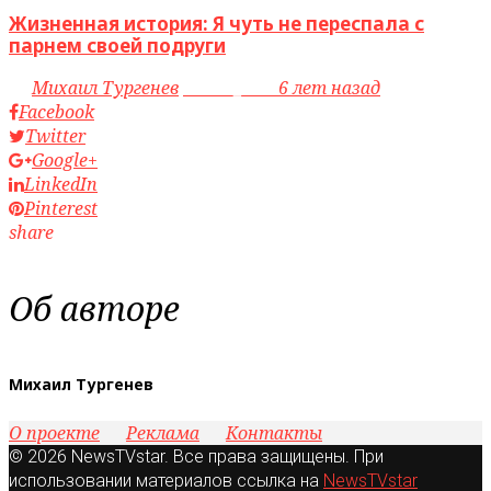
Жизненная история: Я чуть не переспала с
парнем своей подруги
by
Михаил Тургенев
access_time
6 лет назад
Facebook
Twitter
Google+
LinkedIn
Pinterest
share
Об авторе
Михаил Тургенев
О проекте
Реклама
Контакты
© 2026 NewsTVstar. Все права защищены. При
использовании материалов ссылка на
NewsTVstar