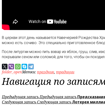
В церкви этот день называется Навечерией Рождества Хри
можно есть сочиво. Это специально приготовленное блюдо
После литургии можно пить взвар из яблок, груш, слив, из
покрывали сеном или соломой, для того, чтобы он походи
folder_open
Метки:
праздник
,
традиции
Навигация по запися
Предыдущая запись
Предыдущая запись
Предсказание 
Следующая запись
Следующая запись
Лотерея миллиа