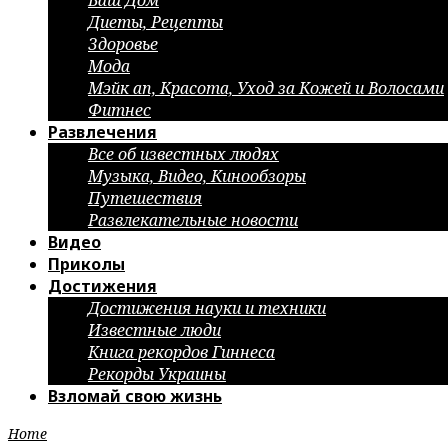
Ваш Дом
Диеты, Рецепты
Здоровье
Мода
Мэйк ап, Красота, Уход за Кожей и Волосами
Фитнес
Развлечения
Все об известных людях
Музыка, Видео, Кинообзоры
Путешествия
Развлекательные новости
Видео
Приколы
Достижения
Достижения науки и техники
Известные люди
Книга рекордов Гиннеса
Рекорды Украины
Взломай свою жизнь
Home