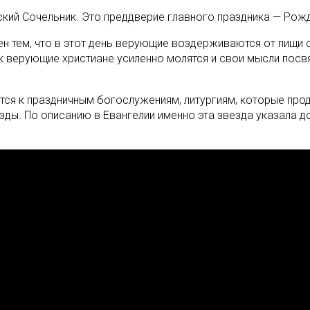
кий Сочельник. Это преддверие главного праздника — Рож
н тем, что в этот день верующие воздерживаются от пищи о
к верующие христиане усиленно молятся и свои мысли посв
тся к праздничным богослужениям, литургиям, которые продл
ды. По описанию в Евангелии именно эта звезда указала д