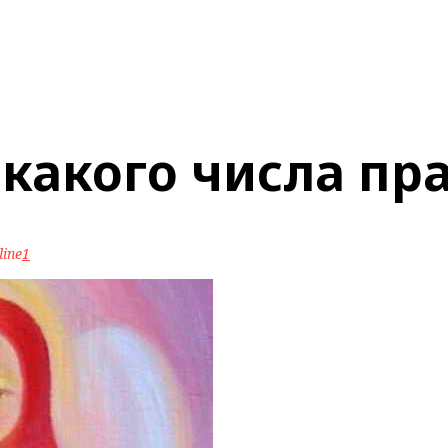
 какого числа пр
line
1