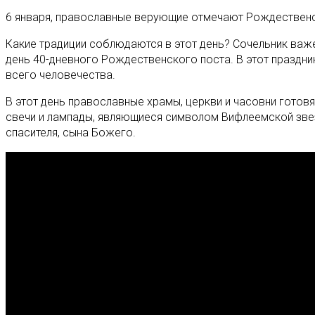
6 января, православные верующие отмечают Рождественс
Какие традиции соблюдаются в этот день? Сочельник важе
день 40-дневного Рождественского поста. В этот праздни
всего человечества.
В этот день православные храмы, церкви и часовни готовя
свечи и лампады, являющиеся символом Вифлеемской звез
спасителя, сына Божего.