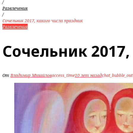
/
Развлечения
/
Сочельник 2017, какого числа праздник
Развлечения
Сочельник 2017,
От
Владимир Михайлов
access_time
10 лет назад
chat_bubble_out