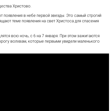
дества Христово.
т появления в небе первой звезды. Это самый строгий
ящают теме появления на свет Христоса для спасения
ятся всю ночь, с 6 на 7 января. При этом зажигаются
орогу волхвам, которые первыми увидели маленького