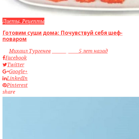
Диеты, Рецепты
Готовим суши дома: Почувствуй себя шеф-
поваром
by
Михаил Тургенев
access_time
5 лет назад
Facebook
Twitter
Google+
LinkedIn
Pinterest
share