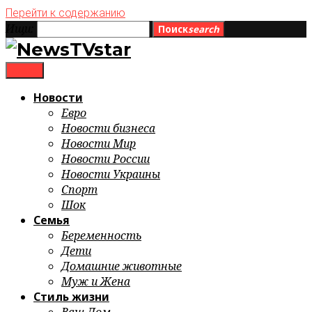
Перейти к содержанию
Ищи:
Поиск
search
menu
Новости
Евро
Новости бизнеса
Новости Мир
Новости России
Новости Украины
Спорт
Шок
Семья
Беременность
Дети
Домашние животные
Муж и Жена
Стиль жизни