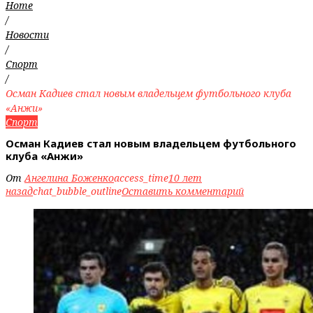
Home
/
Новости
/
Спорт
/
Осман Кадиев стал новым владельцем футбольного клуба
«Анжи»
Спорт
Осман Кадиев стал новым владельцем футбольного
клуба «Анжи»
От
Ангелина Боженко
access_time
10 лет
назад
chat_bubble_outline
Оставить комментарий