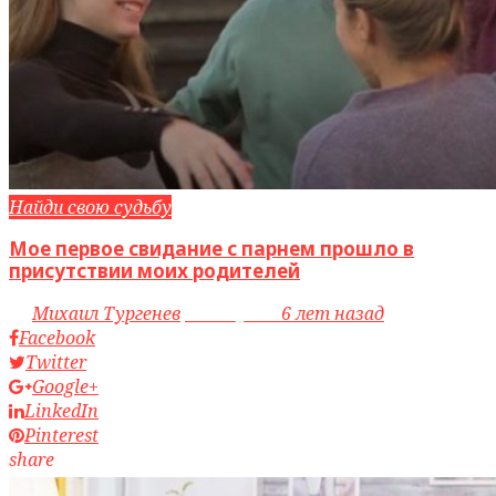
Найди свою судьбу
Мое первое свидание с парнем прошло в
присутствии моих родителей
by
Михаил Тургенев
access_time
6 лет назад
Facebook
Twitter
Google+
LinkedIn
Pinterest
share