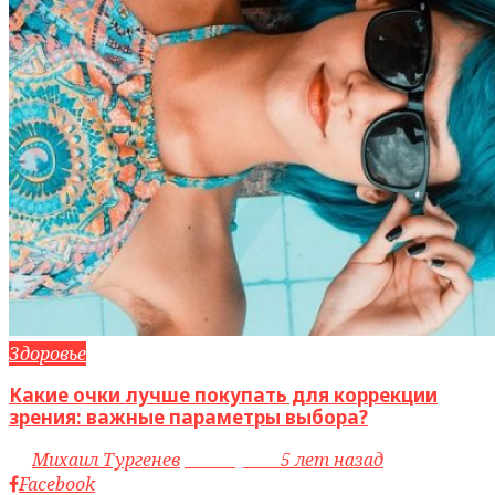
Здоровье
Какие очки лучше покупать для коррекции
зрения: важные параметры выбора?
by
Михаил Тургенев
access_time
5 лет назад
Facebook