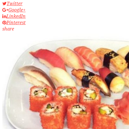
Twitter
Google+
LinkedIn
Pinterest
share