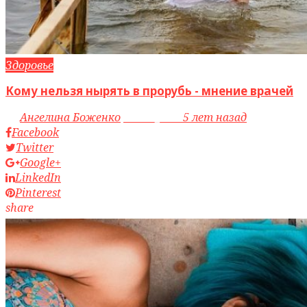
Здоровье
Кому нельзя нырять в прорубь - мнение врачей
by
Ангелина Боженко
access_time
5 лет назад
Facebook
Twitter
Google+
LinkedIn
Pinterest
share