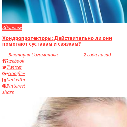
Здоровье
Хондропротекторы: Действительно ли они
помогают суставам и связкам?
by
Виктория Согомонова
access_time
2 года назад
Facebook
Twitter
Google+
LinkedIn
Pinterest
share