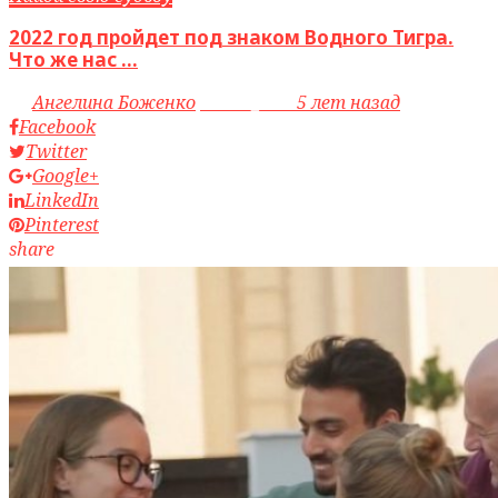
2022 год пройдет под знаком Водного Тигра.
Что же нас ...
by
Ангелина Боженко
access_time
5 лет назад
Facebook
Twitter
Google+
LinkedIn
Pinterest
share