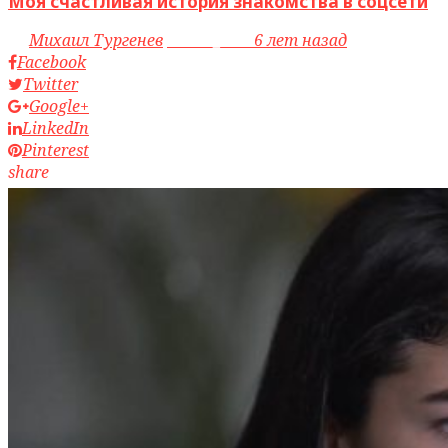
Моя счастливая история знакомства в соцсети
by
Михаил Тургенев
access_time
6 лет назад
Facebook
Twitter
Google+
LinkedIn
Pinterest
share