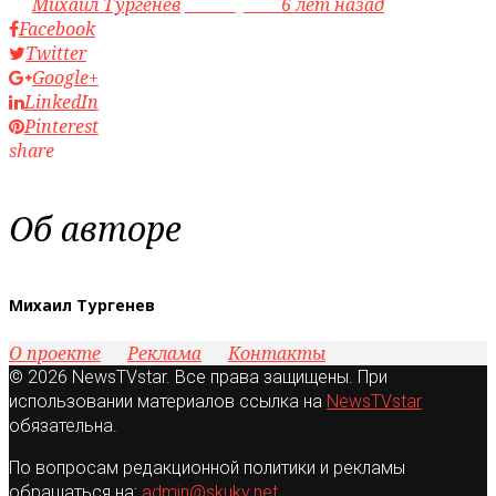
by
Михаил Тургенев
access_time
6 лет назад
Facebook
Twitter
Google+
LinkedIn
Pinterest
share
Об авторе
Михаил Тургенев
О проекте
Реклама
Контакты
© 2026 NewsTVstar. Все права защищены. При
использовании материалов ссылка на
NewsTVstar
обязательна.
По вопросам редакционной политики и рекламы
обращаться на:
admin@skuky.net