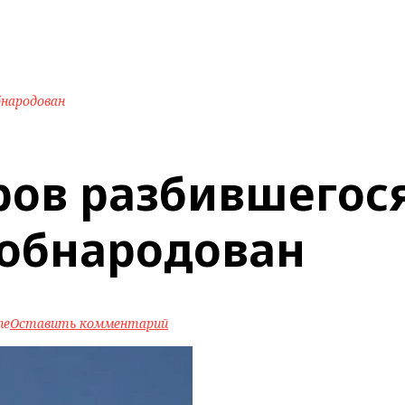
бнародован
ров разбившегося
‍ обнародован
ne
Оставить комментарий