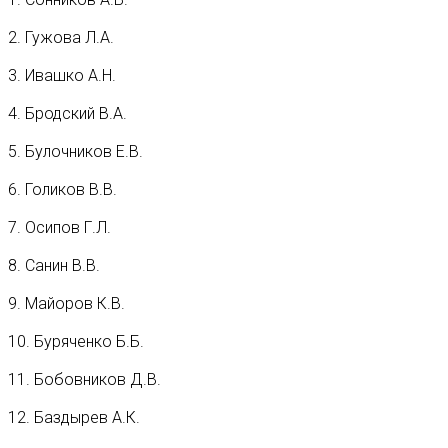
2. Гужова Л.А.
3. Ивашко А.Н.
4. Бродский В.А.
5. Булочников Е.В.
6. Голиков В.В.
7. Осипов Г.Л.
8. Санин В.В.
9. Майоров К.В.
10. Буряченко Б.Б.
11. Бобовников Д.В.
12. Баздырев А.К.