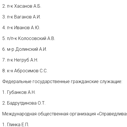
2. п-к Хасанов А.Б.
3. п-к Ваганов А.И.
4. п-к Иванов А.Ю.
5. п/п-к Колосовский А.В.
6. м-р Долинский А.И.
7. п-к Негруб А.Н.
8. к-н Абросимов С.С.
Федеральные государственные гражданские служащие:
1. Губанков А.Н.
2. Бадрутдинова О.Т.
Международная общественная организация «Справедлива
1. Глинка Е.П.