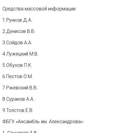
Средства массовой информации:
1.Рунков Д.А.
2.Денисов В.В.
3.Сойдов А.А.
4.Лужецкий М.В.
5.Обухов П.К.
6.Пестов О.М.
7.Ржевский В.В.
8.Суранов А.А.
9.Толстов Е.В.
ФБГУ «Ансамбль им. Александрова»:
1. Сонников А.В.