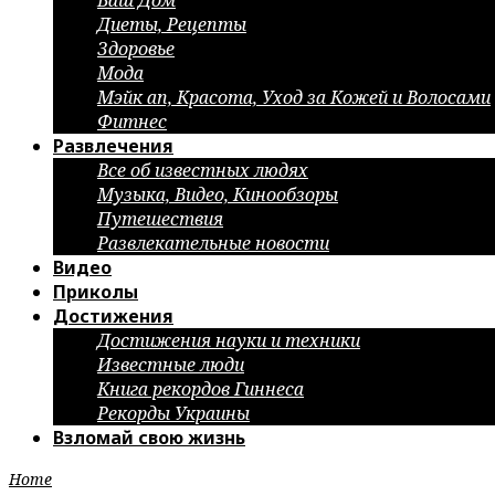
Ваш Дом
Диеты, Рецепты
Здоровье
Мода
Мэйк ап, Красота, Уход за Кожей и Волосами
Фитнес
Развлечения
Все об известных людях
Музыка, Видео, Кинообзоры
Путешествия
Развлекательные новости
Видео
Приколы
Достижения
Достижения науки и техники
Известные люди
Книга рекордов Гиннеса
Рекорды Украины
Взломай свою жизнь
Home