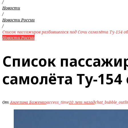
/
Новости
/
Новости России
/
Список пассажиров разбившегося под Сочи самолёта Ту-154‍ о
Новости России
Список пассажи
самолёта Ту-154
От
Ангелина Боженко
access_time
10 лет назад
chat_bubble_outli