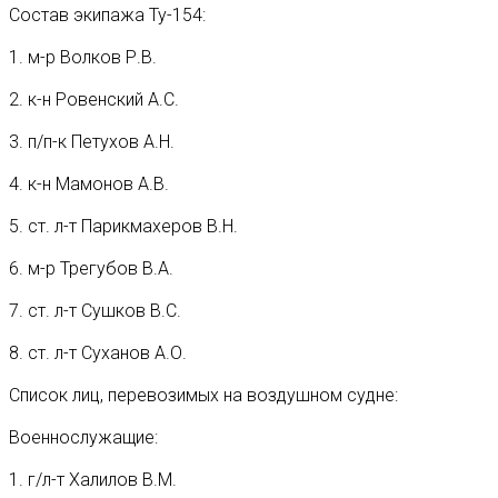
Состав экипажа Ту-154:
1. м-р Волков Р.В.
2. к-н Ровенский А.С.
3. п/п-к Петухов А.Н.
4. к-н Мамонов А.В.
5. ст. л-т Парикмахеров В.Н.
6. м-р Трегубов В.А.
7. ст. л-т Сушков B.C.
8. ст. л-т Суханов А.О.
Список лиц, перевозимых на воздушном судне:
Военнослужащие:
1. г/л-т Халилов В.М.