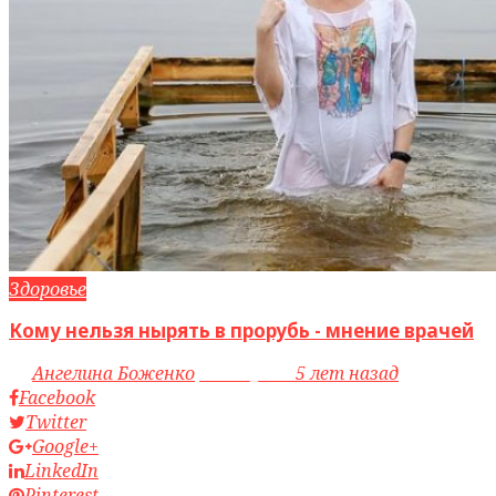
Здоровье
Кому нельзя нырять в прорубь - мнение врачей
by
Ангелина Боженко
access_time
5 лет назад
Facebook
Twitter
Google+
LinkedIn
Pinterest