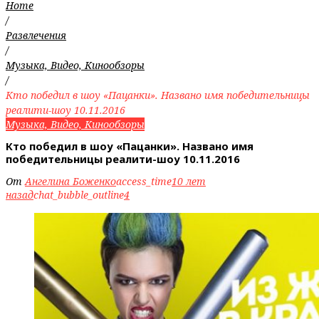
Home
/
Развлечения
/
Музыка, Видео, Кинообзоры
/
Кто победил в шоу «Пацанки». Названо имя победительницы
реалити-шоу 10.11.2016
Музыка, Видео, Кинообзоры
Кто победил в шоу «Пацанки». Названо имя
победительницы реалити-шоу 10.11.2016
От
Ангелина Боженко
access_time
10 лет
назад
chat_bubble_outline
4