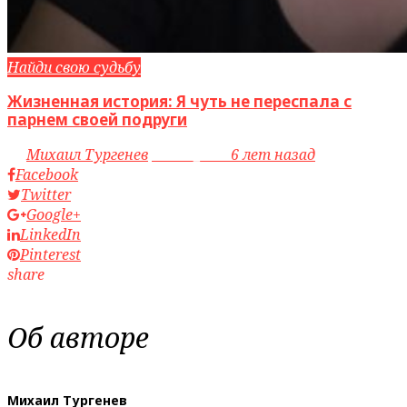
Найди свою судьбу
Жизненная история: Я чуть не переспала с
парнем своей подруги
by
Михаил Тургенев
access_time
6 лет назад
Facebook
Twitter
Google+
LinkedIn
Pinterest
share
Об авторе
Михаил Тургенев