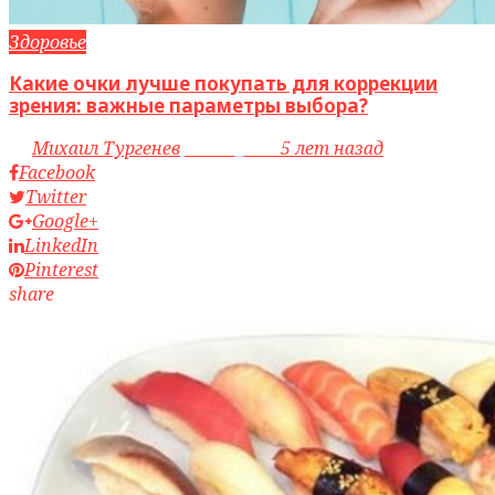
Здоровье
Какие очки лучше покупать для коррекции
зрения: важные параметры выбора?
by
Михаил Тургенев
access_time
5 лет назад
Facebook
Twitter
Google+
LinkedIn
Pinterest
share