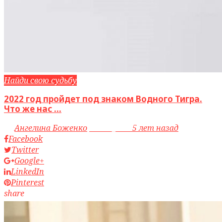
Найди свою судьбу
2022 год пройдет под знаком Водного Тигра.
Что же нас ...
by
Ангелина Боженко
access_time
5 лет назад
Facebook
Twitter
Google+
LinkedIn
Pinterest
share