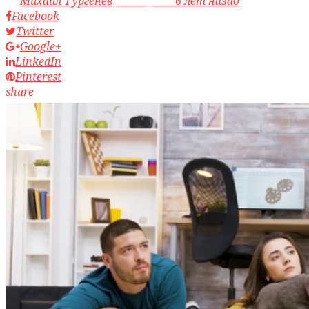
by
Михаил Тургенев
access_time
6 лет назад
Facebook
Twitter
Google+
LinkedIn
Pinterest
share