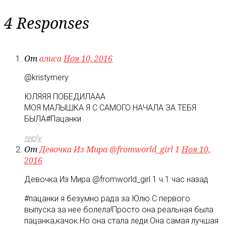
4 Responses
От
алиса
Ноя 10, 2016
@kristymery
ЮЛЯЯЯ ПОБЕДИЛААА
МОЯ МАЛЫШКА Я С САМОГО НАЧАЛА ЗА ТЕБЯ
БЫЛА#Пацанки
reply
От
Девочка Из Мира ‏@fromworld_girl 1
Ноя 10,
2016
Девочка Из Мира ‏@fromworld_girl 1 ч.1 час назад
#пацанки я безумно рада за Юлю.С первого
выпуска за нее болела!Просто она реальная была
пацанка,качок.Но она стала леди.Она самая лучшая