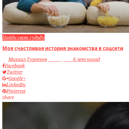
Найди свою судьбу
Моя счастливая история знакомства в соцсети
by
Михаил Тургенев
access_time
6 лет назад
Facebook
Twitter
Google+
LinkedIn
Pinterest
share