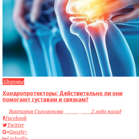
Здоровье
Хондропротекторы: Действительно ли они
помогают суставам и связкам?
by
Виктория Согомонова
access_time
2 года назад
Facebook
Twitter
Google+
LinkedIn