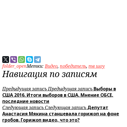
folder_open
Метки:
Видео
,
победитель
,
тв шоу
Навигация по записям
Предыдущая запись
Предыдущая запись
Выборы в
США 2016. Итоги выборов в США. Мнение ОБСЕ,
последние новости
Следующая запись
Следующая запись
Депутат
Анастасия Мякина станцевала горижоп на фоне
гробов. Горижоп видео, что это?