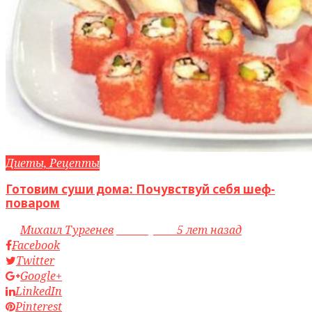
Диеты, Рецепты
Готовим суши дома: Почувствуй себя шеф-
поваром
by
Михаил Тургенев
access_time
5 лет назад
Facebook
Twitter
Google+
LinkedIn
Pinterest