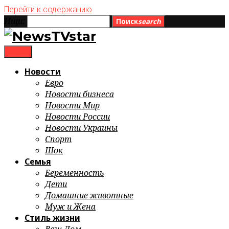
Перейти к содержанию
Ищи:
Поиск
search
menu
Новости
Евро
Новости бизнеса
Новости Мир
Новости России
Новости Украины
Спорт
Шок
Семья
Беременность
Дети
Домашние животные
Муж и Жена
Стиль жизни