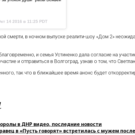
кт 14 2016 в 11:25 PDT
ной смерти, в ночном выпуске реалити-шоу «Дом 2» неожи
благовременно, и семья Устиненко дала согласие на участи
частие и отправиться в Волгоград, узнав о том, что Светла
денного, так что в ближайшее время анонс будет откоррект
м
оролы в ДНР видео, последние новости
равец в «Пусть говорят» встретилась с мужем посл