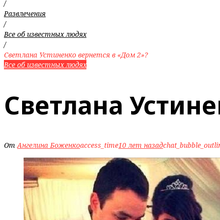
/
Развлечения
/
Все об известных людях
/
Светлана Устиненко вернется в «Дом 2»?
Все об известных людях
Светлана Устине
От
Ангелина Боженко
access_time
10 лет назад
chat_bubble_outli