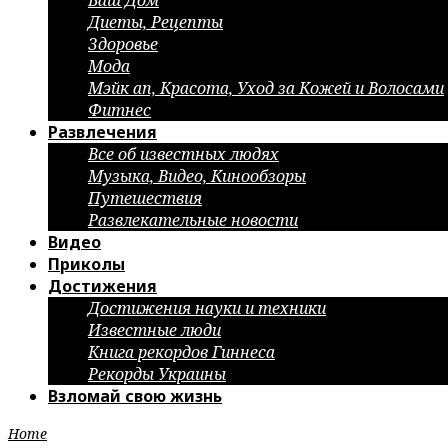
Ваш Дом
Диеты, Рецепты
Здоровье
Мода
Мэйк ап, Красота, Уход за Кожей и Волосами
Фитнес
Развлечения
Все об известных людях
Музыка, Видео, Кинообзоры
Путешествия
Развлекательные новости
Видео
Приколы
Достижения
Достижения науки и техники
Известные люди
Книга рекордов Гиннеса
Рекорды Украины
Взломай свою жизнь
Home