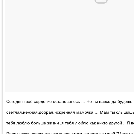
Сегодня твоё сердечко остановилось … Но ты навсегда будешь
светлая,нежная,добрая,искренняя мамочка … Мам ты слышишь
тебя люблю больше жизни ,я тебя люблю как никто другой .. Я 
Прошу всех неравнодушных прочитать вместе со мной "Молитву