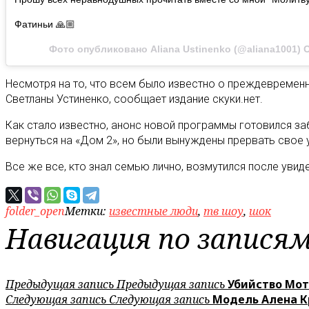
Фатиньи 🙏🏼
Фото опубликовано Aliana Ustinenko (@aliana1001)
О
Несмотря на то, что всем было известно о преждевремен
Светланы Устиненко, сообщает издание скуки.нет.
Как стало известно, анонс новой программы готовился за
вернуться на «Дом 2», но были вынуждены прервать свое у
Все же все, кто знал семью лично, возмутился после уви
folder_open
Метки:
известные люди
,
тв шоу
,
шок
Навигация по запися
Предыдущая запись
Предыдущая запись
Убийство Мот
Следующая запись
Следующая запись
Модель Алена К