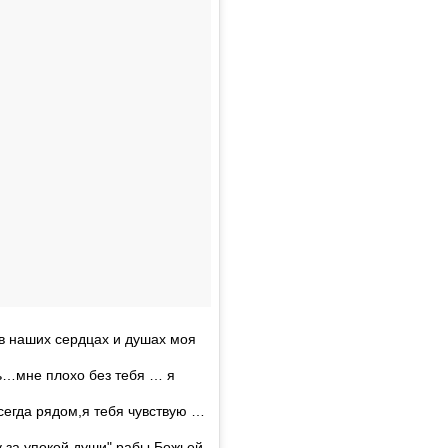
 в наших сердцах и душах моя
…мне плохо без тебя … я
всегда рядом,я тебя чувствую …
 за упокой души" рабы Божьей