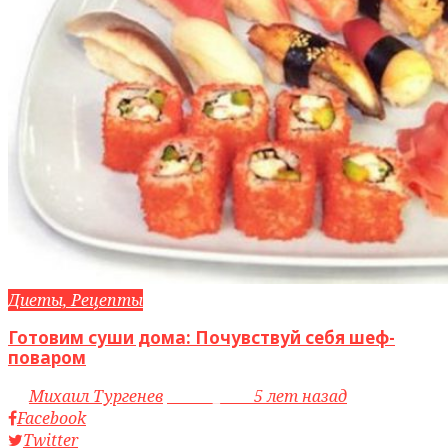
Диеты, Рецепты
Готовим суши дома: Почувствуй себя шеф-
поваром
by
Михаил Тургенев
access_time
5 лет назад
Facebook
Twitter