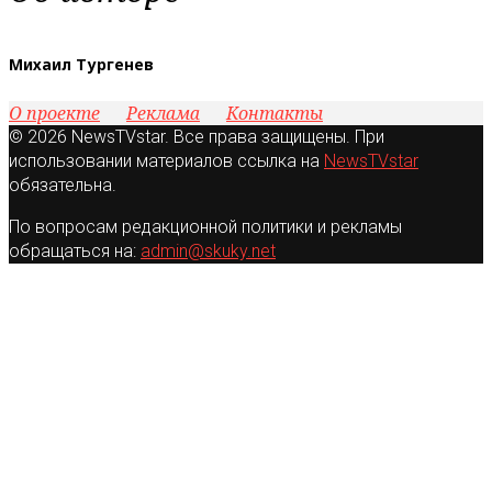
Михаил Тургенев
О проекте
Реклама
Контакты
© 2026 NewsTVstar. Все права защищены. При
использовании материалов ссылка на
NewsTVstar
обязательна.
По вопросам редакционной политики и рекламы
обращаться на:
admin@skuky.net