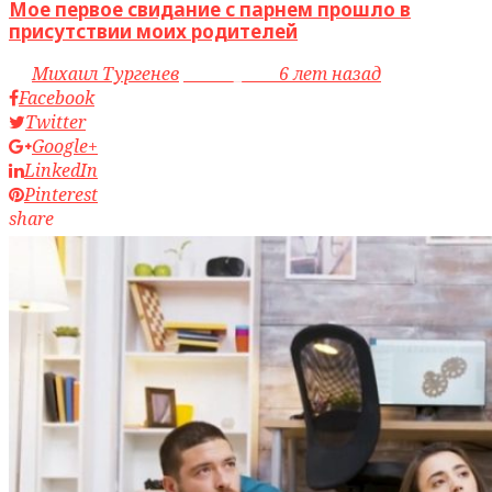
Мое первое свидание с парнем прошло в
присутствии моих родителей
by
Михаил Тургенев
access_time
6 лет назад
Facebook
Twitter
Google+
LinkedIn
Pinterest
share