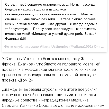
Сегодня твоё сердечко остановилось … Но ты навсегда
будешь в наших сердцах и душах моя
светлая,нежная,добрая,искренняя мамочка … Мам ты
слышишь…мне плохо без тебя … я тебя люблю больше
жизни ,я тебя люблю как никто другой .. Я всегда рядом,я
тебя чувствую … Прошу всех неравнодушных прочитать
вместе со мной «Молитву за упокой души» рабы Божьей
Фатиньи 🙏🏼
Фото опубликовано Aliana Ustinenko (@aliana1001)
Окт 14 2016 в 11:25 PDT
У Светланы Устиненко был рак мозга, как у Жанны
Фриске. Диагноз «глиобластома головного мозга» ей
поставили в московской клинике после того, как ее
срочно госпитализировали со съемочной площадки
проекта «Дом-2».
Дважды ей вырезали опухоль, но в итоге все усилия
столичных врачей оказались тщетными, также как и
народные средства и нетрадиционная медицина —
Светлана Устиненко боролась с опасным заболеванием