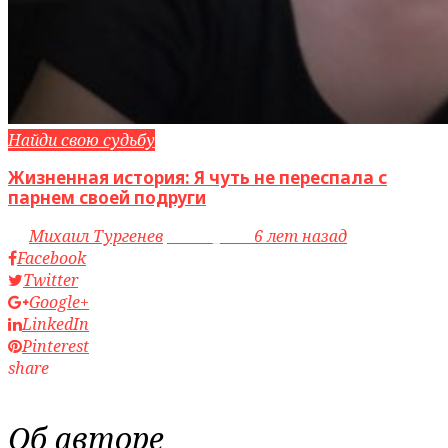
Найди свою судьбу
Жизненная история: Я чуть не переспала с
парнем своей подруги
by
Михаил Тургенев
access_time
6 лет назад
Facebook
Twitter
Google+
LinkedIn
Pinterest
share
Об авторе