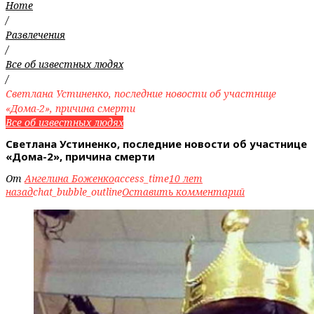
Home
/
Развлечения
/
Все об известных людях
/
Светлана Устиненко, последние новости об участнице
«Дома-2», причина смерти
Все об известных людях
Светлана Устиненко, последние новости об участнице
«Дома-2», причина смерти
От
Ангелина Боженко
access_time
10 лет
назад
chat_bubble_outline
Оставить комментарий