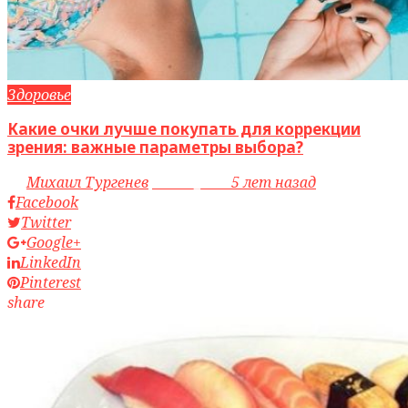
Здоровье
Какие очки лучше покупать для коррекции
зрения: важные параметры выбора?
by
Михаил Тургенев
access_time
5 лет назад
Facebook
Twitter
Google+
LinkedIn
Pinterest
share