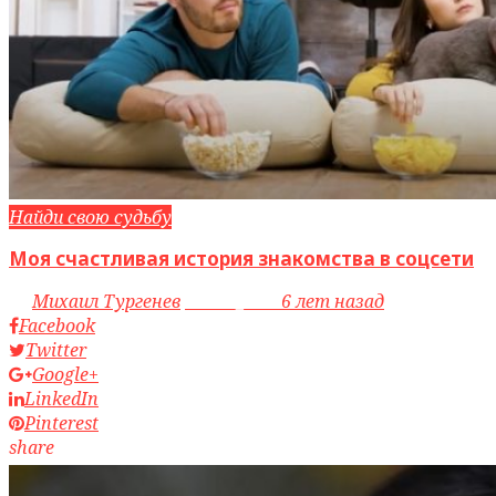
Найди свою судьбу
Моя счастливая история знакомства в соцсети
by
Михаил Тургенев
access_time
6 лет назад
Facebook
Twitter
Google+
LinkedIn
Pinterest
share