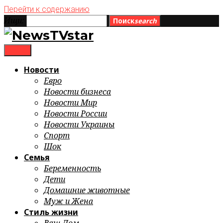
Перейти к содержанию
Ищи:
Поиск
search
menu
Новости
Евро
Новости бизнеса
Новости Мир
Новости России
Новости Украины
Спорт
Шок
Семья
Беременность
Дети
Домашние животные
Муж и Жена
Стиль жизни