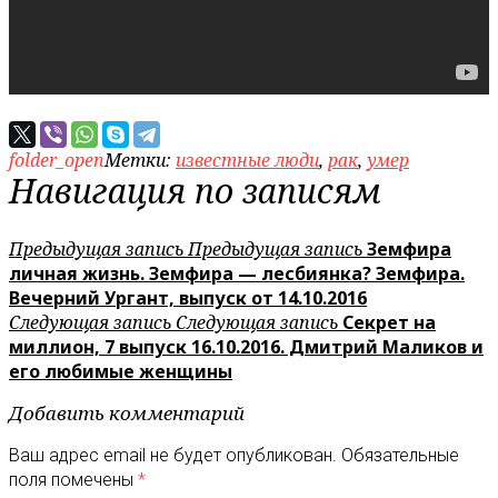
folder_open
Метки:
известные люди
,
рак
,
умер
Навигация по записям
Предыдущая запись
Предыдущая запись
Земфира
личная жизнь. Земфира — лесбиянка? Земфира.
Вечерний Ургант, выпуск от 14.10.2016
Следующая запись
Следующая запись
Секрет на
миллион, 7 выпуск 16.10.2016. Дмитрий Маликов и
его любимые женщины
Добавить комментарий
Ваш адрес email не будет опубликован.
Обязательные
поля помечены
*