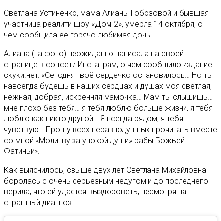
Светлана Устиненко, мама Алианы Гобозовой и бывшая
участница реалити-шоу «Дом-2», умерла 14 октября, о
чем сообщила ее горячо любимая дочь.
Алиана (на фото) неожиданно написала на своей
странице в соцсети Инстаграм, о чем сообщило издание
скуки.нет: «Сегодня твоё сердечко остановилось… Но ты
навсегда будешь в наших сердцах и душах моя светлая,
нежная, добрая, искренняя мамочка… Мам ты слышишь…
мне плохо без тебя… я тебя люблю больше жизни, я тебя
люблю как никто другой… Я всегда рядом, я тебя
чувствую… Прошу всех неравнодушных прочитать вместе
со мной «Молитву за упокой души» рабы Божьей
Фатиньи».
Как выяснилось, свыше двух лет Светлана Михайловна
боролась с очень серьезным недугом и до последнего
верила, что ей удастся выздороветь, несмотря на
страшный диагноз.