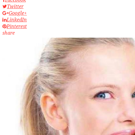
Twitter
Google+
LinkedIn
Pinterest
share