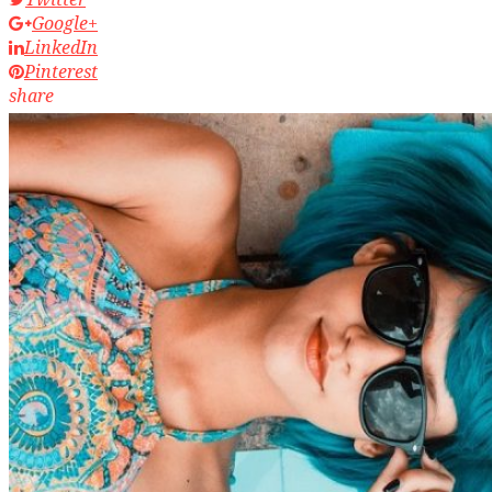
Google+
LinkedIn
Pinterest
share