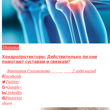
Здоровье
Хондропротекторы: Действительно ли они
помогают суставам и связкам?
by
Виктория Согомонова
access_time
2 года назад
Facebook
Twitter
Google+
LinkedIn
Pinterest
share