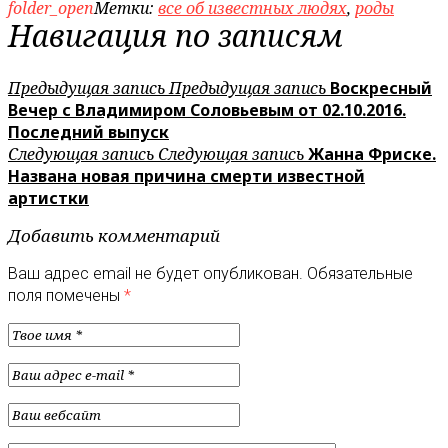
folder_open
Метки:
все об известных людях
,
роды
Навигация по записям
Предыдущая запись
Предыдущая запись
Воскресный
Вечер с Владимиром Соловьевым от 02.10.2016.
Последний выпуск
Следующая запись
Следующая запись
Жанна Фриске.
Названа новая причина смерти известной
артистки
Добавить комментарий
Ваш адрес email не будет опубликован.
Обязательные
поля помечены
*