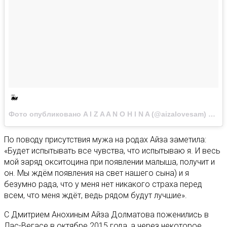
🐳
Фото опубликовано A I Z A A N O H I N A (@aizalovesam)
Окт 3
По поводу присутствия мужа на родах Айза заметила:
«Будет испытывать все чувства, что испытываю я. И весь
мой заряд окситоцина при появлении малыша, получит и
он. Мы ждём появления на свет нашего сына) и я
безумно рада, что у меня нет никакого страха перед
всем, что меня ждёт, ведь рядом будут лучшие».
С Дмитрием Анохиным Айза Долматова поженились в
Лас-Вегасе в октябре 2015 года, а через некоторое