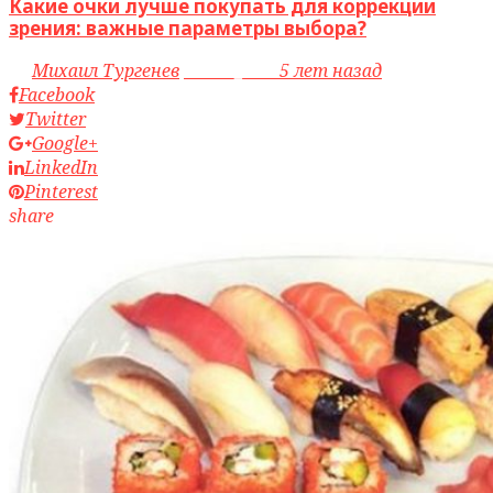
Какие очки лучше покупать для коррекции
зрения: важные параметры выбора?
by
Михаил Тургенев
access_time
5 лет назад
Facebook
Twitter
Google+
LinkedIn
Pinterest
share