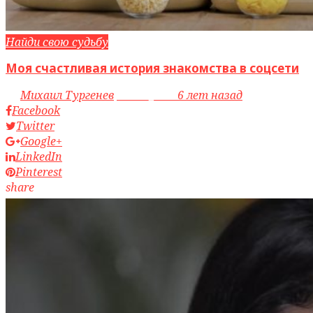
Найди свою судьбу
Моя счастливая история знакомства в соцсети
by
Михаил Тургенев
access_time
6 лет назад
Facebook
Twitter
Google+
LinkedIn
Pinterest
share