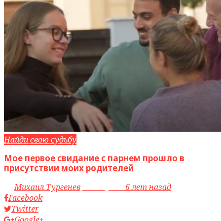
Найди свою судьбу
Мое первое свидание с парнем прошло в
присутствии моих родителей
by
Михаил Тургенев
access_time
6 лет назад
Facebook
Twitter
Google+