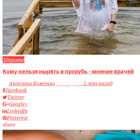
Здоровье
Кому нельзя нырять в прорубь - мнение врачей
by
Ангелина Боженко
access_time
5 лет назад
Facebook
Twitter
Google+
LinkedIn
Pinterest
share