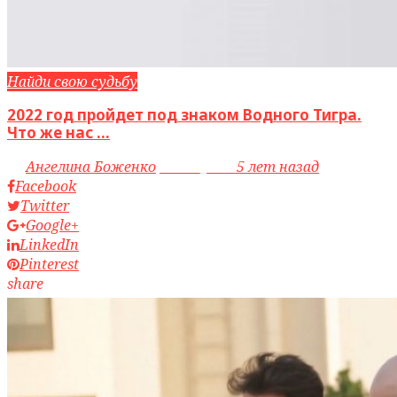
Найди свою судьбу
2022 год пройдет под знаком Водного Тигра.
Что же нас ...
by
Ангелина Боженко
access_time
5 лет назад
Facebook
Twitter
Google+
LinkedIn
Pinterest
share