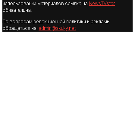
использовании материалов ссылка на
NewsTVstar
обязательна.
По вопросам редакционной политики и рекламы
обращаться на:
admin@skuky.net