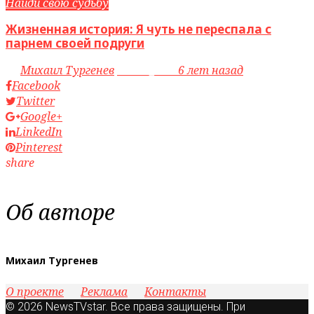
Найди свою судьбу
Жизненная история: Я чуть не переспала с
парнем своей подруги
by
Михаил Тургенев
access_time
6 лет назад
Facebook
Twitter
Google+
LinkedIn
Pinterest
share
Об авторе
Михаил Тургенев
О проекте
Реклама
Контакты
© 2026 NewsTVstar. Все права защищены. При