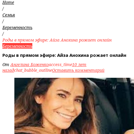
Home
/
Семья
/
Беременность
/
Роды в прямом эфире: Айза Анохина рожает онлайн
Беременность
Роды в прямом эфире: Айза Анохина рожает онлайн
От
Ангелина Боженко
access_time
10 лет
назад
chat_bubble_outline
Оставить комментарий