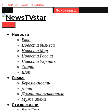
Перейти к содержанию
Ищи:
Поиск
search
menu
Новости
Евро
Новости бизнеса
Новости Мир
Новости России
Новости Украины
Спорт
Шок
Семья
Беременность
Дети
Домашние животные
Муж и Жена
Стиль жизни