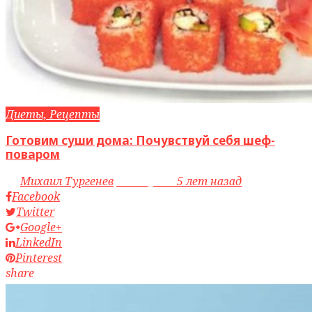
Диеты, Рецепты
Готовим суши дома: Почувствуй себя шеф-
поваром
by
Михаил Тургенев
access_time
5 лет назад
Facebook
Twitter
Google+
LinkedIn
Pinterest
share