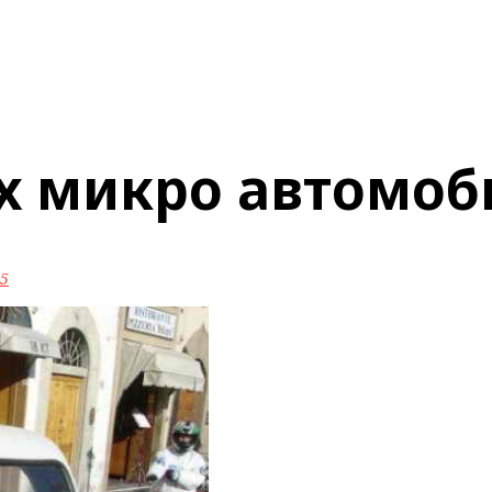
х микро автомоб
5