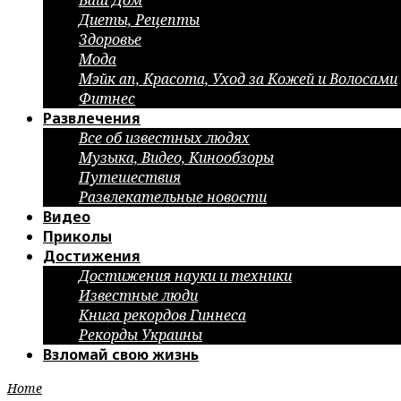
Ваш Дом
Диеты, Рецепты
Здоровье
Мода
Мэйк ап, Красота, Уход за Кожей и Волосами
Фитнес
Развлечения
Все об известных людях
Музыка, Видео, Кинообзоры
Путешествия
Развлекательные новости
Видео
Приколы
Достижения
Достижения науки и техники
Известные люди
Книга рекордов Гиннеса
Рекорды Украины
Взломай свою жизнь
Home