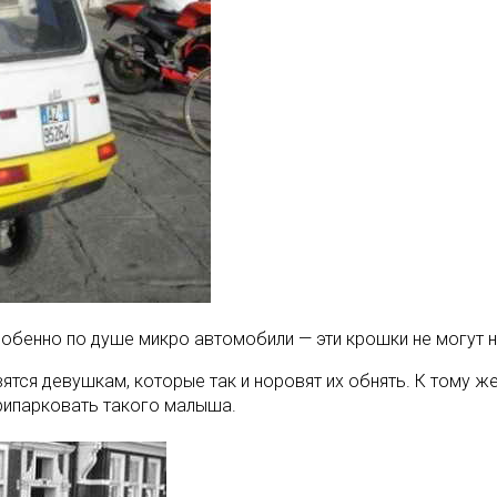
собенно по душе микро автомобили — эти крошки не могут н
вятся девушкам, которые так и норовят их обнять. К тому 
припарковать такого малыша.