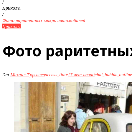
/
Приколы
/
Фото раритетных микро автомобилей
Приколы
Фото раритетны
От
Михаил Тургенев
access_time
17 лет назад
chat_bubble_outline