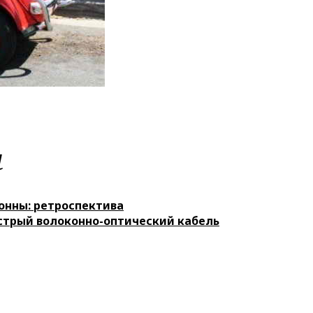
м
нны: ретроспектива
стрый волоконно-оптический кабель