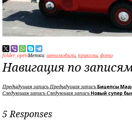
folder_open
Метки:
автомобили
,
приколы
,
фото
Навигация по запися
Предыдущая запись
Предыдущая запись
Бицепсы Мадо
Следующая запись
Следующая запись
Новый супер бы
5 Responses