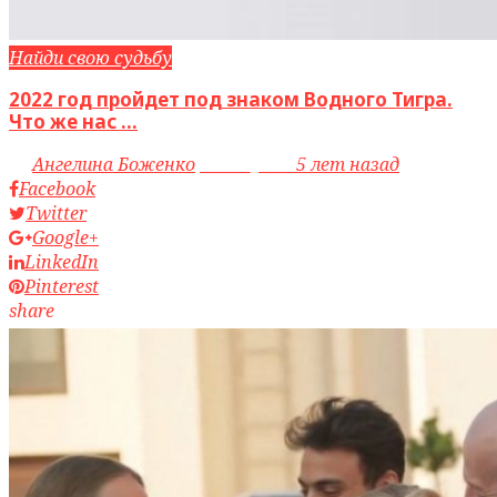
Найди свою судьбу
2022 год пройдет под знаком Водного Тигра.
Что же нас ...
by
Ангелина Боженко
access_time
5 лет назад
Facebook
Twitter
Google+
LinkedIn
Pinterest
share