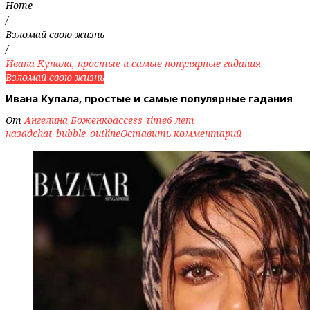
Home
/
Взломай свою жизнь
/
Ивана Купала, простые и самые популярные гадания
Взломай свою жизнь
Ивана Купала, простые и самые популярные гадания
От
Ангелина Боженко
access_time
6 лет
назад
chat_bubble_outline
Оставить комментарий