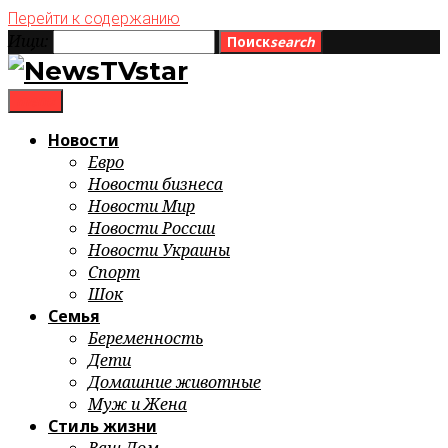
Перейти к содержанию
Ищи:
Поиск
search
menu
Новости
Евро
Новости бизнеса
Новости Мир
Новости России
Новости Украины
Спорт
Шок
Семья
Беременность
Дети
Домашние животные
Муж и Жена
Стиль жизни