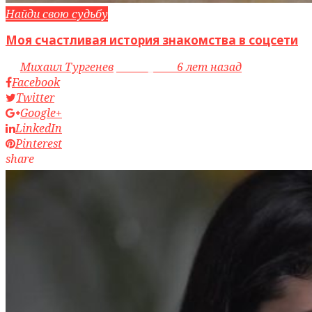
Найди свою судьбу
Моя счастливая история знакомства в соцсети
by
Михаил Тургенев
access_time
6 лет назад
Facebook
Twitter
Google+
LinkedIn
Pinterest
share