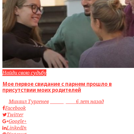
Найди свою судьбу
Мое первое свидание с парнем прошло в
присутствии моих родителей
by
Михаил Тургенев
access_time
6 лет назад
Facebook
Twitter
Google+
LinkedIn