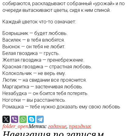
собираются, раскладывают собранный «урожай» и по
очереди вытаскивают цветы, сидя к ним спиной.
Каждый цветок что-то означает:
Боярышник — будет любовь.
Василек — в тебя влюбятся.
Вьюнок — он тебя не любит.
Белая гвоздика — грусть.
Желтая гвоздика — пренебрежение.
Красная гвоздика — страстная любовь.
Колокольчик — не верь ему.
Лютик — на свидании все прояснится.
Маргаритка — застенчивая любовь.
Незабудка — он боится тебя потерять.
Ноготки — вы расстанетесь.
Ромашка — тебе нужно доказать ему свою любовь
folder_open
Метки:
гадание
,
праздник
Навигация по записям