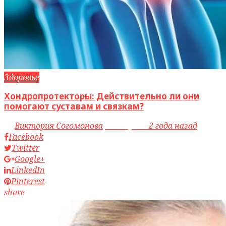
Здоровье
Хондропротекторы: Действительно ли они
помогают суставам и связкам?
by
Виктория Согомонова
access_time
2 года назад
Facebook
Twitter
Google+
LinkedIn
Pinterest
share