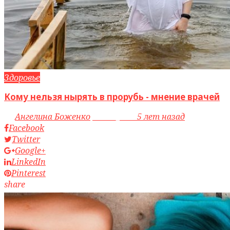
Здоровье
Кому нельзя нырять в прорубь - мнение врачей
by
Ангелина Боженко
access_time
5 лет назад
Facebook
Twitter
Google+
LinkedIn
Pinterest
share