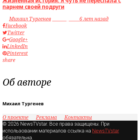
Жизненная история: Я чуть не переспала с
парнем своей подруги
by
Михаил Тургенев
access_time
6 лет назад
Facebook
Twitter
Google+
LinkedIn
Pinterest
share
Об авторе
Михаил Тургенев
О проекте
Реклама
Контакты
© 2026 NewsTVstar. Все права защищены. При
использовании материалов ссылка на
NewsTVstar
обязательна.