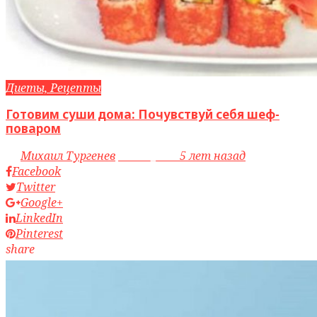
Диеты, Рецепты
Готовим суши дома: Почувствуй себя шеф-
поваром
by
Михаил Тургенев
access_time
5 лет назад
Facebook
Twitter
Google+
LinkedIn
Pinterest
share