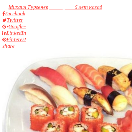
by
Михаил Тургенев
access_time
5 лет назад
Facebook
Twitter
Google+
LinkedIn
Pinterest
share