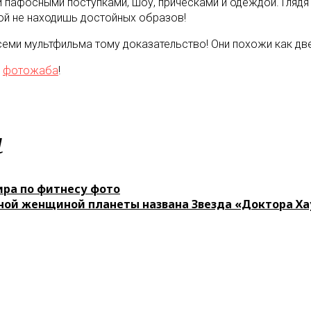
 пафосными поступками, шоу, прическами и одеждой. Глядя 
рой не находишь достойных образов!
еми мультфильма тому доказательство! Они похожи как две 
и
фотожаба
!
м
ра по фитнесу фото
ной женщиной планеты названа Звезда «Доктора Ха