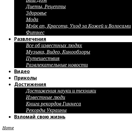
Ваш Дом
Диеты, Рецепты
Здоровье
Мода
Мэйк ап, Красота, Уход за Кожей и Волосами
Фитнес
Развлечения
Все об известных людях
Музыка, Видео, Кинообзоры
Путешествия
Развлекательные новости
Видео
Приколы
Достижения
Достижения науки и техники
Известные люди
Книга рекордов Гиннеса
Рекорды Украины
Взломай свою жизнь
Home