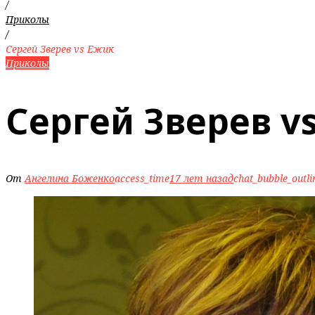
/
Приколы
/
Сергей Зверев vs Ежик
Приколы
Сергей Зверев v
От
Ангелина Боженко
access_time
17 лет назад
chat_bubble_outli