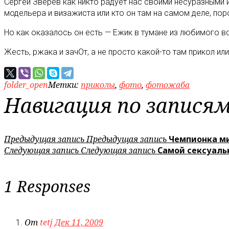
Сергей Зверев как никто радует нас своими несуразными и
модельера и визажиста или кто он там на самом деле, по
Но как оказалось он есть — Ежик в тумане из любимого вс
Жесть, ржака и зачОт, а не просто какой-то там прикол ил
folder_open
Метки:
приколы
,
фото
,
фотожаба
Навигация по запися
Предыдущая запись
Предыдущая запись
Чемпионка ми
Следующая запись
Следующая запись
Самой сексуаль
1 Responses
От
tetj
Дек 11, 2009