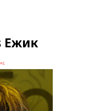
s Ежик
ne
1