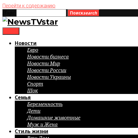
Перейти к содержанию
Ищи:
Поиск
search
menu
Новости
Евро
Новости бизнеса
Новости Мир
Новости России
Новости Украины
Спорт
Шок
Семья
Беременность
Дети
Домашние животные
Муж и Жена
Стиль жизни