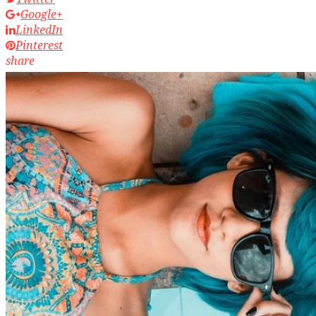
Google+
LinkedIn
Pinterest
share