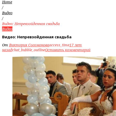
Home
/
Видео
/
Видео: Непревзойденная свадьба
Видео
Видео: Непревзойденная свадьба
От
Виктория Согомонова
access_time
17 лет
назад
chat_bubble_outline
Оставить комментарий