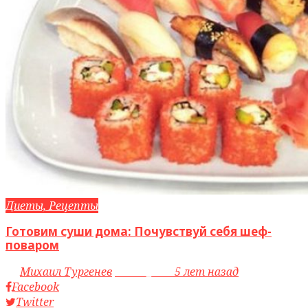
Диеты, Рецепты
Готовим суши дома: Почувствуй себя шеф-
поваром
by
Михаил Тургенев
access_time
5 лет назад
Facebook
Twitter