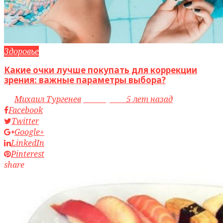
Здоровье
Какие очки лучше покупать для коррекции
зрения: важные параметры выбора?
by
Михаил Тургенев
access_time
5 лет назад
Facebook
Twitter
Google+
LinkedIn
Pinterest
share