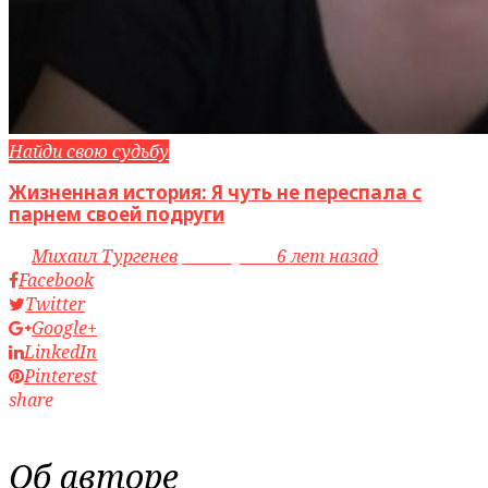
Найди свою судьбу
Жизненная история: Я чуть не переспала с
парнем своей подруги
by
Михаил Тургенев
access_time
6 лет назад
Facebook
Twitter
Google+
LinkedIn
Pinterest
share
Об авторе