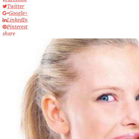
Twitter
Google+
LinkedIn
Pinterest
share