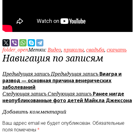
folder_open
Метки:
Видео
,
приколы
,
свадьба
,
скачать
Навигация по записям
Предыдущая запись
Предыдущая запись
Виагра и
развод — основная причина венерических
заболеваний
Следующая запись
Следующая запись
Ранее нигде
неопубликованные фото детей Майкла Джексона
Добавить комментарий
Ваш адрес email не будет опубликован.
Обязательные
поля помечены
*