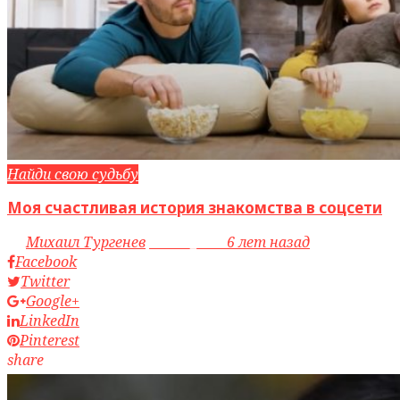
Найди свою судьбу
Моя счастливая история знакомства в соцсети
by
Михаил Тургенев
access_time
6 лет назад
Facebook
Twitter
Google+
LinkedIn
Pinterest
share