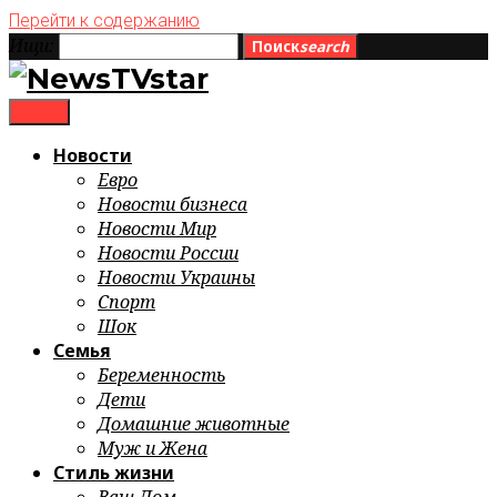
Перейти к содержанию
Ищи:
Поиск
search
menu
Новости
Евро
Новости бизнеса
Новости Мир
Новости России
Новости Украины
Спорт
Шок
Семья
Беременность
Дети
Домашние животные
Муж и Жена
Стиль жизни