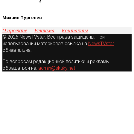
Михаил Тургенев
О проекте
Реклама
Контакты
© 2026 NewsTVstar. Все права защищены. При
использовании материалов ссылка на
NewsTVstar
обязательна.
По вопросам редакционной политики и рекламы
обращаться на:
admin@skuky.net