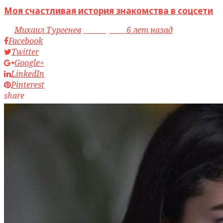
Моя счастливая история знакомства в соцсети
by
Михаил Тургенев
access_time
6 лет назад
Facebook
Twitter
Google+
LinkedIn
Pinterest
share