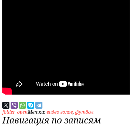
folder_open
Метки:
видео голов
,
футбол
Навигация по записям