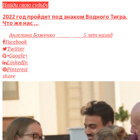
Найди свою судьбу
2022 год пройдет под знаком Водного Тигра.
Что же нас ...
by
Ангелина Боженко
access_time
5 лет назад
Facebook
Twitter
Google+
LinkedIn
Pinterest
share