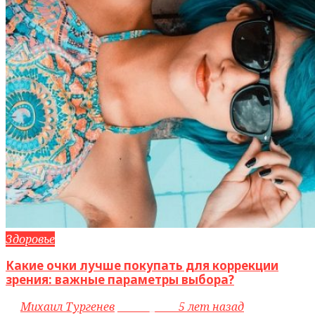
Здоровье
Какие очки лучше покупать для коррекции
зрения: важные параметры выбора?
by
Михаил Тургенев
access_time
5 лет назад