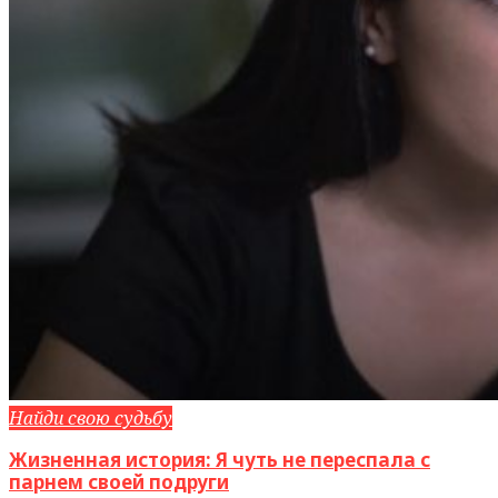
Найди свою судьбу
Жизненная история: Я чуть не переспала с
парнем своей подруги