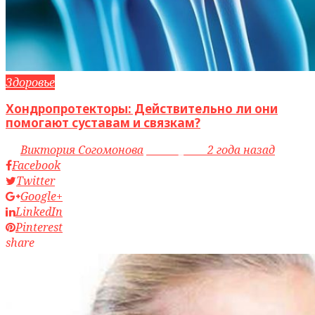
Здоровье
Хондропротекторы: Действительно ли они
помогают суставам и связкам?
by
Виктория Согомонова
access_time
2 года назад
Facebook
Twitter
Google+
LinkedIn
Pinterest
share