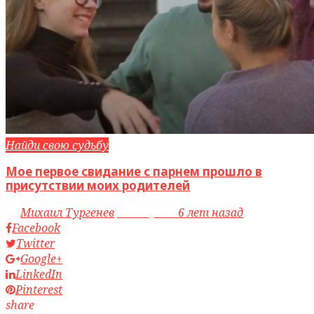
Найди свою судьбу
Мое первое свидание с парнем прошло в
присутствии моих родителей
by
Михаил Тургенев
access_time
6 лет назад
Facebook
Twitter
Google+
LinkedIn
Pinterest
share