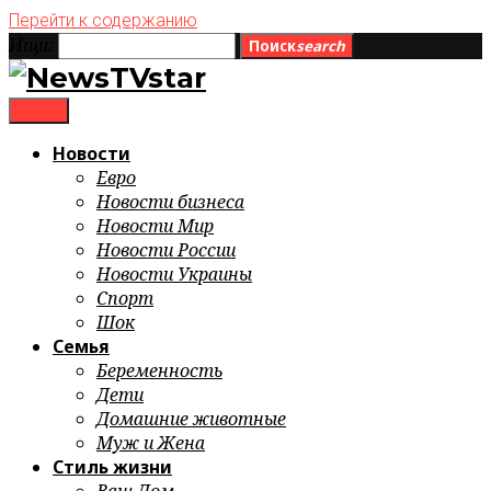
Перейти к содержанию
Ищи:
Поиск
search
menu
Новости
Евро
Новости бизнеса
Новости Мир
Новости России
Новости Украины
Спорт
Шок
Семья
Беременность
Дети
Домашние животные
Муж и Жена
Стиль жизни