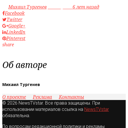
by
Михаил Тургенев
access_time
6 лет назад
Facebook
Twitter
Google+
LinkedIn
Pinterest
share
Об авторе
Михаил Тургенев
О проекте
Реклама
Контакты
© 2026 NewsTVstar. Все права защищены. При
использовании материалов ссылка на
NewsTVstar
обязательна.
По вопросам редакционной политики и рекламы