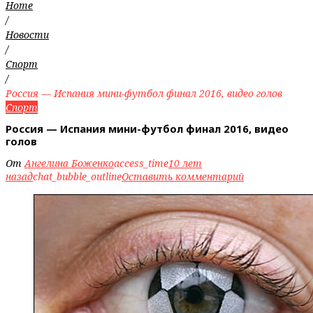
Home
/
Новости
/
Спорт
/
Россия — Испания мини-футбол финал 2016, видео голов
Спорт
Россия — Испания мини-футбол финал 2016, видео
голов
От
Ангелина Боженко
access_time
10 лет
назад
chat_bubble_outline
Оставить комментарий