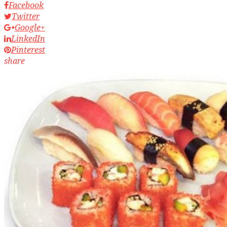
Facebook
Twitter
Google+
LinkedIn
Pinterest
share