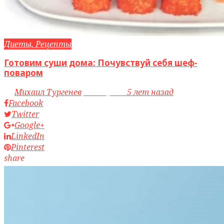
Диеты, Рецепты
Готовим суши дома: Почувствуй себя шеф-
поваром
by
Михаил Тургенев
access_time
5 лет назад
Facebook
Twitter
Google+
LinkedIn
Pinterest
share