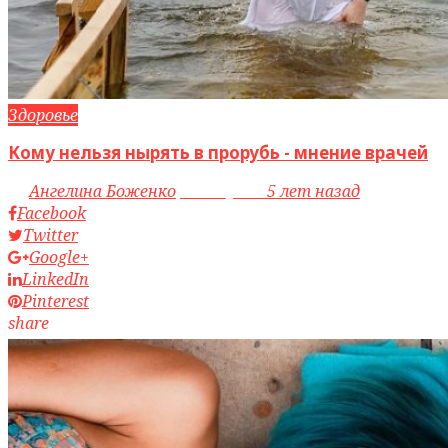
Здоровье
Кому нельзя нырять в прорубь - мнение врачей
by
Ангелина Боженко
access_time
5 лет назад
Facebook
Twitter
Google+
LinkedIn
Pinterest
share