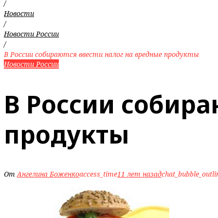
/
Новости
/
Новости России
/
В России собираются ввести налог на вредные продукты
Новости России
В России собира
продукты
От
Ангелина Боженко
access_time
11 лет назад
chat_bubble_outli