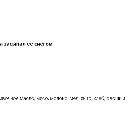
ра засыпал ее снегом
вочное масло, мясо, молоко, мёд, яйцо, хлеб, овощи и