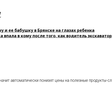
м
у и ее бабушку в Брянске на глазах ребенка
а впала в кому после того, как водитель экскавато
ачит автоматически понизят цены на полезные продукты-сли