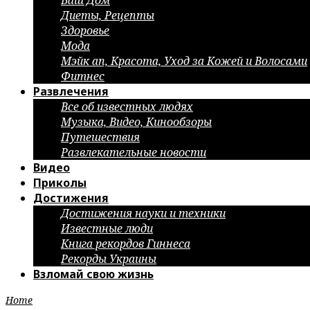
Ваш Дом
Диеты, Рецепты
Здоровье
Мода
Мэйк ап, Красота, Уход за Кожей и Волосами
Фитнес
Развлечения
Все об известных людях
Музыка, Видео, Кинообзоры
Путешествия
Развлекательные новости
Видео
Приколы
Достижения
Достижения науки и техники
Известные люди
Книга рекордов Гиннеса
Рекорды Украины
Взломай свою жизнь
Home