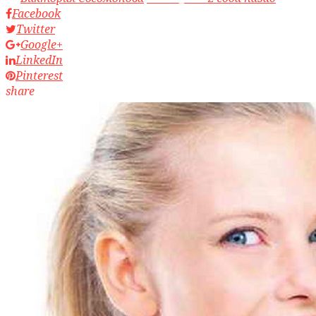
Facebook
Twitter
Google+
LinkedIn
Pinterest
share