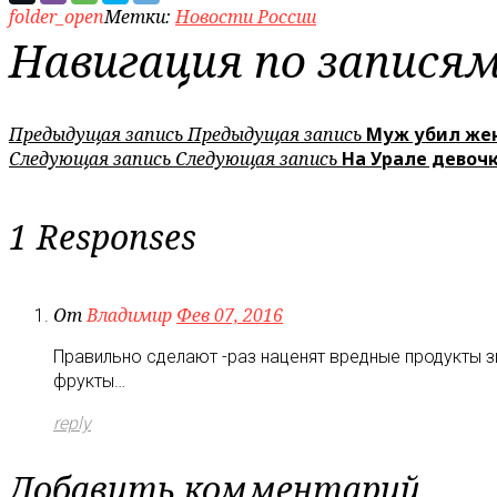
folder_open
Метки:
Новости России
Навигация по запися
Предыдущая запись
Предыдущая запись
Муж убил жен
Следующая запись
Следующая запись
На Урале девочк
1 Responses
От
Владимир
Фев 07, 2016
Правильно сделают -раз наценят вредные продукты зн
фрукты…
reply
Добавить комментарий