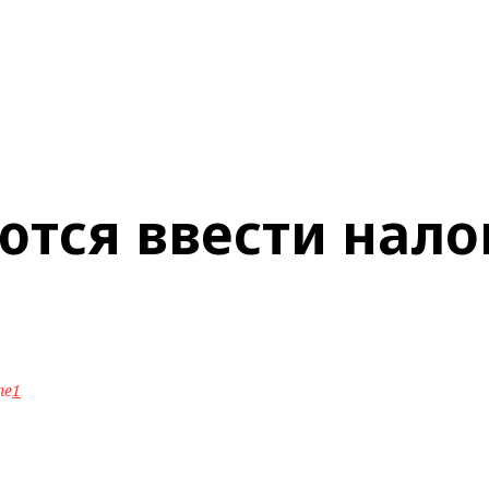
ются ввести нало
ne
1