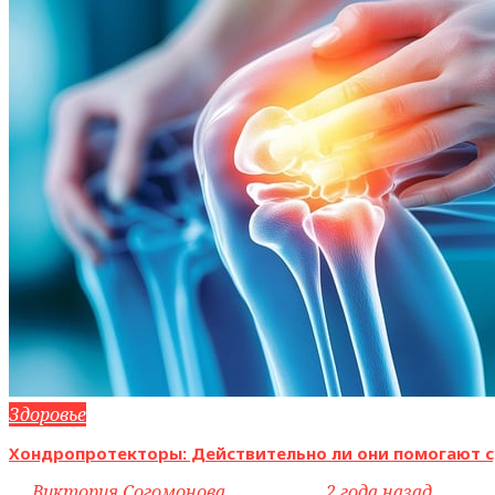
Здоровье
Хондропротекторы: Действительно ли они помогают с
by
Виктория Согомонова
access_time
2 года назад