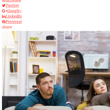
Twitter
Google+
LinkedIn
Pinterest
share