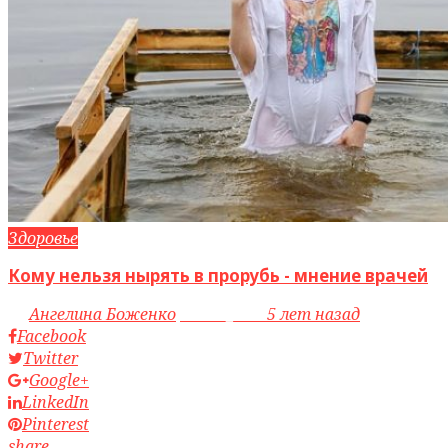
Здоровье
Кому нельзя нырять в прорубь - мнение врачей
by
Ангелина Боженко
access_time
5 лет назад
Facebook
Twitter
Google+
LinkedIn
Pinterest
share