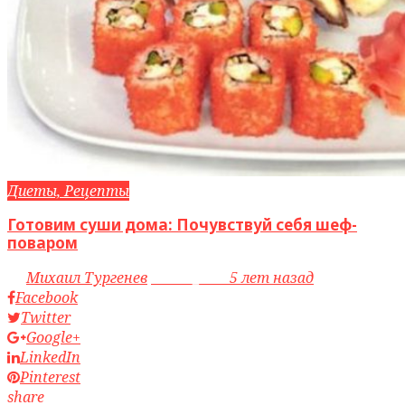
Диеты, Рецепты
Готовим суши дома: Почувствуй себя шеф-
поваром
by
Михаил Тургенев
access_time
5 лет назад
Facebook
Twitter
Google+
LinkedIn
Pinterest
share