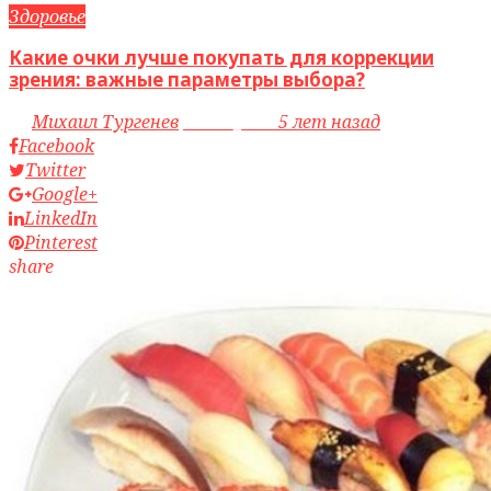
Здоровье
Какие очки лучше покупать для коррекции
зрения: важные параметры выбора?
by
Михаил Тургенев
access_time
5 лет назад
Facebook
Twitter
Google+
LinkedIn
Pinterest
share