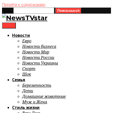
Перейти к содержанию
Ищи:
Поиск
search
menu
Новости
Евро
Новости бизнеса
Новости Мир
Новости России
Новости Украины
Спорт
Шок
Семья
Беременность
Дети
Домашние животные
Муж и Жена
Стиль жизни