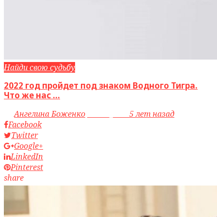
Найди свою судьбу
2022 год пройдет под знаком Водного Тигра.
Что же нас ...
by
Ангелина Боженко
access_time
5 лет назад
Facebook
Twitter
Google+
LinkedIn
Pinterest
share