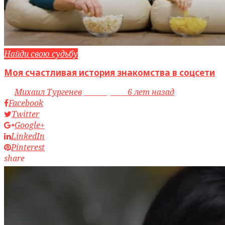
Найди свою судьбу
Моя счастливая история знакомства в соцсети
by
Михаил Тургенев
access_time
6 лет назад
Facebook
Twitter
Google+
LinkedIn
Pinterest
share