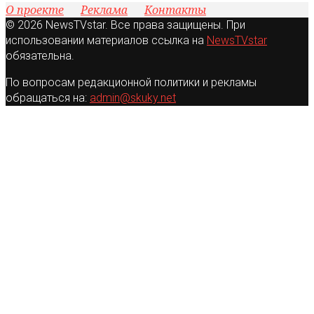
О проекте
Реклама
Контакты
© 2026 NewsTVstar. Все права защищены. При
использовании материалов ссылка на
NewsTVstar
обязательна.
По вопросам редакционной политики и рекламы
обращаться на:
admin@skuky.net