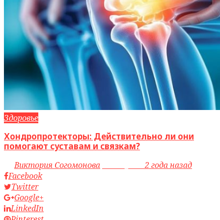
Здоровье
Хондропротекторы: Действительно ли они
помогают суставам и связкам?
by
Виктория Согомонова
access_time
2 года назад
Facebook
Twitter
Google+
LinkedIn
Pinterest