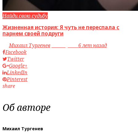
Найди свою судьбу
Жизненная история: Я чуть не переспала с
парнем своей подруги
by
Михаил Тургенев
access_time
6 лет назад
Facebook
Twitter
Google+
LinkedIn
Pinterest
share
Об авторе
Михаил Тургенев