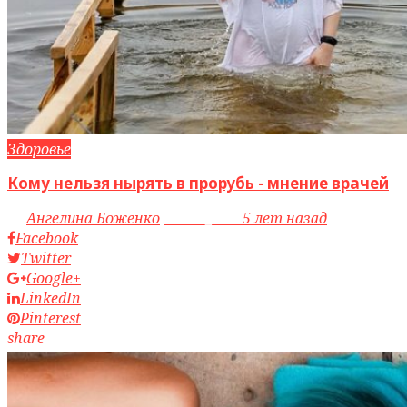
Здоровье
Кому нельзя нырять в прорубь - мнение врачей
by
Ангелина Боженко
access_time
5 лет назад
Facebook
Twitter
Google+
LinkedIn
Pinterest
share