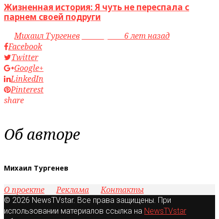
Жизненная история: Я чуть не переспала с
парнем своей подруги
by
Михаил Тургенев
access_time
6 лет назад
Facebook
Twitter
Google+
LinkedIn
Pinterest
share
Об авторе
Михаил Тургенев
О проекте
Реклама
Контакты
© 2026 NewsTVstar. Все права защищены. При
использовании материалов ссылка на
NewsTVstar