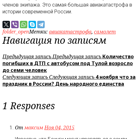
членов экипажа. Это самая большая авиакатастрофа в
истории современной России.
folder_open
Метки:
авиакатастрофа
,
самолет
Навигация по записям
Предыдущая запись
Предыдущая запись
Количество
погибших в ДТП с автобусом под Тулой возросло
до семи человек
Следующая запись
Следующая запись
4 ноября что за
праздник в России? День народного единства
1 Responses
От
максим
Ноя 04, 2015