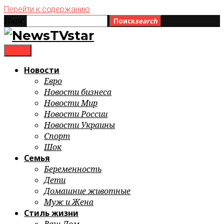
Перейти к содержанию
Ищи:
Поиск
search
menu
Новости
Евро
Новости бизнеса
Новости Мир
Новости России
Новости Украины
Спорт
Шок
Семья
Беременность
Дети
Домашние животные
Муж и Жена
Стиль жизни