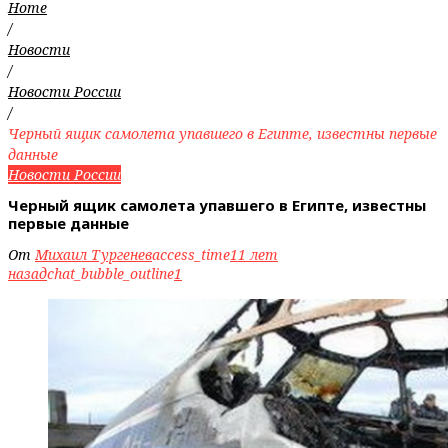
Home
/
Новости
/
Новости России
/
Черный ящик самолета упавшего в Египте, известны первые
данные
Новости России
Черный ящик самолета упавшего в Египте, известны
первые данные
От
Михаил Тургенев
access_time
11 лет
назад
chat_bubble_outline
1