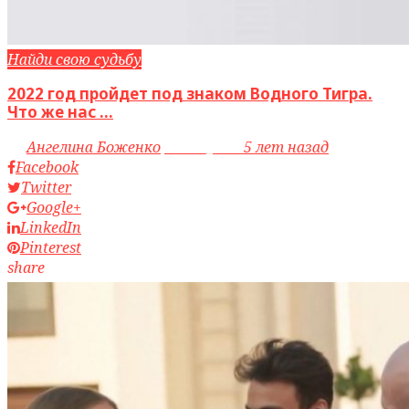
Найди свою судьбу
2022 год пройдет под знаком Водного Тигра.
Что же нас ...
by
Ангелина Боженко
access_time
5 лет назад
Facebook
Twitter
Google+
LinkedIn
Pinterest
share