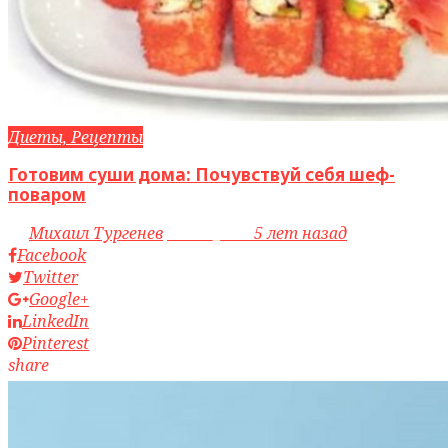
Диеты, Рецепты
Готовим суши дома: Почувствуй себя шеф-
поваром
by
Михаил Тургенев
access_time
5 лет назад
Facebook
Twitter
Google+
LinkedIn
Pinterest
share