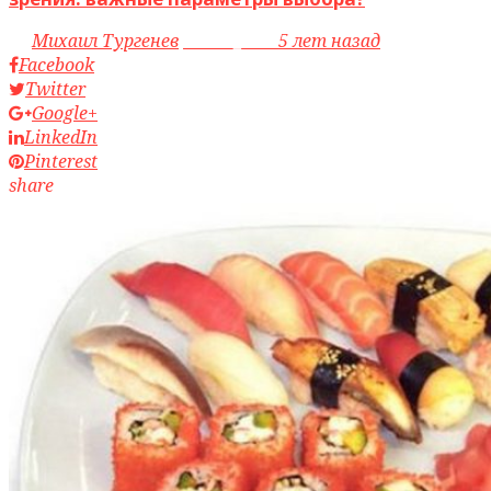
by
Михаил Тургенев
access_time
5 лет назад
Facebook
Twitter
Google+
LinkedIn
Pinterest
share