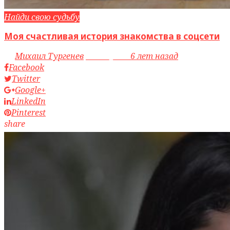
Найди свою судьбу
Моя счастливая история знакомства в соцсети
by
Михаил Тургенев
access_time
6 лет назад
Facebook
Twitter
Google+
LinkedIn
Pinterest
share