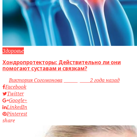
Здоровье
Хондропротекторы: Действительно ли они
помогают суставам и связкам?
by
Виктория Согомонова
access_time
2 года назад
Facebook
Twitter
Google+
LinkedIn
Pinterest
share