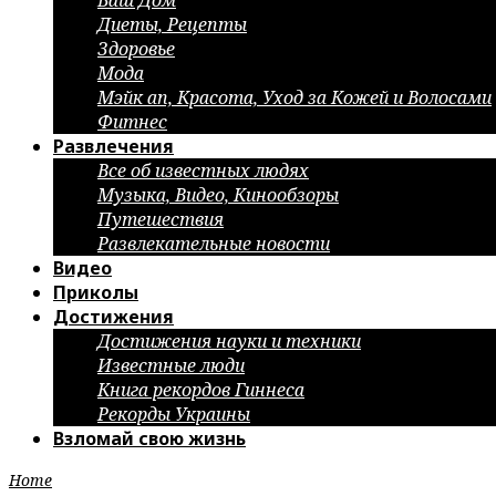
Ваш Дом
Диеты, Рецепты
Здоровье
Мода
Мэйк ап, Красота, Уход за Кожей и Волосами
Фитнес
Развлечения
Все об известных людях
Музыка, Видео, Кинообзоры
Путешествия
Развлекательные новости
Видео
Приколы
Достижения
Достижения науки и техники
Известные люди
Книга рекордов Гиннеса
Рекорды Украины
Взломай свою жизнь
Home