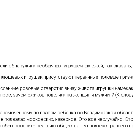
тели обнаружили необычных игрушечных ежей, так сказать,
у плюшевых игрушек присутствуют первичные половые призн
ысленные розовые отверстия внизу живота игрушки намека
прос, зачем ежиков поделили на женщин и мужчин? (К слову
лномоченному по правам ребенка во Владимирской области
т в подвалах московских, наверное. Это все неслучайно. Эт
тобы проверить реакцию общества. Тут подтекст раннего по