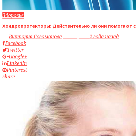
Здоровье
Хондропротекторы: Действительно ли они помогают с
by
Виктория Согомонова
access_time
2 года назад
Facebook
Twitter
Google+
LinkedIn
Pinterest
share