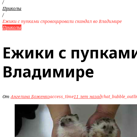
/
Приколы
/
Ежики с пупками спровоцировали скандал во Владимире
Приколы
Ежики с пупкам
Владимире
От
Ангелина Боженко
access_time
11 лет назад
chat_bubble_outli