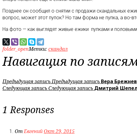
Позднее он сообщил о снятии с продажи скандальных ежико
вопрос, может этот пупок? Но там форма не пупка, а во-вт
На фото — как выглядят живые ежики пупками и половыми
folder_open
Метки:
скандал
Навигация по запися
Предыдущая запись
Предыдущая запись
Вера Брежнев
Следующая запись
Следующая запись
Дмитрий Шепеле
1 Responses
От
Евгений
Окт 29, 2015