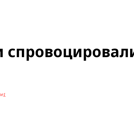
и спровоцировали
ne
1