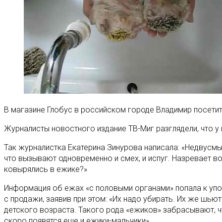
В магазине Глобус в российском городе Владимир посети
Журналисты новостного издание ТВ-Миг разглядели, что 
Так журналистка Екатерина Зинурова написала: «Недвусм
что вызывают одновременно и смех, и испуг. Назревает во
ковырялись в ежике?»
Информация об ежах «с половыми органами» попала к упо
с продажи, заявив при этом: «Их надо убирать. Их же шью
детского возраста. Такого рода «ежиков» забрасывают, ч
скоро появятся еще и ежики-мальчики».