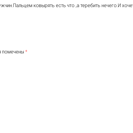
чин.Пальцем ковырять есть что ,а теребить нечего.И хочет
я помечены
*