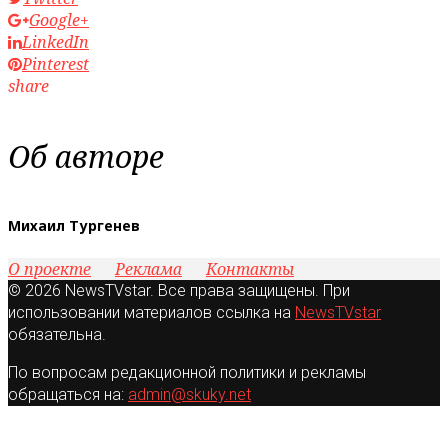
Google+
LinkedIn
Pinterest
share
Об авторе
Михаил Тургенев
О проекте
Реклама
Контакты
© 2026 NewsTVstar. Все права защищены. При
использовании материалов ссылка на
NewsTVstar
обязательна.
По вопросам редакционной политики и рекламы
обращаться на:
admin@skuky.net