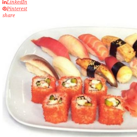
LinkedIn
Pinterest
share