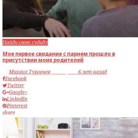
Найди свою судьбу
Мое первое свидание с парнем прошло в
присутствии моих родителей
by
Михаил Тургенев
access_time
6 лет назад
Facebook
Twitter
Google+
LinkedIn
Pinterest
share