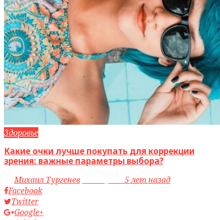
Здоровье
Какие очки лучше покупать для коррекции
зрения: важные параметры выбора?
by
Михаил Тургенев
access_time
5 лет назад
Facebook
Twitter
Google+