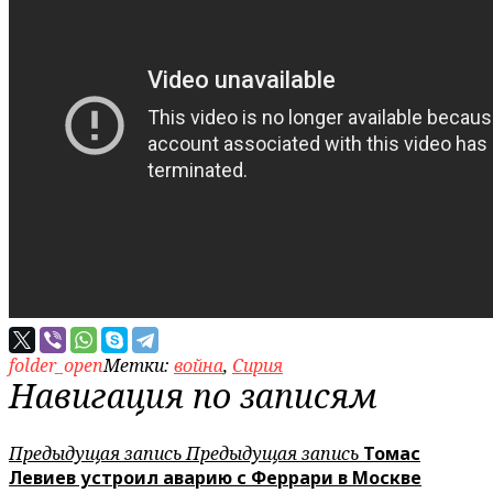
folder_open
Метки:
война
,
Сирия
Навигация по записям
Предыдущая запись
Предыдущая запись
Томас
Левиев устроил аварию с Феррари в Москве