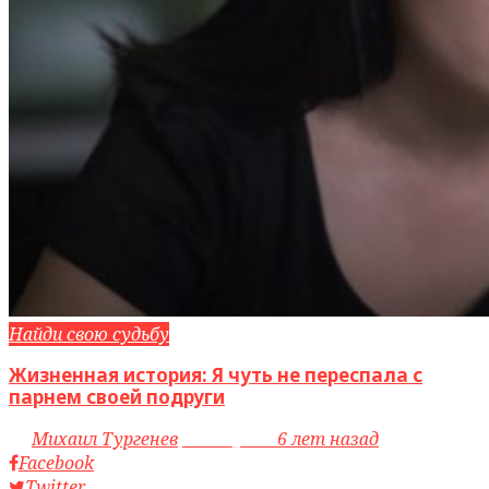
Найди свою судьбу
Жизненная история: Я чуть не переспала с
парнем своей подруги
by
Михаил Тургенев
access_time
6 лет назад
Facebook
Twitter