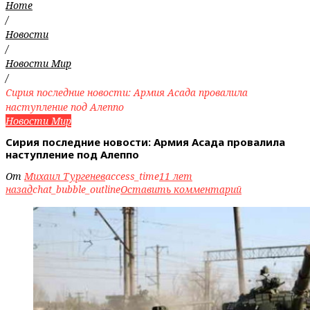
Home
/
Новости
/
Новости Мир
/
Сирия последние новости: Армия Асада провалила
наступление под Алеппо
Новости Мир
Сирия последние новости: Армия Асада провалила
наступление под Алеппо
От
Михаил Тургенев
access_time
11 лет
назад
chat_bubble_outline
Оставить комментарий