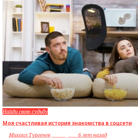
Найди свою судьбу
Моя счастливая история знакомства в соцсети
by
Михаил Тургенев
access_time
6 лет назад