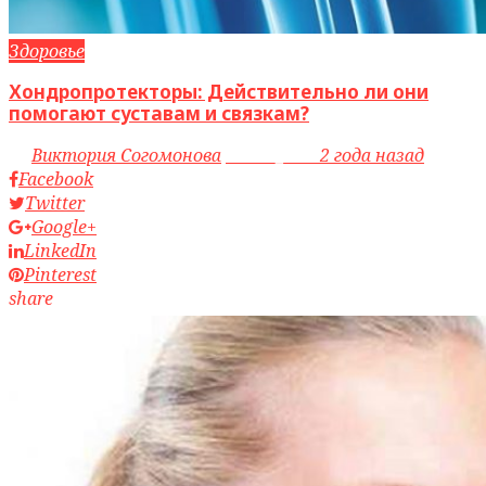
Здоровье
Хондропротекторы: Действительно ли они
помогают суставам и связкам?
by
Виктория Согомонова
access_time
2 года назад
Facebook
Twitter
Google+
LinkedIn
Pinterest
share