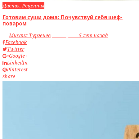
Диеты, Рецепты
Готовим суши дома: Почувствуй себя шеф-
поваром
by
Михаил Тургенев
access_time
5 лет назад
Facebook
Twitter
Google+
LinkedIn
Pinterest
share