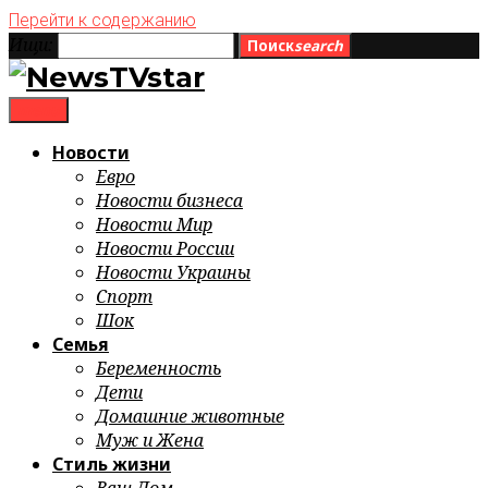
Перейти к содержанию
Ищи:
Поиск
search
menu
Новости
Евро
Новости бизнеса
Новости Мир
Новости России
Новости Украины
Спорт
Шок
Семья
Беременность
Дети
Домашние животные
Муж и Жена
Стиль жизни