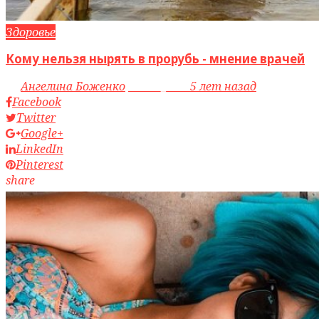
Здоровье
Кому нельзя нырять в прорубь - мнение врачей
by
Ангелина Боженко
access_time
5 лет назад
Facebook
Twitter
Google+
LinkedIn
Pinterest
share