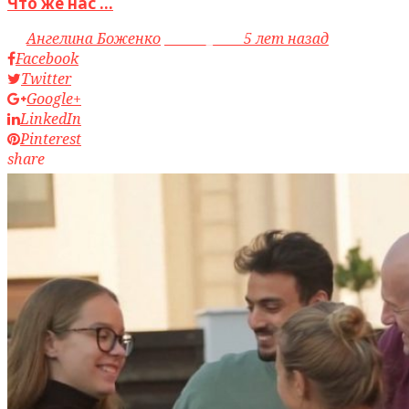
Что же нас ...
by
Ангелина Боженко
access_time
5 лет назад
Facebook
Twitter
Google+
LinkedIn
Pinterest
share