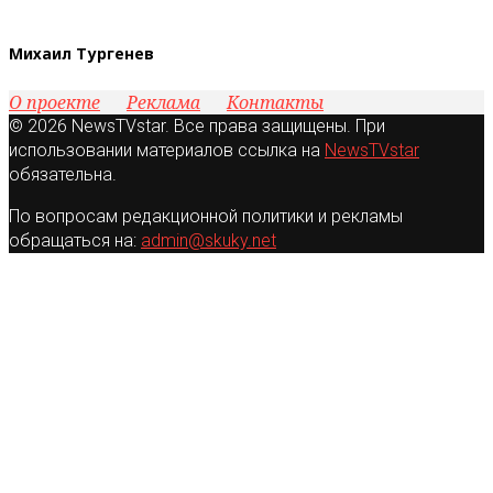
Михаил Тургенев
О проекте
Реклама
Контакты
© 2026 NewsTVstar. Все права защищены. При
использовании материалов ссылка на
NewsTVstar
обязательна.
По вопросам редакционной политики и рекламы
обращаться на:
admin@skuky.net