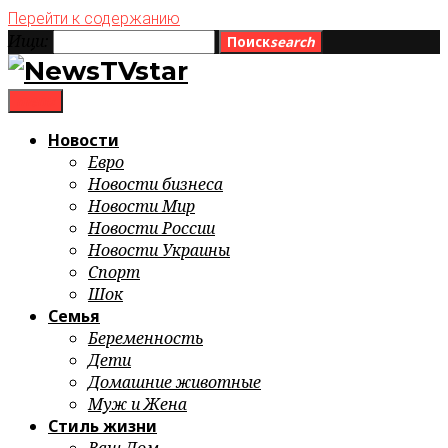
Перейти к содержанию
Ищи:
Поиск
search
menu
Новости
Евро
Новости бизнеса
Новости Мир
Новости России
Новости Украины
Спорт
Шок
Семья
Беременность
Дети
Домашние животные
Муж и Жена
Стиль жизни