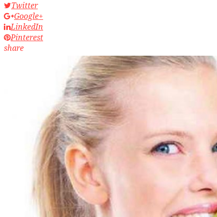
Twitter
Google+
LinkedIn
Pinterest
share