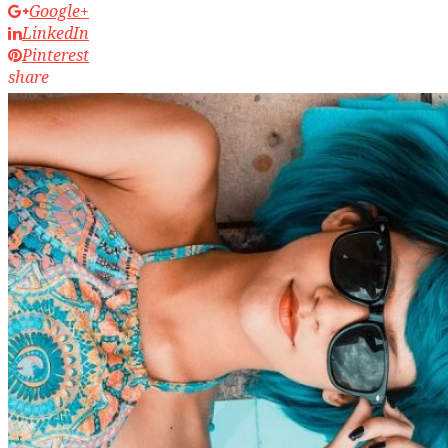
Google+
LinkedIn
Pinterest
share