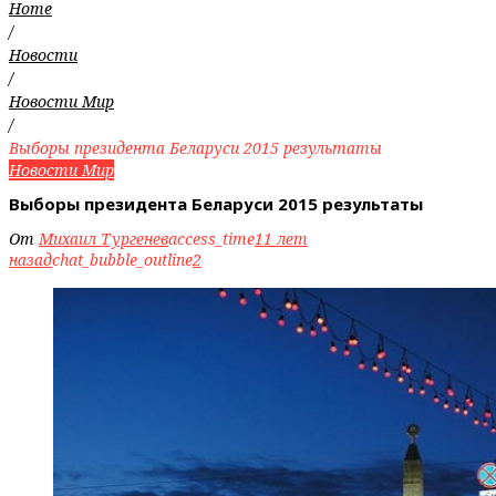
Home
/
Новости
/
Новости Мир
/
Выборы президента Беларуси 2015 результаты
Новости Мир
Выборы президента Беларуси 2015 результаты
От
Михаил Тургенев
access_time
11 лет
назад
chat_bubble_outline
2