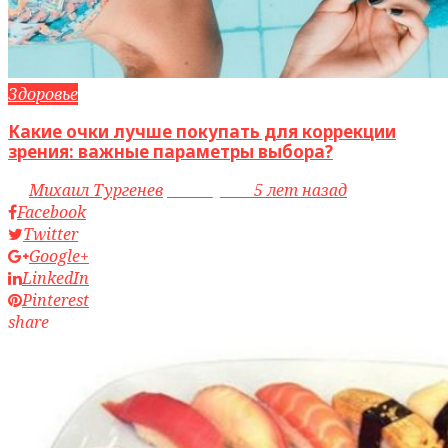
Здоровье
Какие очки лучше покупать для коррекции
зрения: важные параметры выбора?
by
Михаил Тургенев
access_time
5 лет назад
Facebook
Twitter
Google+
LinkedIn
Pinterest
share