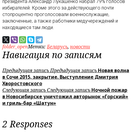
президента Александр Лукашенко набрал 79% голосов
избирателей. Кроме этого за действующего почти
стопроцентно проголосовали военнослужащие,
заключенные, а также работники медучереждений и
находящиеся там люди.
folder_open
Метки:
Беларусь
,
новости
Навигация по записям
Предыдущая запись
Предыдущая запись
Новая волна
в Сочи 2015, закрытие. Выступление Дмитрия
Хворостовского
Следующая запись
Следующая запись
Ночной пожар
в Новосибирске уничтожил авторынок «Горский»
и гриль-бар «Шатун»
2 Responses