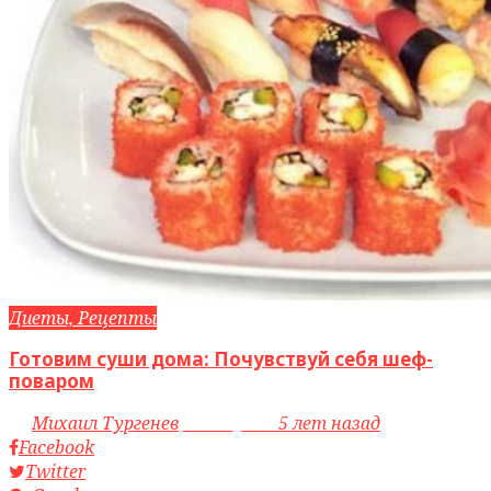
Диеты, Рецепты
Готовим суши дома: Почувствуй себя шеф-
поваром
by
Михаил Тургенев
access_time
5 лет назад
Facebook
Twitter