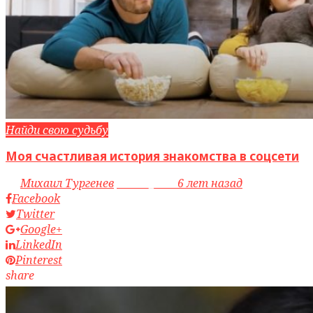
Найди свою судьбу
Моя счастливая история знакомства в соцсети
by
Михаил Тургенев
access_time
6 лет назад
Facebook
Twitter
Google+
LinkedIn
Pinterest
share