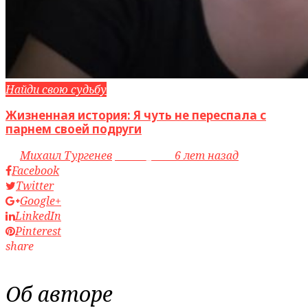
Найди свою судьбу
Жизненная история: Я чуть не переспала с
парнем своей подруги
by
Михаил Тургенев
access_time
6 лет назад
Facebook
Twitter
Google+
LinkedIn
Pinterest
share
Об авторе